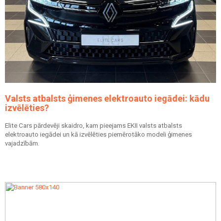
Valsts atbalsts ģimenes elektroauto iegādei: kādu
izvēlēties?
Elite Cars pārdevēji skaidro, kam pieejams EKII valsts atbalsts
elektroauto iegādei un kā izvēlēties piemērotāko modeli ģimenes
vajadzībām.