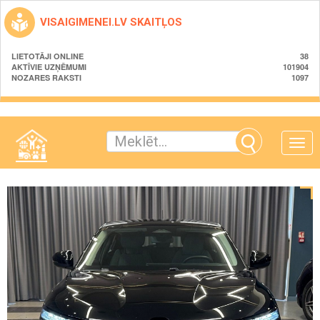
VISAIGIMENEI.LV SKAITĻOS
LIETOTĀJI ONLINE
38
AKTĪVIE UZŅĒMUMI
101904
NOZARES RAKSTI
1097
Toggle
naviga