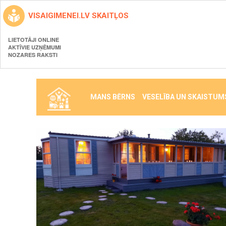
VISAIGIMENEI.LV SKAITĻOS
LIETOTĀJI ONLINE
AKTĪVIE UZŅĒMUMI
NOZARES RAKSTI
MANS BĒRNS
VESELĪBA UN SKAISTUM