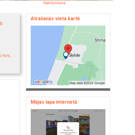
Nakšņošana
Atrašanās vieta kartē
ms
 nov.,
Mājas lapa internetā