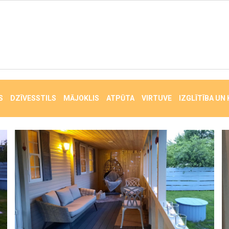
S
DZĪVESSTILS
MĀJOKLIS
ATPŪTA
VIRTUVE
IZGLĪTĪBA UN