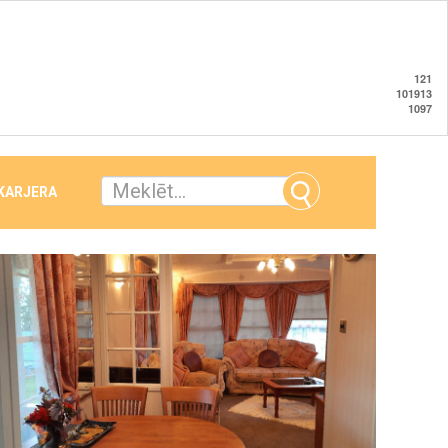
121
101913
1097
 KARJERA