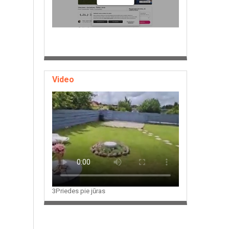
Video
3Priedes pie jūras