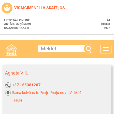
VISAIGIMENEI.LV SKAITĻOS
LIETOTĀJI ONLINE
44
AKTĪVIE UZŅĒMUMI
101888
NOZARES RAKSTI
1097
Toggle
naviga
Agneta V, IU
+371 65381207
Raiņa bulvāris 6, Preiļi, Preiļu nov. LV-5301
Trauki