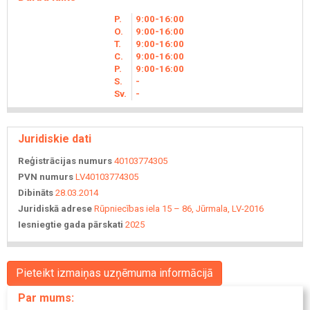
P.
9
00
-16
00
O.
9
00
-16
00
T.
9
00
-16
00
C.
9
00
-16
00
P.
9
00
-16
00
S.
-
Sv.
-
Juridiskie dati
Reģistrācijas numurs
40103774305
PVN numurs
LV40103774305
Dibināts
28.03.2014
Juridiskā adrese
Rūpniecības iela 15 – 86, Jūrmala, LV-2016
Iesniegtie gada pārskati
2025
Pieteikt izmaiņas uzņēmuma informācijā
Par mums: