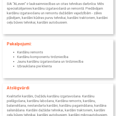
SIA "ALeven" ir lauksaimniecības un citas tehnikas darbnīca. Mēs
specializējamies kardānu izgatavošanā un remontā. Piedāvājam
kardānu izgatavošanu un remontu dažādām vajadzībām - zāles
pļāvējam, kardāni kūdras purvu tehnikai, kardāni traktoriem, kardāni
ceļu būves tehnikai, kardāni autobusiem.
Pakalpojumi:
Kardānu remonts
Kardānu komponentu tirdzniecība
Jaunu kardānu izgatavošana un tirdzniecība
Izbraukšana pie klienta
Atslēgvārdi
Kvalitatīvi kardāni, Dažādu kardānu izgatavošana. Kardānu
pielāgošana, kardānu labošana, Kardāna remonts, kardānu,
balansēšana, nestandarta kardāni, kardānu pagarināšana, kardāna
saīsināšana. Kardāni dažādai tehnikai, kardāni traktoriem, kardāni
ceļu būves tehnikai, kardāni autobusiem, kardāni mikroautobusiem,