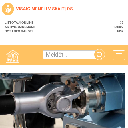
VISAIGIMENEI.LV SKAITĻOS
LIETOTĀJI ONLINE
39
AKTĪVIE UZŅĒMUMI
101897
NOZARES RAKSTI
1097
Toggle
naviga