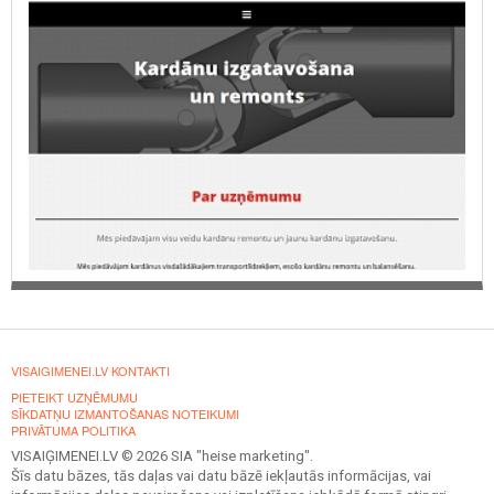
VISAIGIMENEI.LV KONTAKTI
PIETEIKT UZŅĒMUMU
SĪKDATŅU IZMANTOŠANAS NOTEIKUMI
PRIVĀTUMA POLITIKA
VISAIĢIMENEI.LV © 2026 SIA "heise marketing".
Šīs datu bāzes, tās daļas vai datu bāzē iekļautās informācijas, vai