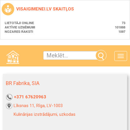
VISAIGIMENEI.LV SKAITĻOS
LIETOTĀJI ONLINE
73
AKTĪVIE UZŅĒMUMI
101888
NOZARES RAKSTI
1097
Toggle
naviga
BR Fabrika, SIA
+371 67620963
Līksnas 11, Rīga, LV-1003
Kulinārijas izstrādājumi, uzkodas