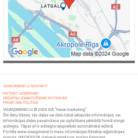
VISAIGIMENEI.LV KONTAKTI
PIETEIKT UZŅĒMUMU
SĪKDATŅU IZMANTOŠANAS NOTEIKUMI
PRIVĀTUMA POLITIKA
VISAIĢIMENEI.LV © 2026 SIA "heise marketing".
Šīs datu bāzes, tās daļas vai datu bāzē iekļautās informācijas, vai
informācijas daļas pavairošana vai izplatīšana jebkādā formā stingri
aizliegta. Tāpat arī ir aizliegta lejupielāde automātiskā režīmā.
Portāla www.visaigimenei.lv masu informācijas līdzekļa reģistrācijas
numurs: 0007470578. Galvenā redaktore: Ingūna Pempere.