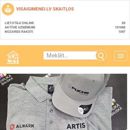
VISAIGIMENEI.LV SKAITĻOS
LIETOTĀJI ONLINE
69
AKTĪVIE UZŅĒMUMI
101888
NOZARES RAKSTI
1097
Toggle
naviga