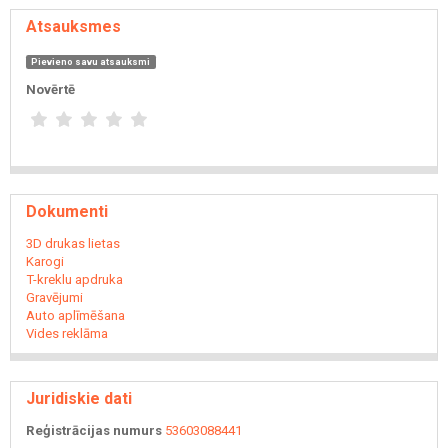
Atsauksmes
Pievieno savu atsauksmi
Novērtē
Dokumenti
3D drukas lietas
Karogi
T-kreklu apdruka
Gravējumi
Auto aplīmēšana
Vides reklāma
Juridiskie dati
Reģistrācijas numurs
53603088441