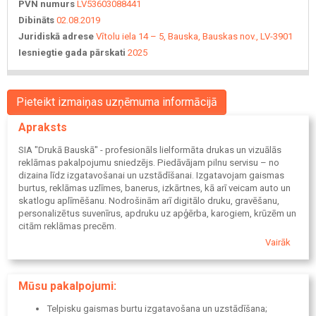
PVN numurs
LV53603088441
Dibināts
02.08.2019
Juridiskā adrese
Vītolu iela 14 – 5, Bauska, Bauskas nov., LV-3901
Iesniegtie gada pārskati
2025
Pieteikt izmaiņas uzņēmuma informācijā
Apraksts
SIA "Drukā Bauskā" - profesionāls lielformāta drukas un vizuālās
reklāmas pakalpojumu sniedzējs. Piedāvājam pilnu servisu – no
dizaina līdz izgatavošanai un uzstādīšanai. Izgatavojam gaismas
burtus, reklāmas uzlīmes, banerus, izkārtnes, kā arī veicam auto un
skatlogu aplīmēšanu. Nodrošinām arī digitālo druku, gravēšanu,
personalizētus suvenīrus, apdruku uz apģērba, karogiem, krūzēm un
citām reklāmas precēm.
Vairāk
Mūsu pakalpojumi:
Telpisku gaismas burtu izgatavošana un uzstādīšana;