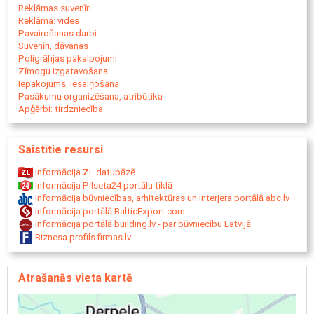
personalizētas kanvas, krūžu apdruka, personalizētas krūzes,
Reklāmas suvenīri
ūdens pudeles ar apdruku, dāvanas ar apdruku, pudeļu etiķešu
Reklāma: vides
druka, vizītkartes, dāvanu kartes, bukleti, plakāti, ielūgumu druka,
Pavairošanas darbi
kalendāru druka, ēdienkartes ar apdruku, afišas un flaijeri, diplomu
Suvenīri, dāvanas
druka, uzlīmju druka, etiķešu druka, personalizētas uzlīmes, baltas
Poligrāfijas pakalpojumi
līmplēves, caurspīdīgas uzlīmes, matētas un glancētas uzlīmes,
Zīmogu izgatavošana
reklāmas uzlīmes uzņēmumiem, logo uz krekliem, personalizēti
Iepakojums, iesaiņošana
priekšmeti, reklāmas dizains, uzņēmuma dāvanas, zīmogu
Pasākumu organizēšana, atribūtika
izgatavošana, ziemassvētku dekorāciju izgatavošana
Apģērbi: tirdzniecība
Saistītie resursi
Informācija ZL datubāzē
Informācija Pilseta24 portālu tīklā
Informācija būvniecības, arhitektūras un interjera portālā abc.lv
Informācija portālā BalticExport.com
Informācija portālā building.lv - par būvniecību Latvijā
Biznesa profils firmas.lv
Atrašanās vieta kartē