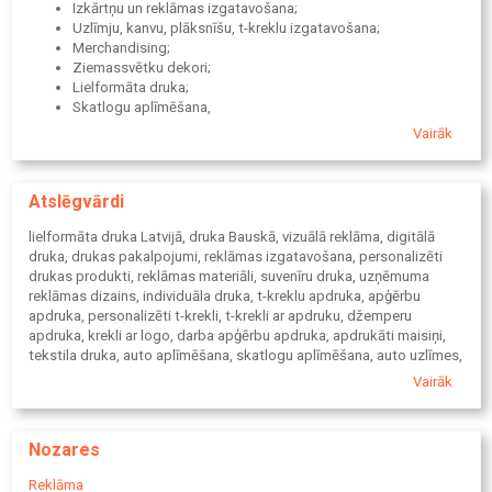
Izkārtņu un reklāmas izgatavošana;
Uzlīmju, kanvu, plāksnīšu, t-kreklu izgatavošana;
Merchandising;
Ziemassvētku dekori;
Lielformāta druka;
Skatlogu aplīmēšana,
Auto aplīmēšana;
Vairāk
Krekli, džemperi, cepures, auduma maisiņi, lentas, tekstils;
Digitālā druka;
Ielūgumi, dāvanu kartes, vizītkartes, kartiņas, kalendāri,
Atslēgvārdi
bukleti, diplomi, flaijeri, plakāti, afišas, ēdienkartes;
Uzlīmes;
lielformāta druka Latvijā, druka Bauskā, vizuālā reklāma, digitālā
Balta līmplēve - matēta vai glancēta, caurspīdīga līmplēve;
druka, drukas pakalpojumi, reklāmas izgatavošana, personalizēti
Karogi ar karabīnēm vai tuneli, pludmales karogi;
drukas produkti, reklāmas materiāli, suvenīru druka, uzņēmuma
Plāksnes, pildspalvas, priekšmetu gravēšana, personalizētas
reklāmas dizains, individuāla druka, t-kreklu apdruka, apģērbu
dāvanas;
apdruka, personalizēti t-krekli, t-krekli ar apdruku, džemperu
Krūzes un paliktņi, ūdens pudeles, personalizētas pudeļu
apdruka, krekli ar logo, darba apģērbu apdruka, apdrukāti maisiņi,
etiķetes;
tekstila druka, auto aplīmēšana, skatlogu aplīmēšana, auto uzlīmes,
Zīmogu izgatavošana;
reklāma uz auto, logu reklāmas uzlīmes, 3D druka, 3D drukas
Vairāk
Kanvas;
priekšmeti, gravēšana uz priekšmetiem, personalizēti gravējumi,
Individuālās balvas;
lāzergravēšana, individuālās balvas, personalizētas balvas, suvenīru
Suvenīri, magnēti, atslēgu piekariņi, nozīmītes.
izgatavošana, magnēti ar logo, personalizēti suvenīri, nozīmīšu
Nozares
druka, atslēgu piekariņi ar apdruku, karogu izgatavošana, pludmales
karogi, reklāmas karogi, karogi ar apdruku, kanvas ar foto,
Reklāma