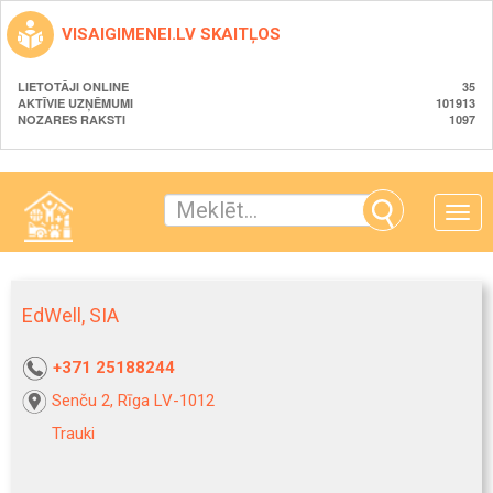
VISAIGIMENEI.LV SKAITĻOS
LIETOTĀJI ONLINE
35
AKTĪVIE UZŅĒMUMI
101913
NOZARES RAKSTI
1097
Toggle
naviga
EdWell, SIA
+371 25188244
Senču 2, Rīga LV-1012
Trauki