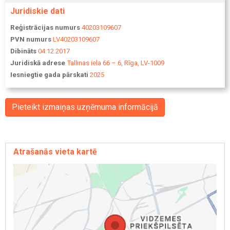
Juridiskie dati
Reģistrācijas numurs
40203109607
PVN numurs
LV40203109607
Dibināts
04.12.2017
Juridiskā adrese
Tallinas iela 66 – 6, Rīga, LV-1009
Iesniegtie gada pārskati
2025
Pieteikt izmaiņas uzņēmuma informācijā
Atrašanās vieta kartē