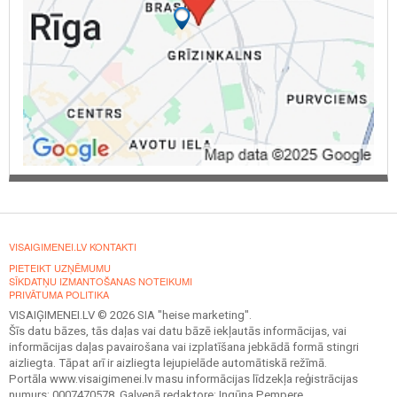
VISAIGIMENEI.LV KONTAKTI
PIETEIKT UZŅĒMUMU
SĪKDATŅU IZMANTOŠANAS NOTEIKUMI
PRIVĀTUMA POLITIKA
VISAIĢIMENEI.LV © 2026 SIA "heise marketing".
Šīs datu bāzes, tās daļas vai datu bāzē iekļautās informācijas, vai
informācijas daļas pavairošana vai izplatīšana jebkādā formā stingri
aizliegta. Tāpat arī ir aizliegta lejupielāde automātiskā režīmā.
Portāla www.visaigimenei.lv masu informācijas līdzekļa reģistrācijas
numurs: 0007470578. Galvenā redaktore: Ingūna Pempere.