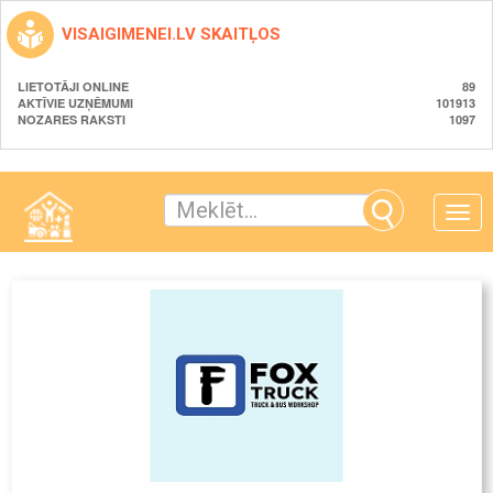
VISAIGIMENEI.LV SKAITĻOS
LIETOTĀJI ONLINE
89
AKTĪVIE UZŅĒMUMI
101913
NOZARES RAKSTI
1097
Toggle
naviga