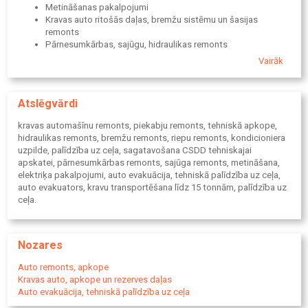
Metināšanas pakalpojumi
Kravas auto ritošās daļas, bremžu sistēmu un šasijas
remonts
Pārnesumkārbas, sajūgu, hidraulikas remonts
Riepu remonts un apkope
Vairāk
Kondicioniera uzpilde un remonts
Avārijas palīdzība, evakuācija, tehniskas problēmas
Piekabju, puspiekabju remonts un apkope
Atslēgvārdi
Diagnostika un remonts dažādiem kravas auto un piekabju
zīmoliem
kravas automašīnu remonts, piekabju remonts, tehniskā apkope,
hidraulikas remonts, bremžu remonts, riepu remonts, kondicioniera
uzpilde, palīdzība uz ceļa, sagatavošana CSDD tehniskajai
apskatei, pārnesumkārbas remonts, sajūga remonts, metināšana,
elektriķa pakalpojumi, auto evakuācija, tehniskā palīdzība uz ceļa,
auto evakuators, kravu transportēšana līdz 15 tonnām, palīdzība uz
ceļa.
Nozares
Auto remonts, apkope
Kravas auto, apkope un rezerves daļas
Auto evakuācija, tehniskā palīdzība uz ceļa