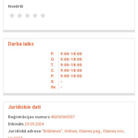
Novērtē
Darba laiks
P.
9
00
-18
00
O.
9
00
-18
00
T.
9
00
-18
00
C.
9
00
-18
00
P.
9
00
-18
00
S.
-
Sv.
-
Juridiskie dati
Reģistrācijas numurs
40203565557
Dibināts
29.05.2024
Juridiskā adrese
"Brūklenes", Grēnes, Olaines pag., Olaines nov.,