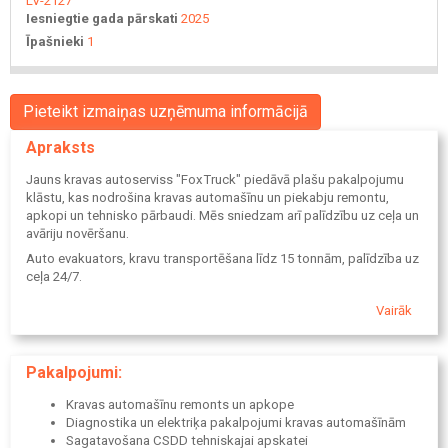
LV-2127
Iesniegtie gada pārskati
2025
Īpašnieki
1
Pieteikt izmaiņas uzņēmuma informācijā
Apraksts
Jauns kravas autoserviss "FoxTruck" piedāvā plašu pakalpojumu
klāstu, kas nodrošina kravas automašīnu un piekabju remontu,
apkopi un tehnisko pārbaudi. Mēs sniedzam arī palīdzību uz ceļa un
avāriju novēršanu.
Auto evakuators, kravu transportēšana līdz 15 tonnām, palīdzība uz
ceļa 24/7.
Vairāk
Pakalpojumi:
Kravas automašīnu remonts un apkope
Diagnostika un elektriķa pakalpojumi kravas automašīnām
Sagatavošana CSDD tehniskajai apskatei