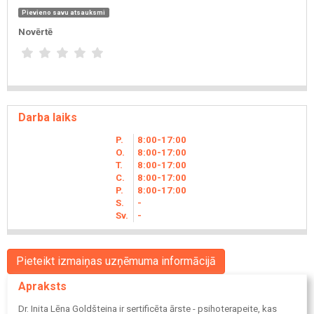
Pievieno savu atsauksmi
Novērtē
Darba laiks
P.
8
00
-17
00
O.
8
00
-17
00
T.
8
00
-17
00
C.
8
00
-17
00
P.
8
00
-17
00
S.
-
Sv.
-
Pieteikt izmaiņas uzņēmuma informācijā
Apraksts
Dr. Inita Lēna Goldšteina ir sertificēta ārste - psihoterapeite, kas