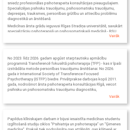
sniedz profesionālas psihoterapeita konsultācijas pieaugušajiem.
Specializējas psihisku traucējumu, psihosomatisku traucējumu,
depresijas, trauksmes, personības grūtību un attiecību problēmu
diagnostikā un ārstēšanā.
Medicīnas ārsta grādu ieguvusi Rīgas Stradiņa universitātē, savukārt
specializāciju psihoterapijā un psihosomatiskajā medicīnā - RSU
Vairāk
Pēcdiploma izglītības fakultātē. Profesionālās zināšanas
papildinājusi pēcdiploma kursos “Psihoterapeitiskā tehnika”,
“Perinatālā psiholoģija”, “Psihopatoloģija kā attīstības traucējums”
un “Normālā attīstība”.
No 2023. līdz 2026. gadam apgūst starptautisku apmācību
programmā Transferencē fokusētā psihoterapija (TFP) - kas ir īpaši
izstrādāta metode personības traucējumu ārstēšanai. No 2026.
gada ir International Society of Transference-Focused
Psychotherapy (ISTFP) biedre. Privātprakse darbojas kopš 2011.
gada, nodrošinot ārsta psihoterapeita konsultācijas Rīgā, veicot
psihisku un psihosomatisku traucējumu diagnostiku,
diferenciāldiagnostiku un ilgtermiņa ārstēšanu drošā un strukturētā
Vairāk
terapeitiskā vidē.
Papildus klīniskajam darbam ir bijusi iesaistīta medicīnas studentu
izglītošanā studiju ciklos “Psihiatrija un psihoterapija” un “Ģimenes
medicīna”. Praksē tiek nodrošināta gan attālināti, gan klātienē ar