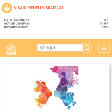
VISAIGIMENEI.LV SKAITĻOS
LIETOTĀJI ONLINE
137
AKTĪVIE UZŅĒMUMI
101897
NOZARES RAKSTI
1097
Toggle
naviga