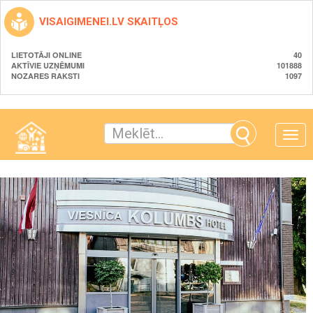
VISAIGIMENEI.LV SKAITĻOS
LIETOTĀJI ONLINE
40
AKTĪVIE UZŅĒMUMI
101888
NOZARES RAKSTI
1097
Toggle
naviga