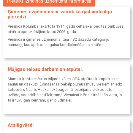
Pieteikt izmaiņas uzņēmuma informācijā
Ģimenes uzņēmums ar vairāk kā gadsimtu ilgu
pieredzi
Viesnīca Kolumbs iekārtota 1914. gadā celtā ēkā, pēc tās pārbūves
atvērta apmeklētājiem kopš 2006. gada.
Viesnīca ir ģimenes uzņēmums, tajā ir 32 dažādu kategoriju
numuriņi, kuri aprīkoti ar gaisa kondicionēšanas sistēmu.
Mājīgas telpas darbam un atpūtai.
Mums ir konferenču un biljarda zāles, SPA atpūtas komplekss ar
saunu un džakuzi. Ēdināšanas pakalpojumus mūsu viesiem sniedz
šefpavārs Nauris Hauka. Iekšpagalmā iespējama elektroauto
uzlāde, sadarbībā ar /Elektrum/. Viesnīcai ir ērta atrašanās vieta, jo
tā ir tuvu gan centram, gan pludmalei.
Atslēgvārdi