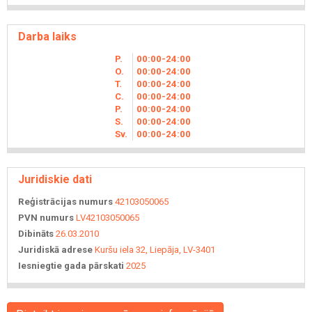
Darba laiks
P.
00
00
-24
00
O.
00
00
-24
00
T.
00
00
-24
00
C.
00
00
-24
00
P.
00
00
-24
00
S.
00
00
-24
00
Sv.
00
00
-24
00
Juridiskie dati
Reģistrācijas numurs
42103050065
PVN numurs
LV42103050065
Dibināts
26.03.2010
Juridiskā adrese
Kuršu iela 32, Liepāja, LV-3401
Iesniegtie gada pārskati
2025