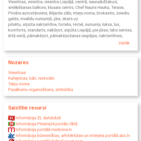
Viesnīcas, viesnīca, viesnīca Liepājā, centrā, sauna&džakuzi,
smēķēšanas balkoni, klusais centrs, Chef Nauris Hauka, Terase,
Privāta autostāvvieta, Biljarda zāle, riteņu noma, brokastis, zviedru
galds, invalīdu numuriņš, jūra, skats uz
pilsētu, atpūta naktsmītne, hotelis, Hotel, numuriņi, lukss, lux,
komforts, standarts, nakšņot, atpūta Liepājā, pie jūras, labs serviss,
ērtā vietā, pārnakšņot, pārnakšņošanas iespējas, naktsmītnes,
autostāvvieta, WIFI, auto stāvvieta, restorāns, banketi, banketu
Vairāk
klāšana, viesībām, ēdienkarte, konferenču zāle, konferenču telpas,
semināru telpas, biljards, biljarda bārs, sauna, hidromasāžas vanna,
viesnīcas transfērs, auto noma, vieglo auto noma, restorāni,
Nozares
restorāns centrā, labs restorāns, laba virtuve, Veļas mazgāšana,
veļa, retro auto, cadillac, Elektroautomobiļu uzlāde, elektro auto
Viesnīcas
uzlāde Liepājā, elektroauto uzlāde, uzlādēt elektroauto Liepāja,
Kafejnīcas, bāri, restorāni
elektrouzlādes stacija mašīnām Liepājā, elektroauto uzlādes stacija
Telpu noma
Pasākumu organizēšana, atribūtika
Saistītie resursi
Informācija ZL datubāzē
Informācija Pilseta24 portālu tīklā
Informācija portālā medicine.lv
Informācija būvniecības, arhitektūras un interjera portālā abc.lv