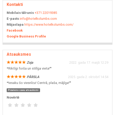
Kontakti
Mobilais tālrunis
+371 22019385
E-pasts
info@hotelkolumbs.com
Mājaslapa
https://www.hotelkolumbs.com/
Facebook
Google Business Profile
Atsauksmes
Zoja
2022. gada 17. maijā 12:29
❝Riktīgi forša un stilīga vieta!❞
PĀRSLA
2025. gada 2. oktobrī 14:54
❝Iesaku šo viesnīcu! Centrā, plaša, mājīga!❞
Pievieno savu atsauksmi
Novērtē