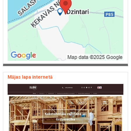
Zāģmateriālu garināšana
Zāģmateriālu garenzāģēšana
Antiseptizēšanas pakalpojumi
Impregnēšanas pakalpojumi
Kokmateriālu ugunsdrošības apstrāde
Zāģmateriālu ugunsdrošības apstrāde
Gateris
Kokapstrāde
Būvmateriālu tirdzniecība
Būvkonstrukciju tirdzniecība
Apdares materiālu tirdzniecība
Vairumtirdzniecība
Mājas lapa internetā