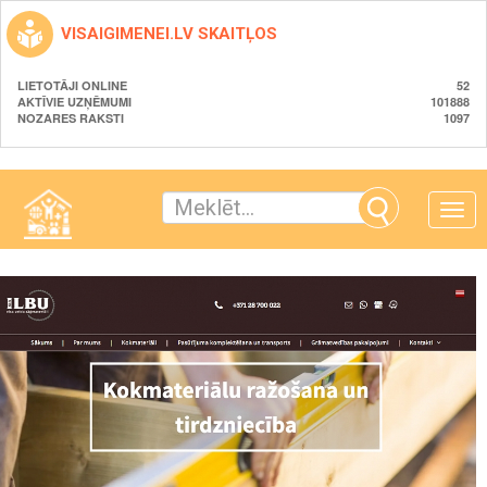
VISAIGIMENEI.LV SKAITĻOS
LIETOTĀJI ONLINE
52
AKTĪVIE UZŅĒMUMI
101888
NOZARES RAKSTI
1097
Toggle
naviga