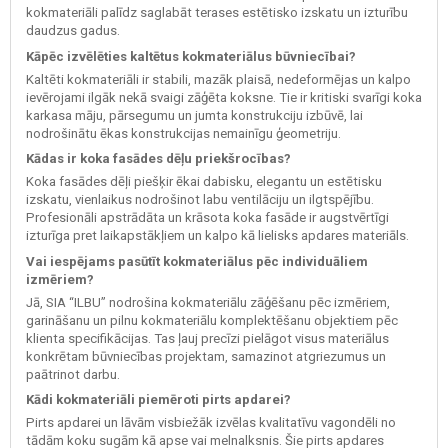
kokmateriāli palīdz saglabāt terases estētisko izskatu un izturību
daudzus gadus.
Kāpēc izvēlēties kaltētus kokmateriālus būvniecībai?
Kaltēti kokmateriāli ir stabili, mazāk plaisā, nedeformējas un kalpo
ievērojami ilgāk nekā svaigi zāģēta koksne. Tie ir kritiski svarīgi koka
karkasa māju, pārsegumu un jumta konstrukciju izbūvē, lai
nodrošinātu ēkas konstrukcijas nemainīgu ģeometriju.
Kādas ir koka fasādes dēļu priekšrocības?
Koka fasādes dēļi piešķir ēkai dabisku, elegantu un estētisku
izskatu, vienlaikus nodrošinot labu ventilāciju un ilgtspējību.
Profesionāli apstrādāta un krāsota koka fasāde ir augstvērtīgi
izturīga pret laikapstākļiem un kalpo kā lielisks apdares materiāls.
Vai iespējams pasūtīt kokmateriālus pēc individuāliem
izmēriem?
Jā, SIA “ILBU” nodrošina kokmateriālu zāģēšanu pēc izmēriem,
garināšanu un pilnu kokmateriālu komplektēšanu objektiem pēc
klienta specifikācijas. Tas ļauj precīzi pielāgot visus materiālus
konkrētam būvniecības projektam, samazinot atgriezumus un
paātrinot darbu.
Kādi kokmateriāli piemēroti pirts apdarei?
Pirts apdarei un lāvām visbiežāk izvēlas kvalitatīvu vagondēli no
tādām koku sugām kā apse vai melnalksnis. Šie pirts apdares