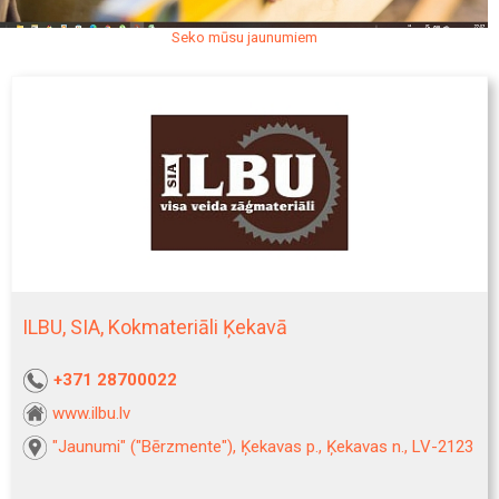
Seko mūsu jaunumiem
ILBU, SIA, Kokmateriāli Ķekavā
+371 28700022
www.ilbu.lv
"Jaunumi" ("Bērzmente"), Ķekavas p., Ķekavas n., LV-2123