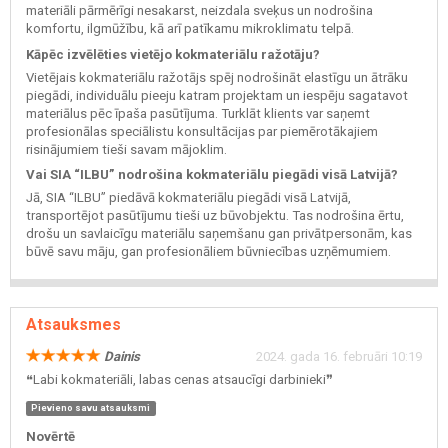
materiāli pārmērīgi nesakarst, neizdala sveķus un nodrošina
komfortu, ilgmūžību, kā arī patīkamu mikroklimatu telpā.
Kāpēc izvēlēties vietējo kokmateriālu ražotāju?
Vietējais kokmateriālu ražotājs spēj nodrošināt elastīgu un ātrāku
piegādi, individuālu pieeju katram projektam un iespēju sagatavot
materiālus pēc īpaša pasūtījuma. Turklāt klients var saņemt
profesionālas speciālistu konsultācijas par piemērotākajiem
risinājumiem tieši savam mājoklim.
Vai SIA “ILBU” nodrošina kokmateriālu piegādi visā Latvijā?
Jā, SIA “ILBU” piedāvā kokmateriālu piegādi visā Latvijā,
transportējot pasūtījumu tieši uz būvobjektu. Tas nodrošina ērtu,
drošu un savlaicīgu materiālu saņemšanu gan privātpersonām, kas
būvē savu māju, gan profesionāliem būvniecības uzņēmumiem.
Atsauksmes
Dainis
2024. gada 16. februāri 10:19
❝Labi kokmateriāli, labas cenas atsaucīgi darbinieki❞
Pievieno savu atsauksmi
Novērtē