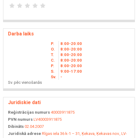
Darba laiks
P.
8
00
-20
00
O.
8
00
-20
00
T.
8
00
-20
00
C.
8
00
-20
00
P.
8
00
-20
00
S.
9
00
-17
00
Sv.
-
Sv. pēc vienošanās
Juridiskie dati
Reģistrācijas numurs
40003911875
PVN numurs
LV40003911875
Dibināts
02.04.2007
Juridiskā adrese
Rīgas iela 36 k-1 – 31, Ķekava, Ķekavas nov., LV-