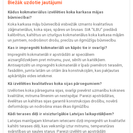
Biežāk uzdotie jautājumi
Kādus kokmateriālus izvēlēties koka karkasa mājas
būvniecībai?
Koka karkasa māju būvniecībā visbiežāk izmanto kvalitatīvus
zāģmateriālus, koka sijas, spāres un brusas. SIA “ILBU” piedāvā
kalibrētus, kaltētus un izturīgus kokmateriālus koka karkasa mājām
un jumtiem, nodrošinot drošu, precīzu un ilgmūžīgu būvniecību.
Kas ir impregnēti kokmateriāli un kāpēc tie ir svarīgi?
Impregnēti kokmateriāli ir apstrādāti ar speciāliem
aizsarglīdzekļiem pret mitrumu, puvi, sēnīti un kaitēkļiem.
Antiseptizēti un impregnēti kokmateriāli ir īpaši piemēroti terasēm,
fasādēm, jumta latām un citām āra konstrukcijām, kas pakļautas
apkārtējās vides ietekmei.
Kā izvēlēties kvalitatīvas koka sijas pārsegumiem?
Izvēloties koka pārseguma sijas, svarīgi pievērst uzmanību koksnes
kvalitātei, mitruma līmenim un nestspējai. Pareizi apstrādātas,
ēvelētas un kaltētas sijas garantē konstrukcijas drošību, novērš
deformāciju un nodrošina visas ēkas ilgmūžību.
Kādi terases dēļi ir visizturīgākie Latvijas laikapstākļiem?
Latvijas mainīgajam klimatam ieteicami dziļi impregnēti un kvalitatīvi
kaltēti terases dēļi, kas veiksmīgi iztur mitrumu, temperatūras
svārstības un saules starus. Pareizi izvēlēti un apstrādāti