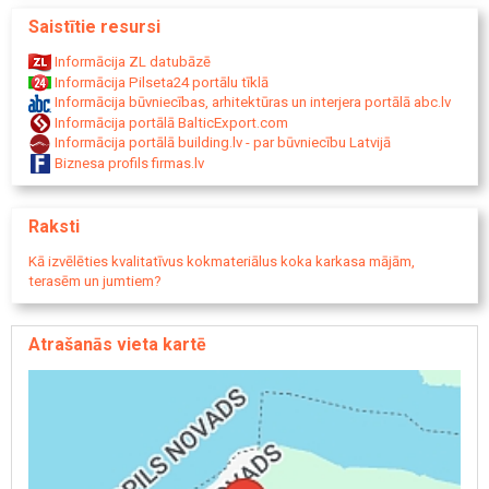
Apdares dēļi
Saistītie resursi
Dažāda platuma apdares dēļi
Terases dēļi
Informācija ZL datubāzē
Grīdas dēļi
Informācija Pilseta24 portālu tīklā
Koka grīdas
Informācija būvniecības, arhitektūras un interjera portālā abc.lv
Vagondēlis
Informācija portālā BalticExport.com
Vagonka
Informācija portālā building.lv - par būvniecību Latvijā
Pirts apdares dēļi
Biznesa profils firmas.lv
Lāvas dēļi
Koka apdares materiāli
Āra konstrukcijām
Raksti
Kokmateriāli terasēm
Kokmateriāli lapenēm
Kā izvēlēties kvalitatīvus kokmateriālus koka karkasa mājām,
Koka sētas
terasēm un jumtiem?
Koka žogi
Sētu koka sagataves
Kokmateriāli jebkurai koka konstrukcijai
Atrašanās vieta kartē
Pakalpojumi
Kokmateriālu ražošana
Zāģmateriālu ražošana
Kokmateriālu tirdzniecība
Zāģmateriālu tirdzniecība
Kokmateriālu komplektēšana
Zāģmateriālu piegāde
Transporta pakalpojumi