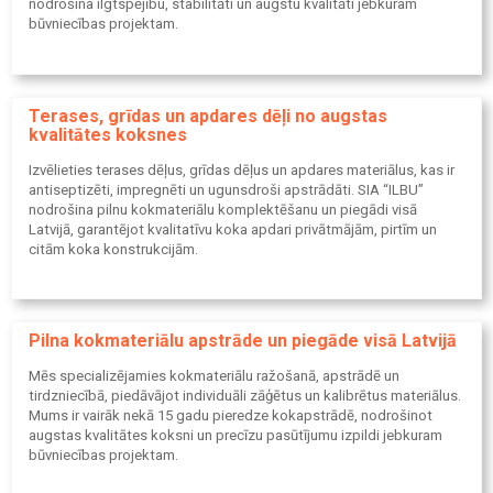
nodrošina ilgtspējību, stabilitāti un augstu kvalitāti jebkuram
būvniecības projektam.
Terases, grīdas un apdares dēļi no augstas
kvalitātes koksnes
Izvēlieties terases dēļus, grīdas dēļus un apdares materiālus, kas ir
antiseptizēti, impregnēti un ugunsdroši apstrādāti. SIA “ILBU”
nodrošina pilnu kokmateriālu komplektēšanu un piegādi visā
Latvijā, garantējot kvalitatīvu koka apdari privātmājām, pirtīm un
citām koka konstrukcijām.
Pilna kokmateriālu apstrāde un piegāde visā Latvijā
Mēs specializējamies kokmateriālu ražošanā, apstrādē un
tirdzniecībā, piedāvājot individuāli zāģētus un kalibrētus materiālus.
Mums ir vairāk nekā 15 gadu pieredze kokapstrādē, nodrošinot
augstas kvalitātes koksni un precīzu pasūtījumu izpildi jebkuram
būvniecības projektam.