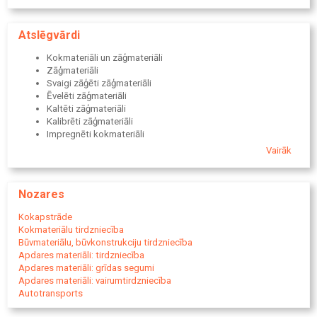
Atslēgvārdi
Kokmateriāli un zāģmateriāli
Zāģmateriāli
Svaigi zāģēti zāģmateriāli
Ēvelēti zāģmateriāli
Kaltēti zāģmateriāli
Kalibrēti zāģmateriāli
Impregnēti kokmateriāli
Antiseptizēti kokmateriāli
Vairāk
Krāsoti zāģmateriāli
Taras dēļi
Konstrukciju materiāli
Nozares
Bruses
Latas
Kokapstrāde
Sijas
Kokmateriālu tirdzniecība
Spāres
Būvmateriālu, būvkonstrukciju tirdzniecība
Koka pārsedzes
Apdares materiāli: tirdzniecība
Koka karkasa konstrukcijas
Apdares materiāli: grīdas segumi
Zāģmateriāli koka karkasam
Apdares materiāli: vairumtirdzniecība
Kokmateriāli jumta konstrukcijām
Autotransports
Jumta kastes
Apdares un interjera materiāli