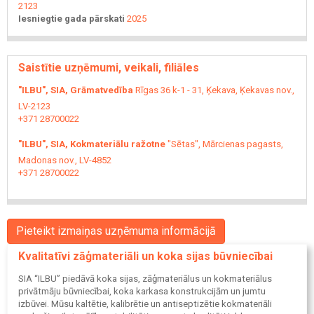
2123
Iesniegtie gada pārskati
2025
Saistītie uzņēmumi, veikali, filiāles
"ILBU", SIA, Grāmatvedība
Rīgas 36 k-1 - 31, Ķekava, Ķekavas nov.,
LV-2123
+371 28700022
"ILBU", SIA, Kokmateriālu ražotne
"Sētas", Mārcienas pagasts,
Madonas nov., LV-4852
+371 28700022
Pieteikt izmaiņas uzņēmuma informācijā
Kvalitatīvi zāģmateriāli un koka sijas būvniecībai
SIA “ILBU” piedāvā koka sijas, zāģmateriālus un kokmateriālus
privātmāju būvniecībai, koka karkasa konstrukcijām un jumtu
izbūvei. Mūsu kaltētie, kalibrētie un antiseptizētie kokmateriāli