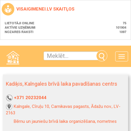
VISAIGIMENEI.LV SKAITĻOS
LIETOTĀJI ONLINE
75
AKTĪVIE UZŅĒMUMI
101904
NOZARES RAKSTI
1097
Toggle
naviga
Kadiķis, Kalngales brīvā laika pavadīšanas centrs
+371 20232044
Kalngale, Cīruļu 10, Carnikavas pagasts, Ādažu nov., LV-
2163
Bērnu un jauniešu brīvā laika organizēšana, nometnes