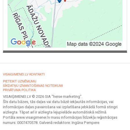
VISAIGIMENEI.LV KONTAKTI
PIETEIKT UZŅĒMUMU
SĪKDATŅU IZMANTOŠANAS NOTEIKUMI
PRIVĀTUMA POLITIKA
VISAIĢIMENEI.LV © 2026 SIA "heise marketing".
Šīs datu bāzes, tās daļas vai datu bāzē iekļautās informācijas, vai
informācijas daļas pavairošana vai izplatīšana jebkādā formā stingri
aizliegta. Tāpat arī ir aizliegta lejupielāde automātiskā režīmā.
Portāla www.visaigimenei.lv masu informācijas līdzekļa reģistrācijas
numurs: 0007470578. Galvenā redaktore: Ingūna Pempere.