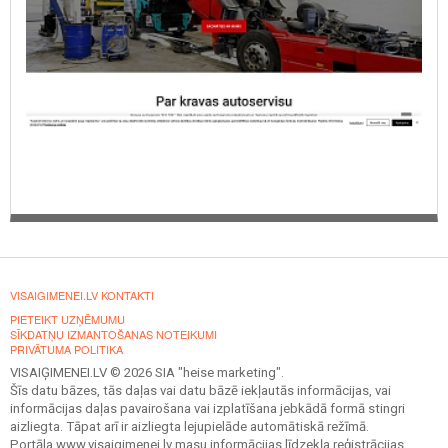
VISAIGIMENEI.LV KONTAKTI
PIETEIKT UZŅĒMUMU
SĪKDATŅU IZMANTOŠANAS NOTEIKUMI
PRIVĀTUMA POLITIKA
VISAIĢIMENEI.LV © 2026 SIA "heise marketing".
Šīs datu bāzes, tās daļas vai datu bāzē iekļautās informācijas, vai
informācijas daļas pavairošana vai izplatīšana jebkādā formā stingri
aizliegta. Tāpat arī ir aizliegta lejupielāde automātiskā režīmā.
Portāla www.visaigimenei.lv masu informācijas līdzekļa reģistrācijas