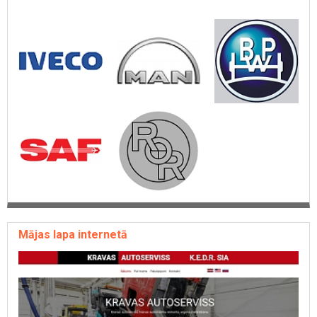
IVECO rezerves daļas
MAN rezerves daļas
SCHMITZ rezerves daļas
FRUEHAUF rezerves daļas
KOGEL rezerves daļas
KRONE rezerves daļas
SAF rezerves daļas
ROR rezerves daļas
BPW rezerves daļas
K.E.D.R.
Mājas lapa internetā