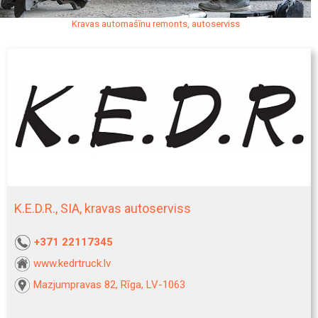
Kravas automašīnu remonts, autoserviss
K.E.D.R., SIA, kravas autoserviss
+371 22117345
www.kedrtruck.lv
Mazjumpravas 82, Rīga, LV-1063