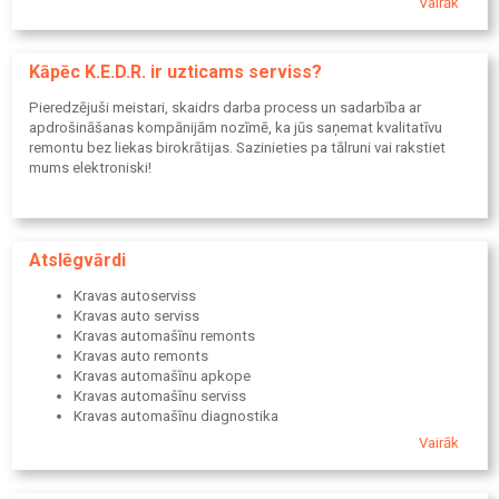
Vairāk
Rezerves daļas populārākajiem zīmoliem
Kāpēc K.E.D.R. ir uzticams serviss?
Pieredzējuši meistari, skaidrs darba process un sadarbība ar
apdrošināšanas kompānijām nozīmē, ka jūs saņemat kvalitatīvu
remontu bez liekas birokrātijas. Sazinieties pa tālruni vai rakstiet
mums elektroniski!
Atslēgvārdi
Kravas autoserviss
Kravas auto serviss
Kravas automašīnu remonts
Kravas auto remonts
Kravas automašīnu apkope
Kravas automašīnu serviss
Kravas automašīnu diagnostika
Kravas auto datordiagnostika
Vairāk
Kravas rezerves daļas
Smago automašīnu serviss
Smago automašīnu remonts