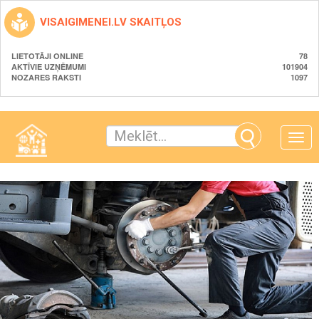
VISAIGIMENEI.LV SKAITĻOS
LIETOTĀJI ONLINE
78
AKTĪVIE UZŅĒMUMI
101904
NOZARES RAKSTI
1097
Toggle
naviga