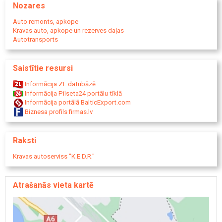
Nozares
Smago automašīnu apkope
Smago automašīnu diagnostika
Auto remonts, apkope
Puspiekabju remonts
Kravas auto, apkope un rezerves daļas
Puspiekabju serviss
Autotransports
Puspiekabju apkope
Puspiekabju diagnostika
Piekabju remonts
Saistītie resursi
Piekabju apkope
Piekabju diagnostika
Informācija ZL datubāzē
Kravas vilcēju remonts
Informācija Pilseta24 portālu tīklā
Vilcēju serviss
Informācija portālā BalticExport.com
Vilcēju apkope
Biznesa profils firmas.lv
Vilcēju diagnostika
Kokvedēju remonts
Kokvedēju apkope
Raksti
Kokvedēju serviss
Mežvedēju remonts
Kravas autoserviss "K.E.D.R."
Mežvedēju apkope
Autovedēju remonts
Autovedēju serviss
Atrašanās vieta kartē
Autovedēju apkope
Mikroautobusu remonts
Mikroautobusu apkope
Vieglā komerctransporta remonts
Bremžu remonts