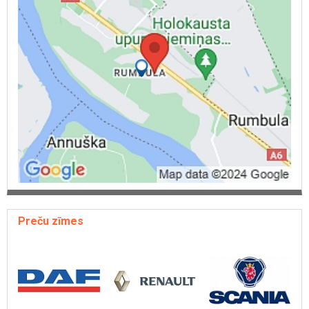
Starpbalstu remonts
Ritošās daļas remonts
Ritošās daļas un transmisijas remonts
Pārnesumkārbas remonts
Sajūga remonts
Gaisa sistēmas remonts
Šasijas remonts
Turbīnu restaurācija
Kvēpu filtru mazgāšana
Adblue remonts
Kravas auto elektriķis
Smago automašīnu elektriķis
Argona metināšana
Alumīnija metināšana
Detaļu metināšana
Degvielas bāku restaurācija
Alumīnija disku metināšana
Preču zīmes
Auto krāsošana
Kravas auto sagatavošana CSDD apskatei
Kravas automašīnas sagatavošana tehniskai apskatei
VOLVO rezerves daļas
DAF rezerves daļas
RENAULT rezerves daļas
SCANIA rezerves daļas