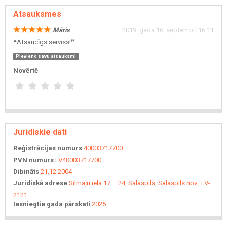
Atsauksmes
Māris
2019. gada 16. septembrī 16:11
❝Atsaucīgs serviss!❞
Pievieno savu atsauksmi
Novērtē
Juridiskie dati
Reģistrācijas numurs
40003717700
PVN numurs
LV40003717700
Dibināts
21.12.2004
Juridiskā adrese
Silmaļu iela 17 – 24, Salaspils, Salaspils nov., LV-
2121
Iesniegtie gada pārskati
2025