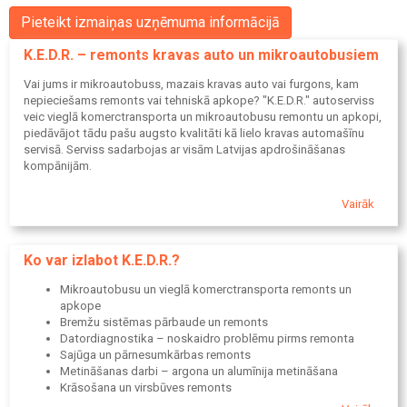
Pieteikt izmaiņas uzņēmuma informācijā
K.E.D.R. – remonts kravas auto un mikroautobusiem
Vai jums ir mikroautobuss, mazais kravas auto vai furgons, kam
nepieciešams remonts vai tehniskā apkope? "K.E.D.R." autoserviss
veic vieglā komerctransporta un mikroautobusu remontu un apkopi,
piedāvājot tādu pašu augsto kvalitāti kā lielo kravas automašīnu
servisā. Serviss sadarbojas ar visām Latvijas apdrošināšanas
kompānijām.
Vairāk
Ko var izlabot K.E.D.R.?
Mikroautobusu un vieglā komerctransporta remonts un
apkope
Bremžu sistēmas pārbaude un remonts
Datordiagnostika – noskaidro problēmu pirms remonta
Sajūga un pārnesumkārbas remonts
Metināšanas darbi – argona un alumīnija metināšana
Krāsošana un virsbūves remonts
Sagatavošana CSDD tehniskajai apskatei