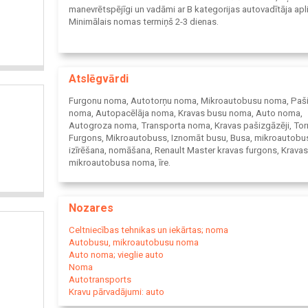
manevrētspējīgi un vadāmi ar B kategorijas autovadītāja apl
Minimālais nomas termiņš 2-3 dienas.
Atslēgvārdi
Furgonu noma, Autotorņu noma, Mikroautobusu noma, Paš
noma, Autopacēlāja noma, Kravas busu noma, Auto noma,
Autogroza noma, Transporta noma, Kravas pašizgāzēji, Torn
Furgons, Mikroautobuss, Iznomāt busu, Busa, mikroautobu
izīrēšana, nomāšana, Renault Master kravas furgons, Kravas
mikroautobusa noma, īre.
Nozares
Celtniecības tehnikas un iekārtas; noma
Autobusu, mikroautobusu noma
Auto noma; vieglie auto
Noma
Autotransports
Kravu pārvadājumi: auto