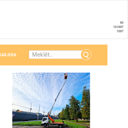
90
101897
1097
 KARJERA