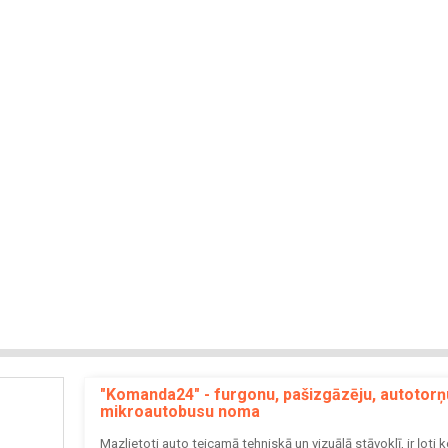
"Komanda24" - furgonu, pašizgāzēju, autotorņ
mikroautobusu noma
Mazlietoti auto teicamā tehniskā un vizuālā stāvoklī, ir ļoti