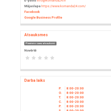
E-pasts
info@komanda24.lv
Mājaslapa
https://www.komanda24.com/
Facebook
Google Business Profile
Atsauksmes
Pievieno savu atsauksmi
Novērtē
Darba laiks
P.
8
00
-20
00
O.
8
00
-20
00
T.
8
00
-20
00
C.
8
00
-20
00
P.
8
00
-20
00
S.
8
00
-20
00