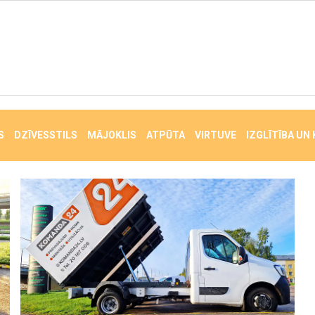
S
DZĪVESSTILS
MĀJOKLIS
ATPŪTA
VIRTUVE
IZGLĪTĪBA UN