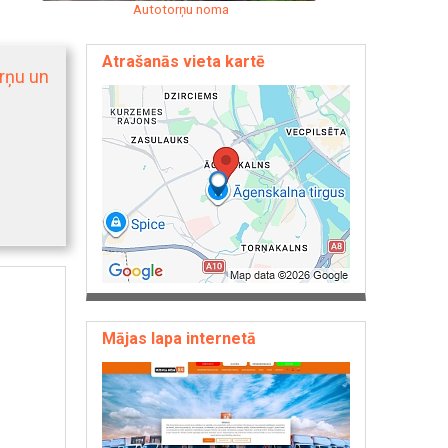
Autotorņu noma
Atrašanās vieta kartē
rņu un
Mājas lapa internetā