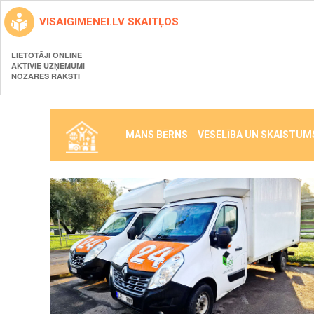
VISAIGIMENEI.LV SKAITĻOS
LIETOTĀJI ONLINE
AKTĪVIE UZŅĒMUMI
NOZARES RAKSTI
MANS BĒRNS
VESELĪBA UN SKAISTUM