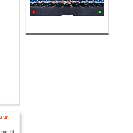
u un
 kompakti