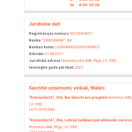
Sv.
8
00
-20
00
Juridiskie dati
Reģistrācijas numurs
50103454011
Banka
"SWEDBANK", AS
Bankas konts
LV36HABA0551031438912
Dibināts
31.08.2011
Juridiskā adrese
Nometņu iela 44A, Rīga, LV-1002
Iesniegtie gada pārskati
2025
Saistītie uzņēmumi, veikali, filiāles
"Komanda24", SIA, Beramo kravu piegāde
Nometņu 44A,
LV-1002
+371 20167006
"Komanda24", SIA, Latvijā lielākais pārvākšanās serviss
Nometņu 44A, Rīga, LV-1002