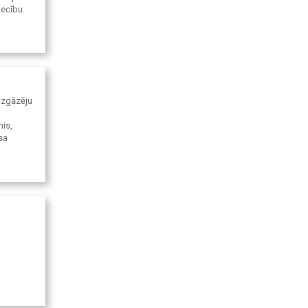
iecību.
izgāzēju
is,
sa