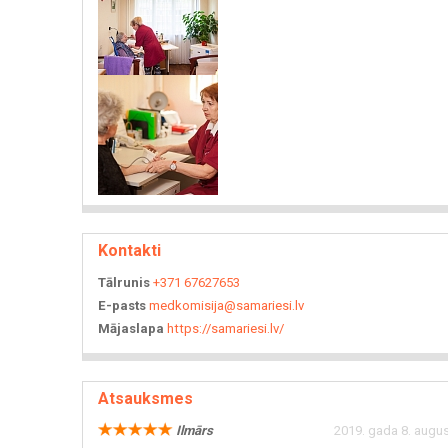
Kontakti
Tālrunis
+371 67627653
E-pasts
medkomisija@samariesi.lv
Mājaslapa
https://samariesi.lv/
Atsauksmes
Ilmārs
2019. gada 8. augus