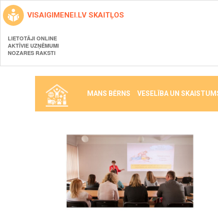
VISAIGIMENEI.LV SKAITĻOS
LIETOTĀJI ONLINE
AKTĪVIE UZŅĒMUMI
NOZARES RAKSTI
MANS BĒRNS
VESELĪBA UN SKAISTUM