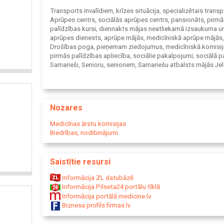
Transports invalīdiem, krīzes situācija, specializētais transp
Aprūpes centrs, sociālās aprūpes centrs, pansionāts, pirmā
palīdzības kursi, diennakts mājas neatliekamā izsaukuma u
aprūpes dienests, aprūpe mājās, medicīniskā aprūpe mājās,
Drošības poga, pieņemam ziedojumus, medicīniskā komisij
pirmās palīdzības apliecība, sociālie pakalpojumi, sociālā p
Samarieši, Senioru, senioriem, Samariešu atbalsts mājās Je
Smiltenes, Skrundas, Balvu, Ventspils novadā, Valmieras no
Dienvidkurzemes novadā, novads, pagastā Jelgavā, Smilten
Skrundā, Balvos, Ventspilī, Grupu dzīvoklis, Ventspils nakts
patversme, Ārstu komisija, medicīniskā izziņa, Eiropas pārt
Nozares
pakas, pārtikas banka, pārtikas paka, aprūpes kursi, Invalīd
slimnieku ar īpašām vajadzībām transportēšana, pārvadāša
Medicīnas ārstu komisijas
Patversme, ģimenes asistents, asistents invalīdam, asisten
Biedrības, nodibinājumi
pakalpojumi, asistenti mājās, transports cilvēkiem ar īpašā
vajadzībām, guļošu cilvēku transportēšana, guļošu pacient
pārvadāšana, guļošu cilvēku pārvadāšana, slimnieku pārvad
Saistītie resursi
guļošu cilvēku nešana, transports gulošu cilvēku pārvadāša
transports no slimnīcas, slimnieka pārvadāšana speciālā tr
Informācija ZL datubāzē
cilvēka transportēšana ar invalīdu ratiem, transports invalīd
Informācija Pilseta24 portālu tīklā
ratiņkrēslā, gulošu cilvēku transportēšana, Dienas aprūpes 
Informācija portālā medicine.lv
dienas centrs cilvēkiem ar demenci, sociālā aprūpe cilvēkie
Biznesa profils firmas.lv
demenci, sociālā aprūpe cilvēkiem ratiņkrēslā, sociālā aprū
cilvēkiem ar īpašām vajadzībām, ģimenes tipa aprūpes centr