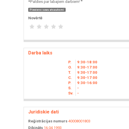
❝Paldies par labajiem darbiem! ❞
Pievieno savu atsauksmi
Novērtē
Darba laiks
P.
9
30
-18
00
O.
9
30
-17
00
T.
9
30
-17
00
C.
9
30
-17
00
P.
9
30
-16
00
S.
-
Sv.
-
Juridiskie dati
Reģistrācijas numurs
40008001803
Dibināts
16.04.1993