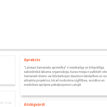
Apraksts
"Latvijas Samariešu apvienība" ir neatkarīga un brīvprātīga
sabiedriskā labuma organizācija, kuras misija ir palīdzēt cil
Samarieši īsteno vai līdzdarbojas daudzos labdarības un so
atbalsta projektos, kā arī nodrošina izglītības, sociālos un
medicīnas aprūpes pakalpojumus Latvijā.
tā 10:46
Atslēgvārdi