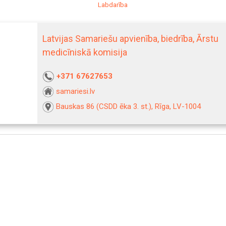
Labdarība
Latvijas Samariešu apvienība, biedrība, Ārstu
medicīniskā komisija
+371 67627653
samariesi.lv
Bauskas 86 (CSDD ēka 3. st.), Rīga, LV-1004