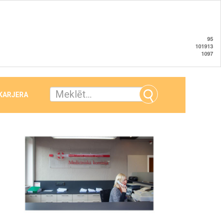
95
101913
1097
 KARJERA