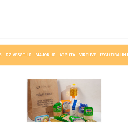
S
DZĪVESSTILS
MĀJOKLIS
ATPŪTA
VIRTUVE
IZGLĪTĪBA UN