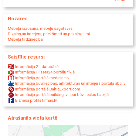
krēsli, salokāmi galdi, soli, galdi ar nolokāmām kājām, biroja galdi,
elektriski augstumā regulējami galdi, paceļamie galdi, atvilktņu
bloki, interjers skolām un bērnudārziem, gultasveļa, gultasveļa
Nozares
pansionātiem, gultasveļa internātskolām, gultasveļa bērnudārziem,
virtuves mēbeles, virtuves skapīši, virtuves dizains, virtuves galdi,
Mēbeļu ražošana, mēbeļu sagataves
virtuves krēsli, viesistabas mēbeles, biroja galdi, ofisa krēsli, virtuves
Dizains un interjers; priekšmeti un pakalpojumi
galdi mazai virtuvei, virtuves stūris, virtuves stūra komplekts,
Mēbeļu tirdzniecība
viesistabas sekcijas, virtuves stūra dīvāns, ofisa mēbeles.
Saistītie resursi
Informācija ZL datubāzē
Informācija Pilseta24 portālu tīklā
Informācija portālā medicine.lv
Informācija būvniecības, arhitektūras un interjera portālā abc.lv
Informācija portālā BalticExport.com
Informācija portālā building.lv - par būvniecību Latvijā
Biznesa profils firmas.lv
Atrašanās vieta kartē