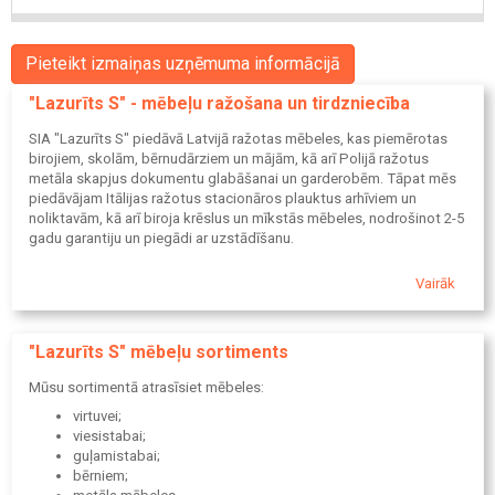
Pieteikt izmaiņas uzņēmuma informācijā
"Lazurīts S" - mēbeļu ražošana un tirdzniecība
SIA "Lazurīts S" piedāvā Latvijā ražotas mēbeles, kas piemērotas
birojiem, skolām, bērnudārziem un mājām, kā arī Polijā ražotus
metāla skapjus dokumentu glabāšanai un garderobēm. Tāpat mēs
piedāvājam Itālijas ražotus stacionāros plauktus arhīviem un
noliktavām, kā arī biroja krēslus un mīkstās mēbeles, nodrošinot 2-5
gadu garantiju un piegādi ar uzstādīšanu.
Vairāk
"Lazurīts S" mēbeļu sortiments
Mūsu sortimentā atrasīsiet mēbeles:
virtuvei;
viesistabai;
guļamistabai;
bērniem;