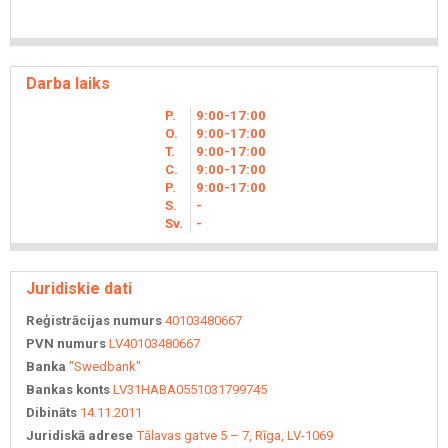
Darba laiks
P.
9
00
-17
00
O.
9
00
-17
00
T.
9
00
-17
00
C.
9
00
-17
00
P.
9
00
-17
00
S.
-
Sv.
-
Juridiskie dati
Reģistrācijas numurs
40103480667
PVN numurs
LV40103480667
Banka
"Swedbank"
Bankas konts
LV31HABA0551031799745
Dibināts
14.11.2011
Juridiskā adrese
Tālavas gatve 5 – 7, Rīga, LV-1069