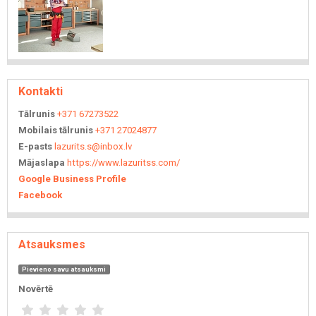
Kontakti
Tālrunis
+371 67273522
Mobilais tālrunis
+371 27024877
E-pasts
lazurits.s@inbox.lv
Mājaslapa
https://www.lazuritss.com/
Google Business Profile
Facebook
Atsauksmes
Pievieno savu atsauksmi
Novērtē