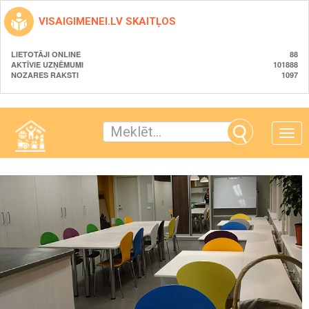
VISAIGIMENEI.LV SKAITĻOS
LIETOTĀJI ONLINE
88
AKTĪVIE UZŅĒMUMI
101888
NOZARES RAKSTI
1097
Toggle
naviga