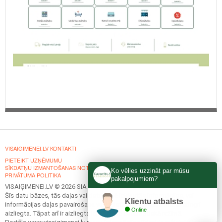
VISAIGIMENEI.LV KONTAKTI
PIETEIKT UZŅĒMUMU
SĪKDATŅU IZMANTOŠANAS NOTEIKUMI
Ko vēlies uzzināt par mūsu
PRIVĀTUMA POLITIKA
pakalpojumiem?
VISAIĢIMENEI.LV © 2026 SIA "heise marketing".
Šīs datu bāzes, tās daļas vai datu bāzē iekļautās informācijas, vai
Klientu atbalsts
informācijas daļas pavairošana vai izplatīšana jebkādā formā stingri
Online
aizliegta. Tāpat arī ir aizliegta lejupielāde automātiskā režīmā.