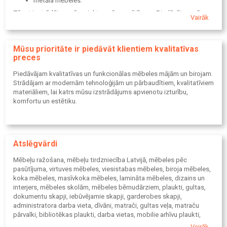
metāla mēbeles.
Tāpat izstrādājam arī projektus pēc pasūtījuma. Piedāvājam arī
Vairāk
palīdzību mēbeļu materiālu izvēlē un gatavu mēbeļu piegādē,
montāžā.
Mūsu prioritāte ir piedāvāt klientiem kvalitatīvas
preces
Piedāvājam kvalitatīvas un funkcionālas mēbeles mājām un birojam.
Strādājam ar modernām tehnoloģijām un pārbaudītiem, kvalitatīviem
materiāliem, lai katrs mūsu izstrādājums apvienotu izturību,
komfortu un estētiku.
Atslēgvārdi
Mēbeļu ražošana, mēbeļu tirdzniecība Latvijā, mēbeles pēc
pasūtījuma, virtuves mēbeles, viesistabas mēbeles, biroja mēbeles,
koka mēbeles, masīvkoka mēbeles, lamināta mēbeles, dizains un
interjers, mēbeles skolām, mēbeles bērnudārziem, plaukti, gultas,
dokumentu skapji, iebūvējamie skapji, garderobes skapji,
administratora darba vieta, dīvāni, matrači, gultas veļa, matraču
pārvalki, bibliotēkas plaukti, darba vietas, mobilie arhīvu plaukti,
cinkoti metāla plaukti, metāla drēbju skapji, dokumentu skapji,
Vairāk