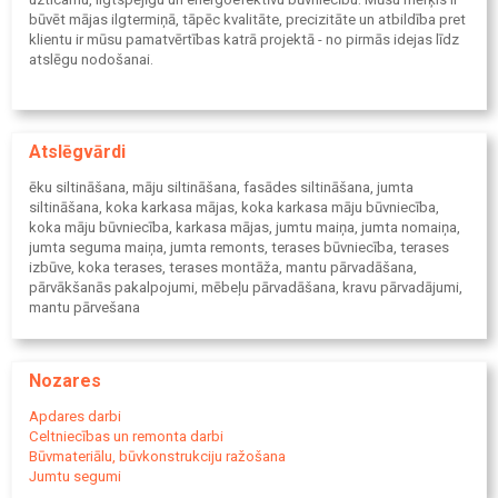
būvēt mājas ilgtermiņā, tāpēc kvalitāte, precizitāte un atbildība pret
klientu ir mūsu pamatvērtības katrā projektā - no pirmās idejas līdz
atslēgu nodošanai.
Atslēgvārdi
ēku siltināšana, māju siltināšana, fasādes siltināšana, jumta
siltināšana, koka karkasa mājas, koka karkasa māju būvniecība,
koka māju būvniecība, karkasa mājas, jumtu maiņa, jumta nomaiņa,
jumta seguma maiņa, jumta remonts, terases būvniecība, terases
izbūve, koka terases, terases montāža, mantu pārvadāšana,
pārvākšanās pakalpojumi, mēbeļu pārvadāšana, kravu pārvadājumi,
mantu pārvešana
Nozares
Apdares darbi
Celtniecības un remonta darbi
Būvmateriālu, būvkonstrukciju ražošana
Jumtu segumi