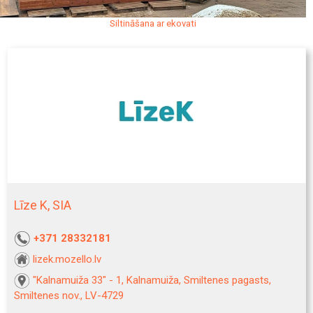
Siltināšana ar ekovati
Līze K, SIA
+371 28332181
lizek.mozello.lv
"Kalnamuiža 33" - 1, Kalnamuiža, Smiltenes pagasts,
Smiltenes nov., LV-4729