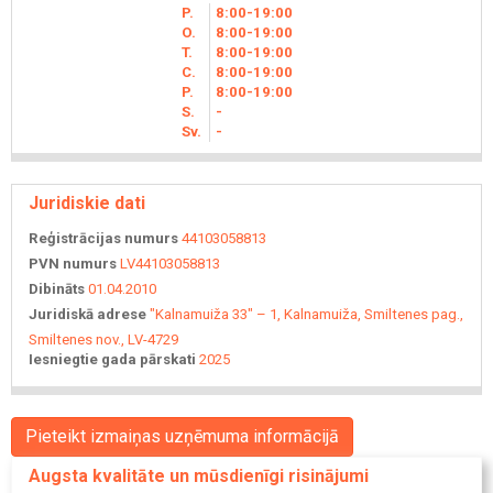
P.
8
00
-19
00
O.
8
00
-19
00
T.
8
00
-19
00
C.
8
00
-19
00
P.
8
00
-19
00
S.
-
Sv.
-
Juridiskie dati
Reģistrācijas numurs
44103058813
PVN numurs
LV44103058813
Dibināts
01.04.2010
Juridiskā adrese
"Kalnamuiža 33" – 1, Kalnamuiža, Smiltenes pag.,
Smiltenes nov., LV-4729
Iesniegtie gada pārskati
2025
Pieteikt izmaiņas uzņēmuma informācijā
Augsta kvalitāte un mūsdienīgi risinājumi