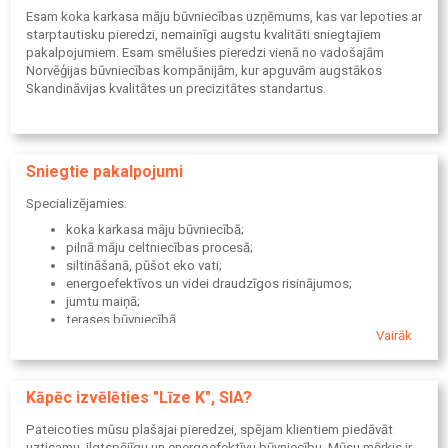
Esam koka karkasa māju būvniecības uzņēmums, kas var lepoties ar
starptautisku pieredzi, nemainīgi augstu kvalitāti sniegtajiem
pakalpojumiem. Esam smēlušies pieredzi vienā no vadošajām
Norvēģijas būvniecības kompānijām, kur apguvām augstākos
Skandināvijas kvalitātes un precizitātes standartus.
Sniegtie pakalpojumi
Specializējamies:
koka karkasa māju būvniecībā;
pilnā māju celtniecības procesā;
siltināšanā, pūšot eko vati;
energoefektīvos un videi draudzīgos risinājumos;
jumtu maiņā;
terases būvniecībā.
Vairāk
Kāpēc izvēlēties "Līze K", SIA?
Pateicoties mūsu plašajai pieredzei, spējam klientiem piedāvāt
uzticamu, ilgtspējīgu un energoefektīvu būvniecību. Mūsu mērķis ir