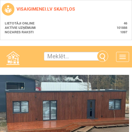
VISAIGIMENEI.LV SKAITĻOS
LIETOTĀJI ONLINE
46
AKTĪVIE UZŅĒMUMI
101888
NOZARES RAKSTI
1097
Toggle
naviga