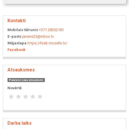
Kontakti
Mobilais tālrunis
+371 28332181
E-pasts
janens23@inbox.lv
Mājaslapa
https://lizek.mozello.lv/
Facebook
Atsauksmes
Pievieno savu atsauksmi
Novērtē
Darba laiks