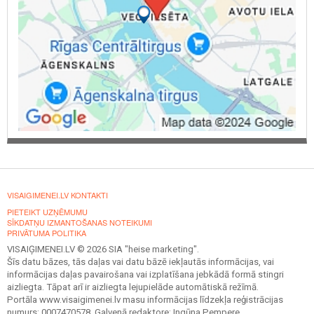
VISAIGIMENEI.LV KONTAKTI
PIETEIKT UZŅĒMUMU
SĪKDATŅU IZMANTOŠANAS NOTEIKUMI
PRIVĀTUMA POLITIKA
VISAIĢIMENEI.LV © 2026 SIA "heise marketing".
Šīs datu bāzes, tās daļas vai datu bāzē iekļautās informācijas, vai
informācijas daļas pavairošana vai izplatīšana jebkādā formā stingri
aizliegta. Tāpat arī ir aizliegta lejupielāde automātiskā režīmā.
Portāla www.visaigimenei.lv masu informācijas līdzekļa reģistrācijas
numurs: 0007470578. Galvenā redaktore: Ingūna Pempere.