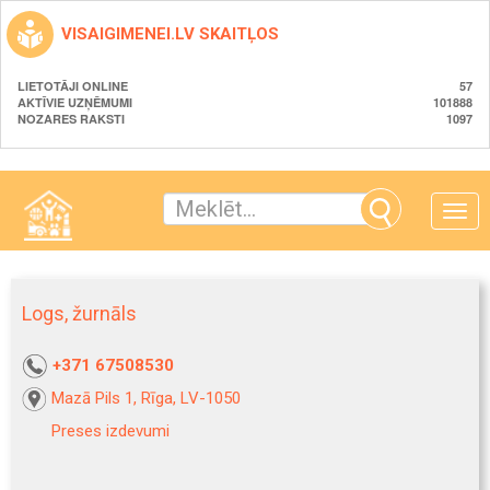
VISAIGIMENEI.LV SKAITĻOS
LIETOTĀJI ONLINE
57
AKTĪVIE UZŅĒMUMI
101888
NOZARES RAKSTI
1097
Toggle
naviga
Logs, žurnāls
+371 67508530
Mazā Pils 1, Rīga, LV-1050
Preses izdevumi