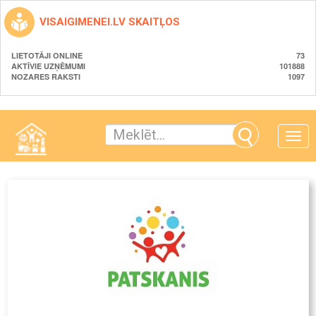
VISAIGIMENEI.LV SKAITĻOS
LIETOTĀJI ONLINE
73
AKTĪVIE UZŅĒMUMI
101888
NOZARES RAKSTI
1097
Toggle
naviga