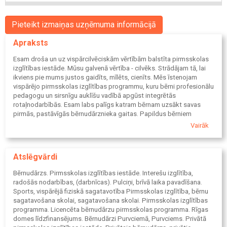
Pieteikt izmaiņas uzņēmuma informācijā
Apraksts
Esam droša un uz vispārcilvēciskām vērtībām balstīta pirmsskolas
izglītības iestāde. Mūsu galvenā vērtība - cilvēks. Strādājam tā, lai
ikviens pie mums justos gaidīts, mīlēts, cienīts. Mēs īstenojam
vispārējo pirmsskolas izglītības programmu, kuru bērni profesionālu
pedagogu un sirsnīgu auklīšu vadībā apgūst integrētās
rotaļnodarbībās. Esam labs palīgs katram bērnam uzsākt savas
pirmās, pastāvīgās bērnudārznieka gaitas. Papildus bērniem
piedāvājam ZUMBAS nodarbības.
Vairāk
Atslēgvārdi
Bērnudārzs. Pirmsskolas izglītības iestāde. Interešu izglītība,
radošās nodarbības, (darbnīcas). Pulciņi, brīvā laika pavadīšana.
Sports, vispārējā fiziskā sagatavotība Pirmsskolas izglītība, bērnu
sagatavošana skolai, sagatavošana skolai. Pirmsskolas izglītības
programma. Licencēta bērnudārzu pirmsskolas programma. Rīgas
domes līdzfinansējums. Bērnudārzi Purvciemā, Purvciems. Privātā