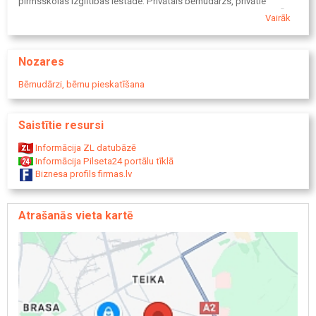
pirmsskolas izglītības iestāde. Privātais bērnudārzs, privātie
bērnudārzi, izglītības iestādes. Bērnudārzi, bērnu pieskatīšana. Āra
Vairāk
teritorija, rotaļlaukums. Ēdināšana bērniem ar veselības problēmām.
Nozares
Bērnudārzi, bērnu pieskatīšana
Saistītie resursi
Informācija ZL datubāzē
Informācija Pilseta24 portālu tīklā
Biznesa profils firmas.lv
Atrašanās vieta kartē