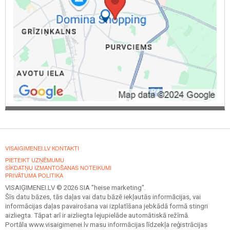
VISAIGIMENEI.LV KONTAKTI
PIETEIKT UZŅĒMUMU
SĪKDATŅU IZMANTOŠANAS NOTEIKUMI
PRIVĀTUMA POLITIKA
VISAIĢIMENEI.LV © 2026 SIA "heise marketing".
Šīs datu bāzes, tās daļas vai datu bāzē iekļautās informācijas, vai
informācijas daļas pavairošana vai izplatīšana jebkādā formā stingri
aizliegta. Tāpat arī ir aizliegta lejupielāde automātiskā režīmā.
Portāla www.visaigimenei.lv masu informācijas līdzekļa reģistrācijas