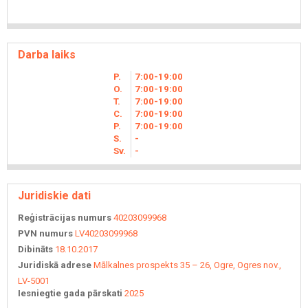
Darba laiks
P.
7
00
-19
00
O.
7
00
-19
00
T.
7
00
-19
00
C.
7
00
-19
00
P.
7
00
-19
00
S.
-
Sv.
-
Juridiskie dati
Reģistrācijas numurs
40203099968
PVN numurs
LV40203099968
Dibināts
18.10.2017
Juridiskā adrese
Mālkalnes prospekts 35 – 26, Ogre, Ogres nov.,
LV-5001
Iesniegtie gada pārskati
2025