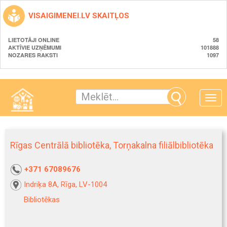
VISAIGIMENEI.LV SKAITĻOS
LIETOTĀJI ONLINE
58
AKTĪVIE UZŅĒMUMI
101888
NOZARES RAKSTI
1097
Toggle
naviga
Rīgas Centrālā bibliotēka, Torņakalna filiālbibliotēka
+371 67089676
Indriķa 8A, Rīga, LV-1004
Bibliotēkas