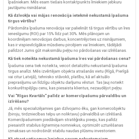
īpašniekam. Mēs esam tiešais kontaktpunkts īrniekiem jebkuru
jautājumu risināšanai.
Kā dzīvokļa vai mājas renovācija ietekmē nekustamā īpašuma
tirgus vērtību?
Pārdomāta īpašuma renovācija var palielināt tā tirgus vērtību un īres
ienesīgumu (ROI) par 15% līdz pat 30%. Mēs plānojam un
koordinējam renovācijas darbus, koncentrējoties uz risinājumiem,
kas ir vispievilcīgākie mūsdienu pircējiem vai īrniekiem, tādējādi
palīdzot Jums gūt maksimālu peļņu no pārdošanas vai izīrēšanas.
Kā tiek noteikta nekustamā īpašuma īres vai pārdošanas cena?
Īpašuma cena tiek noteikta, veicot detalizētu nekustamā īpašuma
tirgus analīzi. Mēs izvērtējam objekta atrašanās vietu (Rīgā, Pierīgā
vai citur Latvijā), tehnisko stāvokli, platību, kā arī aktuālo
pieprasījumu un līdzīgu objektu darījumu vēsturi. Tas ļauj noteikt
konkurētspējīgu cenu, kas piesaista klientus, nezaudējot peļņu.
Vai "Rīgas Kvartāls" palīdz ar komercīpašumu pārvaldību un
izīrēšanu?
Jā, mēs specializējamies gan dzīvojamo ēku, gan komercobjektu
(biroju, tirdzniecības telpu un noliktavu) pārvaldībā un izīrēšanā.
Komercīpašumiem piedāvājam stratēģisku pieeju, kas palīdz
piesaistīt stabilus ilgtermiņa nomniekus, optimizēt uzturēšanas
izmaksas un nodrošināt stabilu naudas plūsmu investoriem.
Kā atrast uzticamus īrniekus savam nekustamajam