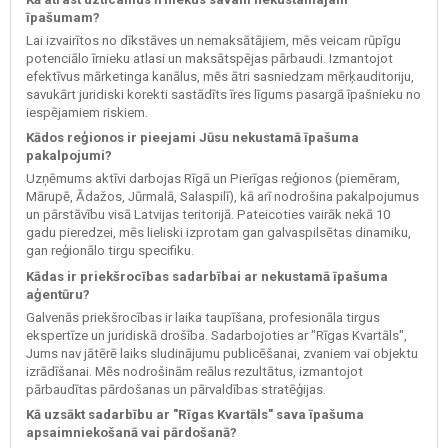
īpašumam?
Lai izvairītos no dīkstāves un nemaksātājiem, mēs veicam rūpīgu
potenciālo īrnieku atlasi un maksātspējas pārbaudi. Izmantojot
efektīvus mārketinga kanālus, mēs ātri sasniedzam mērķauditoriju,
savukārt juridiski korekti sastādīts īres līgums pasargā īpašnieku no
iespējamiem riskiem.
Kādos reģionos ir pieejami Jūsu nekustamā īpašuma
pakalpojumi?
Uzņēmums aktīvi darbojas Rīgā un Pierīgas reģionos (piemēram,
Mārupē, Ādažos, Jūrmalā, Salaspilī), kā arī nodrošina pakalpojumus
un pārstāvību visā Latvijas teritorijā. Pateicoties vairāk nekā 10
gadu pieredzei, mēs lieliski izprotam gan galvaspilsētas dinamiku,
gan reģionālo tirgu specifiku.
Kādas ir priekšrocības sadarbībai ar nekustamā īpašuma
aģentūru?
Galvenās priekšrocības ir laika taupīšana, profesionāla tirgus
ekspertīze un juridiskā drošība. Sadarbojoties ar "Rīgas Kvartāls",
Jums nav jātērē laiks sludinājumu publicēšanai, zvaniem vai objektu
izrādīšanai. Mēs nodrošinām reālus rezultātus, izmantojot
pārbaudītas pārdošanas un pārvaldības stratēģijas.
Kā uzsākt sadarbību ar "Rīgas Kvartāls" sava īpašuma
apsaimniekošanā vai pārdošanā?