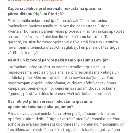
Kāpēc izvēlēties profesionālu nekustamā īpašuma
pārvaldīšanu Rīgā un Pierīgā?
Profesionāla nekustamā īpašuma pārvaldīšana nodrošina
īpašniekam pasīvos ienākumus bez ikdienas stresa. "Rīgas
Kvartāls" komanda pārņem visus procesus – no tehniskās apkopes
un komunikācijas ar īrniekiem līdz maksājumu kontrolei. Tas
garantē, ka Jūsu komercobjekts vai dzīvojamā ēka tiek uzturēta
nevainojamā tehniskā stāvoklī, saglabājot un palielinot tās tirgus
vērtību ilgtermiņā.
Kā ātri un izdevīgi pārdot nekustamo īpašumu Latvijā?
Lai īpašumu pārdotu ātri un par maksimālo tirgus cenu, ir
nepieciešama precīza tirgus analīze, profesionāls mārketings un
juridiskā puse. Mēs nodrošinām pilna servisa darījumu vadību:
sagatavojam objektu pārdošanai, veidojam efektīvas reklāmas
kampaņas, piemeklējam pircējus un sastādām drošus pirkuma
līgumus, pārstāvot Jūsu intereses visā pārdošanas procesā.
Kas ietilpst pilna servisa nekustamā īpašuma
apsaimniekošanas pakalpojumos?
Pilna servisa apsaimniekošana ietver pilnīgu īpašuma ikdienas
operāciju pārraudzību. "Rīgas Kvartāls" piedāvā tehnisko sistēmu
apkopi un avārijas dienestu koordinēšanu, komunālo maksājumu un
īres rēķinu administrēšanu, kā arī regulāru atskaišu sagatavošanu