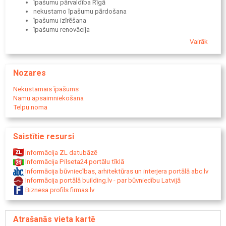
īpašumu pārvaldība Rīgā
nekustamo īpašumu pārdošana
īpašumu izīrēšana
īpašumu renovācija
dzīvokļu apsaimniekošana Rīgā
Vairāk
māju apsaimniekošana
komercīpašumu pārvaldība
īpašumu konsultācijas
Nozares
īpašuma uzturēšana
nekustamo īpašumu pārvaldnieks
Nekustamais īpašums
NĪ apsaimniekošanas uzņēmums
Namu apsaimniekošana
īpašumu pārdošanas pakalpojumi
Telpu noma
investīcijas nekustamajos īpašumos
īpašumu pārvaldības risinājumi
pilna servisa apsaimniekošana
Saistītie resursi
īpašumu renovācijas projekti
īpašumu uzturēšanas pakalpojumi
Informācija ZL datubāzē
NĪ partneris Rīgā un Pierīgā
Informācija Pilseta24 portālu tīklā
Informācija būvniecības, arhitektūras un interjera portālā abc.lv
Informācija portālā building.lv - par būvniecību Latvijā
Biznesa profils firmas.lv
Atrašanās vieta kartē