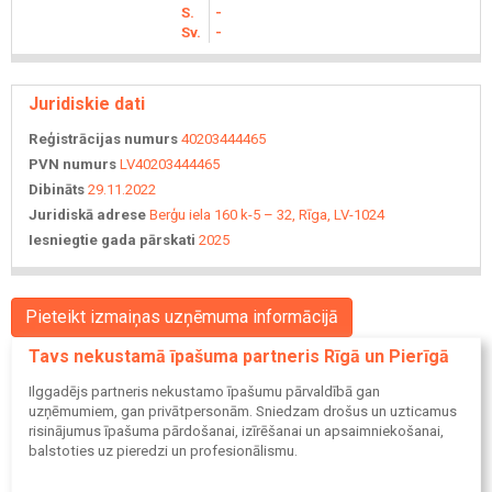
S.
-
Sv.
-
Juridiskie dati
Reģistrācijas numurs
40203444465
PVN numurs
LV40203444465
Dibināts
29.11.2022
Juridiskā adrese
Berģu iela 160 k-5 – 32, Rīga, LV-1024
Iesniegtie gada pārskati
2025
Pieteikt izmaiņas uzņēmuma informācijā
Tavs nekustamā īpašuma partneris Rīgā un Pierīgā
Ilggadējs partneris nekustamo īpašumu pārvaldībā gan
uzņēmumiem, gan privātpersonām. Sniedzam drošus un uzticamus
risinājumus īpašuma pārdošanai, izīrēšanai un apsaimniekošanai,
balstoties uz pieredzi un profesionālismu.