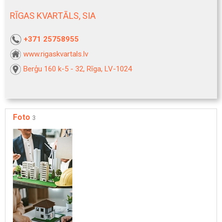
RĪGAS KVARTĀLS, SIA
+371 25758955
www.rigaskvartals.lv
Berģu 160 k-5 - 32, Rīga, LV-1024
Foto
3