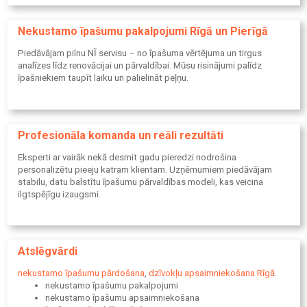
Nekustamo īpašumu pakalpojumi Rīgā un Pierīgā
Piedāvājam pilnu NĪ servisu – no īpašuma vērtējuma un tirgus
analīzes līdz renovācijai un pārvaldībai. Mūsu risinājumi palīdz
īpašniekiem taupīt laiku un palielināt peļņu.
Profesionāla komanda un reāli rezultāti
Eksperti ar vairāk nekā desmit gadu pieredzi nodrošina
personalizētu pieeju katram klientam. Uzņēmumiem piedāvājam
stabilu, datu balstītu īpašumu pārvaldības modeli, kas veicina
ilgtspējīgu izaugsmi.
Atslēgvārdi
nekustamo īpašumu pārdošana
,
dzīvokļu apsaimniekošana Rīgā
.
nekustamo īpašumu pakalpojumi
nekustamo īpašumu apsaimniekošana