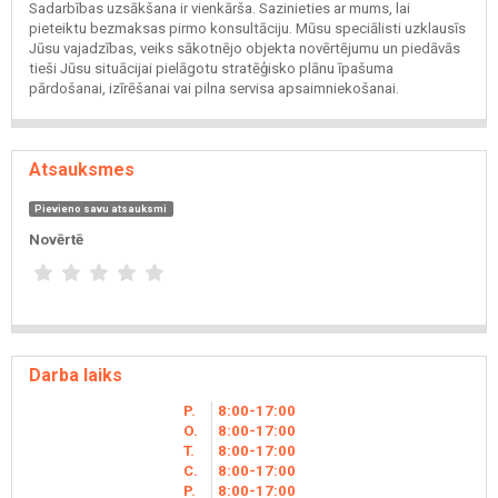
Sadarbības uzsākšana ir vienkārša. Sazinieties ar mums, lai
pieteiktu bezmaksas pirmo konsultāciju. Mūsu speciālisti uzklausīs
Jūsu vajadzības, veiks sākotnējo objekta novērtējumu un piedāvās
tieši Jūsu situācijai pielāgotu stratēģisko plānu īpašuma
pārdošanai, izīrēšanai vai pilna servisa apsaimniekošanai.
Atsauksmes
Pievieno savu atsauksmi
Novērtē
Darba laiks
P.
8
00
-17
00
O.
8
00
-17
00
T.
8
00
-17
00
C.
8
00
-17
00
P.
8
00
-17
00