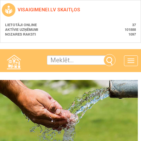
VISAIGIMENEI.LV SKAITĻOS
LIETOTĀJI ONLINE
37
AKTĪVIE UZŅĒMUMI
101888
NOZARES RAKSTI
1097
Toggle
naviga