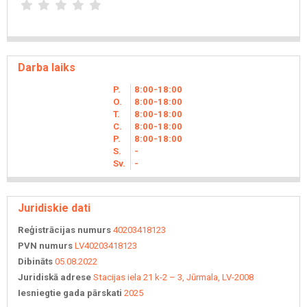
Darba laiks
P.
8
00
-18
00
O.
8
00
-18
00
T.
8
00
-18
00
C.
8
00
-18
00
P.
8
00
-18
00
S.
-
Sv.
-
Juridiskie dati
Reģistrācijas numurs
40203418123
PVN numurs
LV40203418123
Dibināts
05.08.2022
Juridiskā adrese
Stacijas iela 21 k-2 – 3, Jūrmala, LV-2008
Iesniegtie gada pārskati
2025