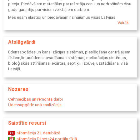
pieeju. Piedāvājam materiālus par ražotāja cenu un nodrošinām divu
gadu garantiju par visiem veiktajiem darbiem.
Mēs esam elastīgi un piedāvājam risinājumus visās Latvijas
Vairāk
teritorijās, tostarp Jūrmalā, kur mūsu pakalpojumi ir īpaši pieprasīti.
Sazinieties ar mums, lai saņemtu augstas kvalitātes pakalpojumus
par konkurētspējīgām cenām.
Atslēgvārdi
ūdensapgādes un kanalizācijas sistēmas, pieslēgšana centrālajiem
tīkliem,lietusūdens novadīšanas sistēmas, meliorācijas sistēmas,
bioloģiskās attīrīšanas iekārtas, septiķi, izbūve, uzstādīšana. visā
Latvijā.
Nozares
Celtniecības un remonta darbi
Ūdensapgāde un kanalizācija
Saistītie resursi
Informācija ZL datubāzē
Informācija Pilseta24 portālu tīklā