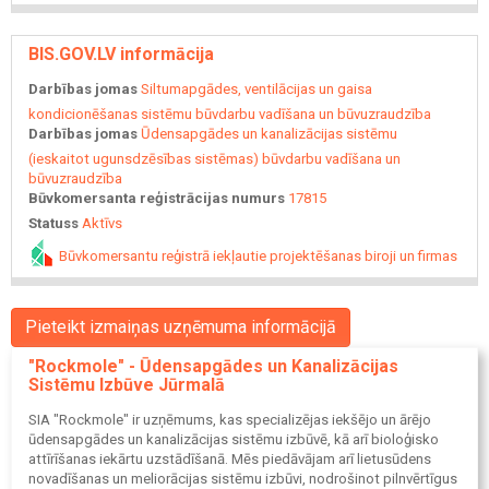
BIS.GOV.LV informācija
Darbības jomas
Siltumapgādes, ventilācijas un gaisa
kondicionēšanas sistēmu būvdarbu vadīšana un būvuzraudzība
Darbības jomas
Ūdensapgādes un kanalizācijas sistēmu
(ieskaitot ugunsdzēsības sistēmas) būvdarbu vadīšana un
būvuzraudzība
Būvkomersanta reģistrācijas numurs
17815
Statuss
Aktīvs
Būvkomersantu reģistrā iekļautie projektēšanas biroji un firmas
Pieteikt izmaiņas uzņēmuma informācijā
"Rockmole" - Ūdensapgādes un Kanalizācijas
Sistēmu Izbūve Jūrmalā
SIA "Rockmole" ir uzņēmums, kas specializējas iekšējo un ārējo
ūdensapgādes un kanalizācijas sistēmu izbūvē, kā arī bioloģisko
attīrīšanas iekārtu uzstādīšanā. Mēs piedāvājam arī lietusūdens
novadīšanas un meliorācijas sistēmu izbūvi, nodrošinot pilnvērtīgus