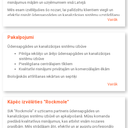
risinājumus mājām un uzņēmumiem visā Latvijā.
Mēs esam izvēlējušies šo nozari, lai palīdzētu klientiem viegli un
efektīvi risināt ūdensapgādes un kanalizācijas sistēmu uzstādīšanu
Vairāk
un apkalpošanu. Mūsu komanda piedāvā augstas kvalitātes
pakalpojumus, un mēs esam gatavi nodrošināt mūsu klientiem
vislabākos risinājumus, piedāvājot divu gadu garantiju par visiem
veiktajiem darbiem un bezmaksas objektu apsekošanu.
Pakalpojumi
Ūdensapgādes un kanalizācijas sistēmu izbūve
Pilnīga iekšējo un ārējo ūdensapgādes un kanalizācijas
sistēmu izbūve
Pieslēgšana centrālajiem tīkliem
Kvalitatīvi risinājumi privātajām un komerciālajām ēkām
Bioloģiskās attīrīšanas iekārtas un septiķi
Bioloģisko attīrīšanas iekārtu uzstādīšana
Vairāk
Septiķu uzstādīšana un apkope
Ilgtspējīgi risinājumi ūdens attīrīšanai
Kāpēc izvēlēties "Rockmole"
Lietusūdens novadīšanas un meliorācijas sistēmas
Lietusūdens novadīšanas sistēmu izbūve
SIA "Rockmole" ir uzticams partneris ūdensapgādes un
Meliorācijas risinājumi, kas uzlabo augsnes struktūru un
kanalizācijas sistēmu izbūvē un apkalpošanā. Mūsu komanda
ūdens caurlaidību
piedāvā kvalitatīvus risinājumus, kas atbilst visām nozares
prasībām. Mēs strādājam ātri, efektīvi un ar augstu profesionālo