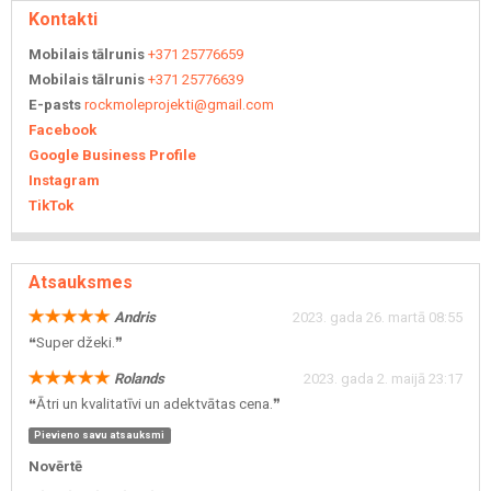
Kontakti
Mobilais tālrunis
+371 25776659
Mobilais tālrunis
+371 25776639
E-pasts
rockmoleprojekti@gmail.com
Facebook
Google Business Profile
Instagram
TikTok
Atsauksmes
Andris
2023. gada 26. martā 08:55
❝Super džeki.❞
Rolands
2023. gada 2. maijā 23:17
❝Ātri un kvalitatīvi un adektvātas cena.❞
Pievieno savu atsauksmi
Novērtē