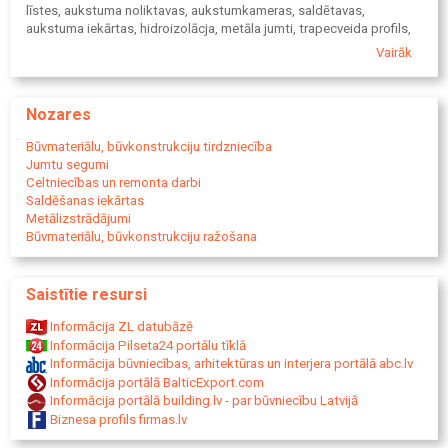
līstes, aukstuma noliktavas, aukstumkameras, saldētavas,
aukstuma iekārtas, hidroizolācja, metāla jumti, trapecveida profils,
sendviča paneļi, pvc jumta membrāna, sendvičpaneļu montāža,
Vairāk
metāla profili, siltināti paneļi, metāla sienas paneļi, tērauda profili, z
profili, c profili, omega profili, cinkoti profili, angāri no
sendvičpaneļiem, angāri, s panel, siltumizolācijas materiāli
Nozares
Būvmateriālu, būvkonstrukciju tirdzniecība
Jumtu segumi
Celtniecības un remonta darbi
Saldēšanas iekārtas
Metālizstrādājumi
Būvmateriālu, būvkonstrukciju ražošana
Saistītie resursi
Informācija ZL datubāzē
Informācija Pilseta24 portālu tīklā
Informācija būvniecības, arhitektūras un interjera portālā abc.lv
Informācija portālā BalticExport.com
Informācija portālā building.lv - par būvniecību Latvijā
Biznesa profils firmas.lv