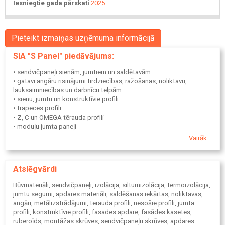
Iesniegtie gada pārskati
2025
Pieteikt izmaiņas uzņēmuma informācijā
SIA "S Panel" piedāvājums:
• sendvičpaneļi sienām, jumtiem un saldētavām
• gatavi angāru risinājumi tirdziecības, ražošanas, noliktavu,
lauksaimniecības un darbnīcu telpām
• sienu, jumtu un konstruktīvie profili
• trapeces profili
• Z, C un OMEGA tērauda profili
• moduļu jumta paneļi
• fasādes kasetes un paneļi
Vairāk
• jumta segumi
• PVC jumta izolācijas mebrāna
• bitumena jumtu klājums
Atslēgvārdi
• jumta noteksistēmas
Būvmateriāli, sendvičpaneļi, izolācija, siltumizolācija, termoizolācija,
jumtu segumi, apdares materiāli, saldēšanas iekārtas, noliktavas,
angāri, metālizstrādājumi, terauda profili, nesošie profili, jumta
profili, konstruktīvie profili, fasades apdare, fasādes kasetes,
ruberoīds, montāžas skrūves, sendvičpaneļu skrūves, apdares