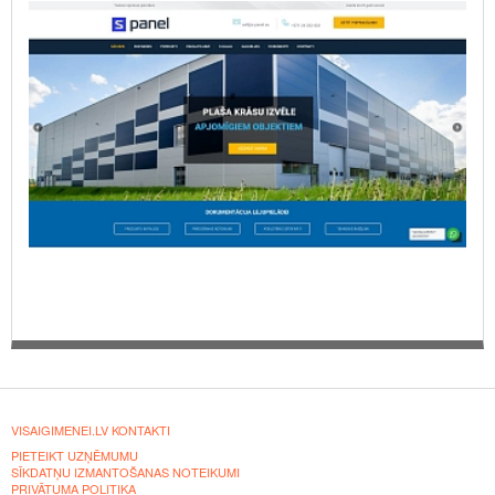
VISAIGIMENEI.LV KONTAKTI
PIETEIKT UZŅĒMUMU
SĪKDATŅU IZMANTOŠANAS NOTEIKUMI
PRIVĀTUMA POLITIKA