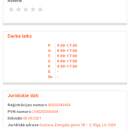
Novērtē
Darba laiks
P.
9
00
-17
00
O.
9
00
-17
00
T.
9
00
-17
00
C.
9
00
-17
00
P.
9
00
-17
00
S.
-
Sv.
-
Juridiskie dati
Reģistrācijas numurs
40203343454
PVN numurs
LV40203343454
Dibināts
06.09.2021
Juridiskā adrese
Gustava Zemgala gatve 78 – 5, Rīga, LV-1039