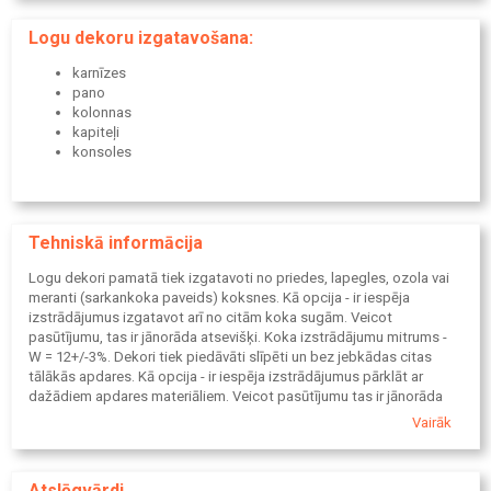
neatkārtojamus izstrādājumus, ar kuriem savu ēkas fasādi padarīt
pilnīgi unikālu.
Logu dekoru izgatavošana:
karnīzes
pano
kolonnas
kapiteļi
konsoles
Tehniskā informācija
Logu dekori pamatā tiek izgatavoti no priedes, lapegles, ozola vai
meranti (sarkankoka paveids) koksnes. Kā opcija - ir iespēja
izstrādājumus izgatavot arī no citām koka sugām. Veicot
pasūtījumu, tas ir jānorāda atsevišķi. Koka izstrādājumu mitrums -
W = 12+/-3%. Dekori tiek piedāvāti slīpēti un bez jebkādas citas
tālākās apdares. Kā opcija - ir iespēja izstrādājumus pārklāt ar
dažādiem apdares materiāliem. Veicot pasūtījumu tas ir jānorāda
atsevišķi. Vertikālo izstrādājumu augšējā dekoratīvā daļa - galva- var
Vairāk
tikt izgatavota no metāla, koka vai PVC (polivinilhlorīds). Metāla
augšējā dekoratīvā daļa - "galva" tiek izgatavota ar liešanas
paņēmienu. Metāla "galvas" virsmā ir iespējami sīki negludumi,
Atslēgvārdi