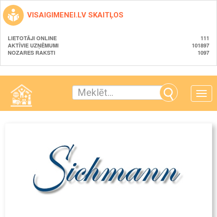
VISAIGIMENEI.LV SKAITĻOS
LIETOTĀJI ONLINE
111
AKTĪVIE UZŅĒMUMI
101897
NOZARES RAKSTI
1097
Toggle
naviga