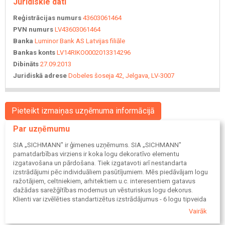
Juridiskie dati
Reģistrācijas numurs
43603061464
PVN numurs
LV43603061464
Banka
Luminor Bank AS Latvijas filiāle
Bankas konts
LV14RIKO0002013314296
Dibināts
27.09.2013
Juridiskā adrese
Dobeles šoseja 42, Jelgava, LV-3007
Pieteikt izmaiņas uzņēmuma informācijā
Par uzņēmumu
SIA „SICHMANN" ir ģimenes uzņēmums. SIA „SICHMANN"
pamatdarbības virziens ir koka logu dekoratīvo elementu
izgatavošana un pārdošana. Tiek izgatavoti arī nestandarta
izstrādājumi pēc individuāliem pasūtījumiem. Mēs piedāvājam logu
ražotājiem, celtniekiem, arhitektiem u.c. interesentiem gatavus
dažādas sarežģītības modernus un vēsturiskus logu dekorus.
Klienti var izvēlēties standartizētus izstrādājumus - 6 logu tipveida
dekoratīvie - vertikālie kapiteļi, kuri ir sastopami (ar dažām niansēm)
Vairāk
praktiski visās Eiropas pilsētās, vai arī izvēlēties oriģinālus un