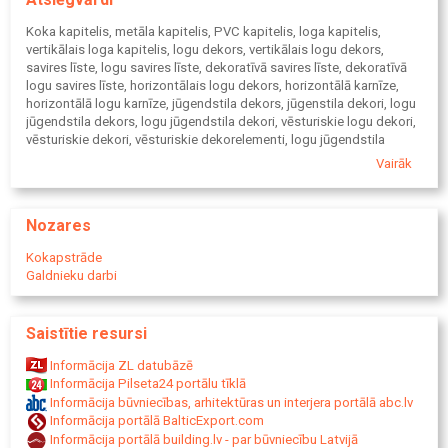
punktveida iespiedumi vai pacēlumi u.c. nelīdzenumi. Šie
nelīdzenumi nevar tikt uzskatīti par defektiem un pretenzijas pret
Koka kapitelis, metāla kapitelis, PVC kapitelis, loga kapitelis,
tiem netiek pieņemtas. Tipveida verikālo kapiteļu aprēķina cena
vertikālais loga kapitelis, logu dekors, vertikālais logu dekors,
norādīta bez PVN, iepakojuma un piegādes izdevumiem.
savires līste, logu savires līste, dekoratīvā savires līste, dekoratīvā
logu savires līste, horizontālais logu dekors, horizontālā karnīze,
horizontālā logu karnīze, jūgendstila dekors, jūgenstila dekori, logu
jūgendstila dekors, logu jūgendstila dekori, vēsturiskie logu dekori,
vēsturiskie dekori, vēsturiskie dekorelementi, logu jūgendstila
elementi, logu elementi, Vecrīgas logu dekori, Vecrīgas kapiteļi,
Vairāk
Vecrīgas logu kapiteļi, Vecrīgas ārdurvju dekori, Vecrīgas durvju
dekori, logu ahitektoniskie dekori - elementi, logu arhitektūras
dekori - elementi, eklektisma stila logu dekori, ārdurvju kapitelis,
Nozares
durvju kapitelis, vertikālais ārdurvju kapitelis, vertikālais durvju
kapitelis, horizontālais durvju dekors, horizontālais ārdurvju dekors,
Kokapstrāde
horizontālā durvju karnīze, horizontālā ārdurvju karnīze
Galdnieku darbi
Saistītie resursi
Informācija ZL datubāzē
Informācija Pilseta24 portālu tīklā
Informācija būvniecības, arhitektūras un interjera portālā abc.lv
Informācija portālā BalticExport.com
Informācija portālā building.lv - par būvniecību Latvijā