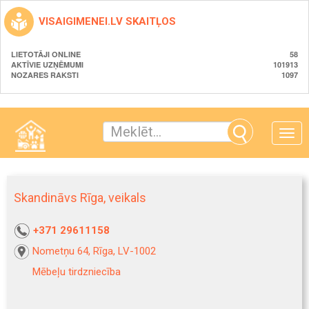
VISAIGIMENEI.LV SKAITĻOS
LIETOTĀJI ONLINE
58
AKTĪVIE UZŅĒMUMI
101913
NOZARES RAKSTI
1097
Toggle
naviga
Skandināvs Rīga, veikals
+371 29611158
Nometņu 64, Rīga, LV-1002
Mēbeļu tirdzniecība