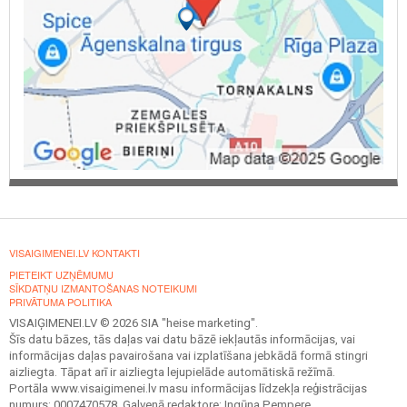
VISAIGIMENEI.LV KONTAKTI
PIETEIKT UZŅĒMUMU
SĪKDATŅU IZMANTOŠANAS NOTEIKUMI
PRIVĀTUMA POLITIKA
VISAIĢIMENEI.LV © 2026 SIA "heise marketing".
Šīs datu bāzes, tās daļas vai datu bāzē iekļautās informācijas, vai
informācijas daļas pavairošana vai izplatīšana jebkādā formā stingri
aizliegta. Tāpat arī ir aizliegta lejupielāde automātiskā režīmā.
Portāla www.visaigimenei.lv masu informācijas līdzekļa reģistrācijas
numurs: 0007470578. Galvenā redaktore: Ingūna Pempere.