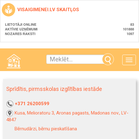
VISAIGIMENEI.LV SKAITĻOS
LIETOTĀJI ONLINE
83
AKTĪVIE UZŅĒMUMI
101888
NOZARES RAKSTI
1097
Toggle
naviga
Sprīdītis, pirmsskolas izglītības iestāde
+371 26200599
Kusa, Melioratoru 3, Aronas pagasts, Madonas nov., LV-
4847
Bērnudārzi, bērnu pieskatīšana