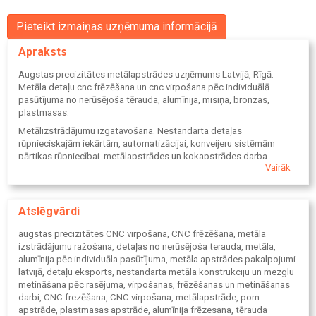
Pieteikt izmaiņas uzņēmuma informācijā
Apraksts
Augstas precizitātes metālapstrādes uzņēmums Latvijā, Rīgā.
Metāla detaļu cnc frēzēšana un cnc virpošana pēc individuālā
pasūtījuma no nerūsējoša tērauda, alumīnija, misiņa, bronzas,
plastmasas.
Metālizstrādājumu izgatavošana. Nestandarta detaļas
rūpnieciskajām iekārtām, automatizācijai, konveijeru sistēmām
pārtikas rūpniecībai, metālapstrādes un kokapstrādes darba
Vairāk
galdiem. Eksports.
TAJU darbības sfēras:
Metālapstrāde Latvijā;
Atslēgvārdi
CNC frēzēšana;
CNC virpošana;
augstas precizitātes CNC virpošana, CNC frēzēšana, metāla
POM apstrāde;
izstrādājumu ražošana, detaļas no nerūsējoša terauda, metāla,
Plastmasas apstrāde;
alumīnija pēc individuāla pasūtījuma, metāla apstrādes pakalpojumi
Alumīnija frēzēšana;
latvijā, detaļu eksports, nestandarta metāla konstrukciju un mezglu
Tērauda frēzēšana;
metināšana pēc rasējuma, virpošanas, frēzēšanas un metināšanas
Misiņa frēzēšana;
darbi, CNC frezēšana, CNC virpošana, metālapstrāde, pom
Bronzas frēzēšana;
apstrāde, plastmasas apstrāde, alumīnija frēzesana, tērauda