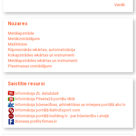
Metāla zāģēšana;
frezēsana, misiņa frezēšana, bronzas frezēšana, augstas
Vairāk
Ciparvadības darbgaldi.
precizitātes frēzesana, virpošana, metāla zāģēšana, metālapstrade
Rīgā, metālapstrade Latvijā, ciparvadības darbagaldi.
Nozares
Metālapstrāde
Metālizstrādājumi
Mašīnbūve
Rūpnieciskās iekārtas, automatizācija
Kokapstrādes iekārtas un instrumenti
Metālapstrādes iekārtas un instrumenti
Plastmasas izstrādājumi
Saistītie resursi
Informācija ZL datubāzē
Informācija Pilseta24 portālu tīklā
Informācija būvniecības, arhitektūras un interjera portālā abc.lv
Informācija portālā BalticExport.com
Informācija portālā building.lv - par būvniecību Latvijā
Biznesa profils firmas.lv