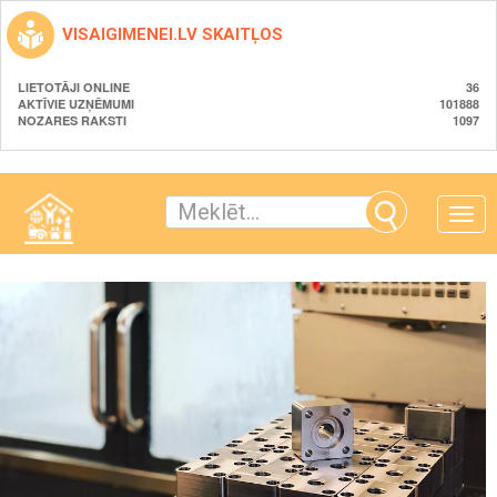
VISAIGIMENEI.LV SKAITĻOS
LIETOTĀJI ONLINE
36
AKTĪVIE UZŅĒMUMI
101888
NOZARES RAKSTI
1097
Toggle
naviga