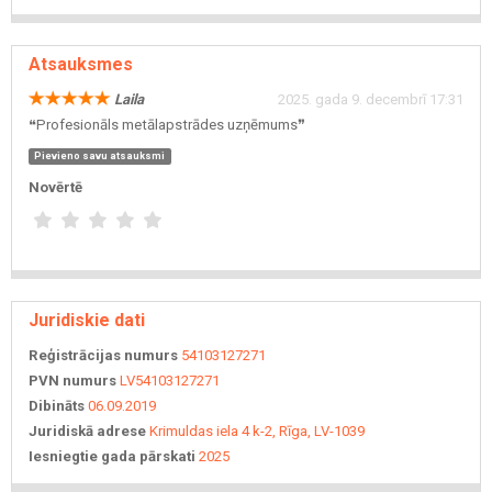
Atsauksmes
Laila
2025. gada 9. decembrī 17:31
❝Profesionāls metālapstrādes uzņēmums❞
Pievieno savu atsauksmi
Novērtē
Juridiskie dati
Reģistrācijas numurs
54103127271
PVN numurs
LV54103127271
Dibināts
06.09.2019
Juridiskā adrese
Krimuldas iela 4 k-2, Rīga, LV-1039
Iesniegtie gada pārskati
2025