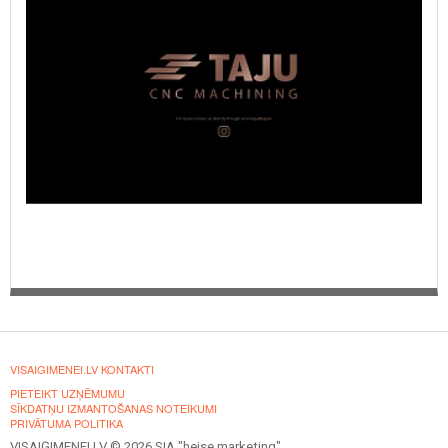
VISAIGIMENEI.LV KONTAKTI
PIETEIKT UZŅĒMUMU
SĪKDATŅU IZMANTOŠANAS NOTEIKUMI
PRIVĀTUMA POLITIKA
VISAIĢIMENEI.LV © 2026 SIA "heise marketing".