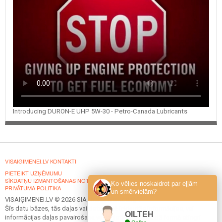
Introducing DURON-E UHP 5W-30 - Petro-Canada Lubricants
VISAIGIMENEI.LV KONTAKTI
PIETEIKT UZŅĒMUMU
SĪKDATŅU IZMANTOŠANAS NOTEIKUMI
Ko vēlies noskaidrot par eļļām
PRIVĀTUMA POLITIKA
un smērvielām?
VISAIĢIMENEI.LV © 2026 SIA "heise marketing".
Šīs datu bāzes, tās daļas vai datu bāzē iekļautās informācijas, vai
OILTEH
informācijas daļas pavairošana vai izplatīšana jebkādā formā stingri