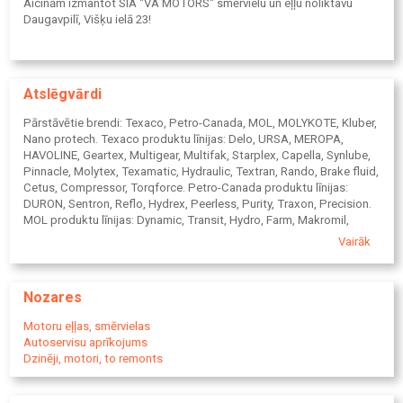
Aicinām izmantot SIA "VA MOTORS" smērvielu un eļļu noliktavu
Daugavpilī, Višķu ielā 23!
Atslēgvārdi
Pārstāvētie brendi: Texaco, Petro-Canada, MOL, MOLYKOTE, Kluber,
Nano protech. Texaco produktu līnijas: Delo, URSA, MEROPA,
HAVOLINE, Geartex, Multigear, Multifak, Starplex, Capella, Synlube,
Pinnacle, Molytex, Texamatic, Hydraulic, Textran, Rando, Brake fluid,
Cetus, Compressor, Torqforce. Petro-Canada produktu līnijas:
DURON, Sentron, Reflo, Hydrex, Peerless, Purity, Traxon, Precision.
MOL produktu līnijas: Dynamic, Transit, Hydro, Farm, Makromil,
Hykomol, Ultrans, Evox. Motoreļļas, auto eļļas, long-life, eļļa
Vairāk
mašīnai, automašīnu, kravas auto eļļas, smago auto eļļas.
Lauksaimniecības tehnikas, mežtehnikas eļļas, traktoru,
traktortehnikas, būvtehnikas, iekrāvēju, celtniecības tehnikas eļļas.
Nozares
Industriālās, rūpnieciskās eļļas, industriālās tehnikas, saldēšanas
kompresoru, turbīnu, elektroizolācijas, transformatoru, hidraulikas
Motoru eļļas, smērvielas
eļļas, hidrauliskās eļļas, (hidraulikai) transmisijas, transmisiju,
Autoservisu aprīkojums
ātrumkārbu, automātisko Ātrumkārbu, automātu, ātrumkārbas,
Dzinēji, motori, to remonts
kārbu, tiltu, reduktoru, kompresoru, kompresoreļļas, vakuumsūkņu,
vakuumeļļas, termoeļļas, pārtikas rūpniecības, baltās,
siltumnesējeļļas, veidņu, formu, tehniskās eļļas. Gāzes motoru,