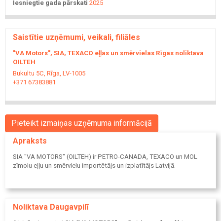
Iesniegtie gada pārskati
2025
Saistītie uzņēmumi, veikali, filiāles
"VA Motors", SIA, TEXACO eļļas un smērvielas Rīgas noliktava
OILTEH
Bukultu 5C, Rīga, LV-1005
+371 67383881
Pieteikt izmaiņas uzņēmuma informācijā
Apraksts
SIA "VA MOTORS" (OILTEH) ir PETRO-CANADA, TEXACO un MOL
zīmolu eļļu un smērvielu importētājs un izplatītājs Latvijā.
Noliktava Daugavpilī