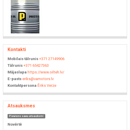
Kontakti
Mobilais tālrunis
+371 27149906
Tālrunis
+371 65427363
Mājaslapa
https://www.oilteh.lv/
E-pasts
eriks@vamotors.lv
Kontaktpersona
Ēriks Verze
Atsauksmes
Pievieno savu atsauksmi
Novērtē