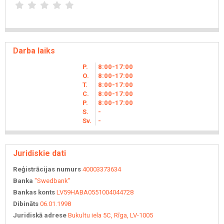
Darba laiks
P.
8
00
-17
00
O.
8
00
-17
00
T.
8
00
-17
00
C.
8
00
-17
00
P.
8
00
-17
00
S.
-
Sv.
-
Juridiskie dati
Reģistrācijas numurs
40003373634
Banka
"Swedbank"
Bankas konts
LV59HABA0551004044728
Dibināts
06.01.1998
Juridiskā adrese
Bukultu iela 5C, Rīga, LV-1005