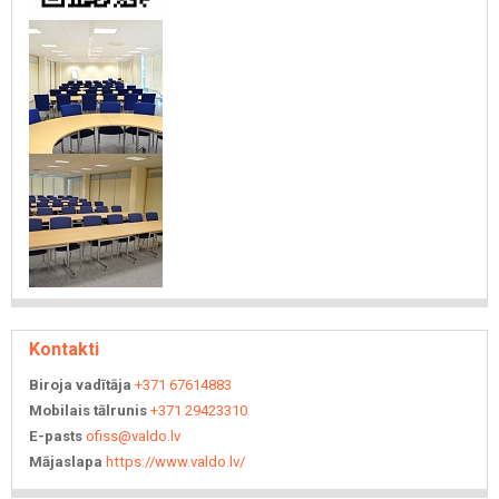
Kontakti
Biroja vadītāja
+371 67614883
Mobilais tālrunis
+371 29423310
E-pasts
ofiss@valdo.lv
Mājaslapa
https://www.valdo.lv/