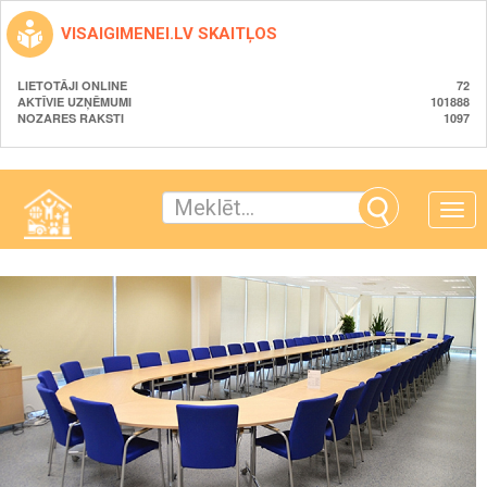
VISAIGIMENEI.LV SKAITĻOS
LIETOTĀJI ONLINE
72
AKTĪVIE UZŅĒMUMI
101888
NOZARES RAKSTI
1097
Toggle
naviga