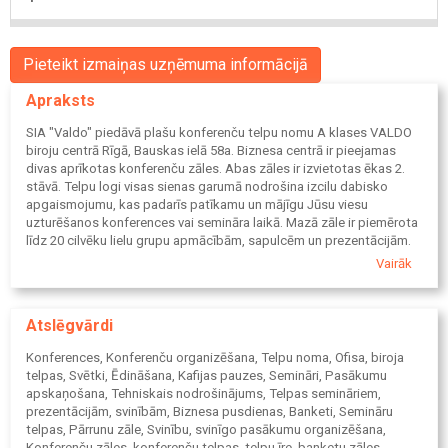
Pieteikt izmaiņas uzņēmuma informācijā
Apraksts
SIA "Valdo" piedāvā plašu konferenču telpu nomu A klases VALDO
biroju centrā Rīgā, Bauskas ielā 58a. Biznesa centrā ir pieejamas
divas aprīkotas konferenču zāles. Abas zāles ir izvietotas ēkas 2.
stāvā. Telpu logi visas sienas garumā nodrošina izcilu dabisko
apgaismojumu, kas padarīs patīkamu un mājīgu Jūsu viesu
uzturēšanos konferences vai semināra laikā. Mazā zāle ir piemērota
līdz 20 cilvēku lielu grupu apmācībām, sapulcēm un prezentācijām.
Lielajā zālē ir patiesi ērti organizēt lielus seminārus un prezentācijas,
Vairāk
kā arī vērienīgas degustācijas un banketus līdz 100 cilvēku lielām
grupām. Zālei ir atsevišķa garderobes telpa, virtuve un zona kafijas
pauzēm. Atbilstoši klientu vēlmēm pieejams 4 veidu krēslu un galdu
Atslēgvārdi
izkārtojums.
Konferences, Konferenču organizēšana, Telpu noma, Ofisa, biroja
telpas, Svētki, Ēdināšana, Kafijas pauzes, Semināri, Pasākumu
apskaņošana, Tehniskais nodrošinājums, Telpas semināriem,
prezentācijām, svinībām, Biznesa pusdienas, Banketi, Semināru
telpas, Pārrunu zāle, Svinību, svinīgo pasākumu organizēšana,
Konferenču zāles, konferenču telpas, telpu īre, banketu zāles,