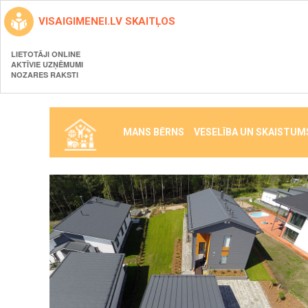
VISAIGIMENEI.LV SKAITĻOS
LIETOTĀJI ONLINE
AKTĪVIE UZŅĒMUMI
NOZARES RAKSTI
MANS BĒRNS
VESELĪBA UN SKAISTUM