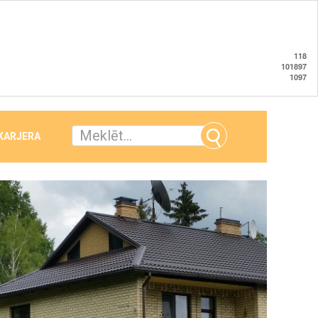
118
101897
1097
 KARJERA