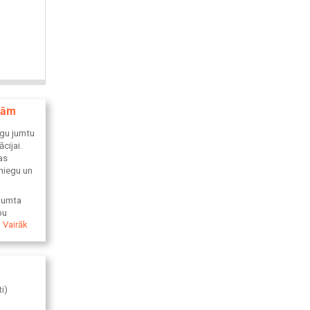
ājām
īgu jumtu
cijai.
as
sniegu un
 jumta
bu
Vairāk
i)