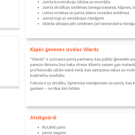
Jumta konstrukciju izbūve un montāža
Jumta drošības sistēmas (sniega barjeras, kāpnes, l
Lietus notekas un jumta ūdens novades sistēmas
Jumta logi un ventilācijas risinājumi
Skārda detaļas pēc izmēriem (arī nestandarta risināj
Pilni jumta komplekti vienotam risinājumam
Kāpēc ģimenes izvēlas Vilards
"Vilards" ir uzticams jumta partneris, kas palīdz ģimenēm p
pareizo lēmumu bez lieka stresa. Klients saņem gan materiā
profesionālu izbūvi vienā vietā, kas samazina riskus un nod
kvalitatīvu rezultātu.
Fokuss ir uz drošību, ilgtermiņa risinājumiem un jumtu, kas 
gadiem – ne tikai šim brīdim.
Atslēgvārdi
RUUKKI jumti
jumta segumi