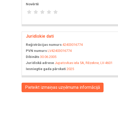
Novērtē
Juridiskie dati
Reģistrācijas numurs
42403016774
PVN numurs
LV42403016774
Dibināts
30.06.2005
Juridiskā adrese
Jupatovkas iela 5A, Rēzekne, LV-4601
Iesniegtie gada pārskati
2025
Pieteikt izmaiņas uzņēmuma informācijā