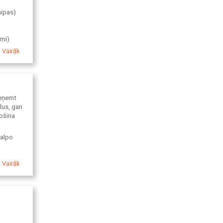
aipas)
umi)
Vairāk
ieņemt
lus, gan
rošina
kalpo
Vairāk