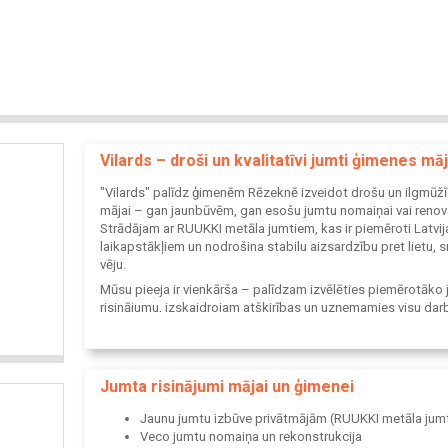
Vilards – droši un kvalitatīvi jumti ģimenes m
"Vilards" palīdz ģimenēm Rēzeknē izveidot drošu un ilgmūž
mājai – gan jaunbūvēm, gan esošu jumtu nomaiņai vai renovā
Strādājam ar RUUKKI metāla jumtiem, kas ir piemēroti Latvij
laikapstākļiem un nodrošina stabilu aizsardzību pret lietu, 
vēju.
Mūsu pieeja ir vienkārša – palīdzam izvēlēties piemērotāko
risinājumu, izskaidrojam atšķirības un uzņemamies visu dar
izpildi.
Jumta risinājumi mājai un ģimenei
Jaunu jumtu izbūve privātmājām (RUUKKI metāla jumt
Veco jumtu nomaiņa un rekonstrukcija