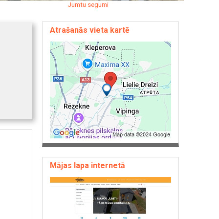
Jumtu segumi
Atrašanās vieta kartē
Mājas lapa internetā