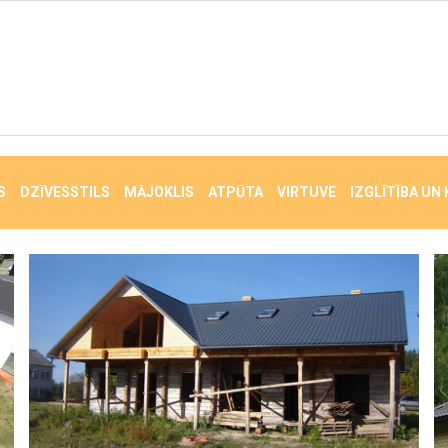
S
DZĪVESSTILS
MĀJOKLIS
ATPŪTA
VIRTUVE
IZGLĪTĪBA UN