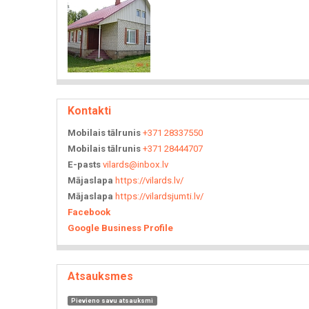
Kontakti
Mobilais tālrunis
+371 28337550
Mobilais tālrunis
+371 28444707
E-pasts
vilards@inbox.lv
Mājaslapa
https://vilards.lv/
Mājaslapa
https://vilardsjumti.lv/
Facebook
Google Business Profile
Atsauksmes
Pievieno savu atsauksmi