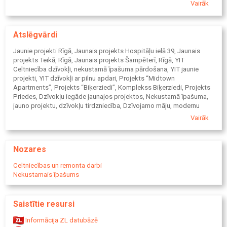
Igaunijā, Latvijā, Lietuvā, Čehijā, Slovākijā un Polijā. Mūsu
Vairāk
apgrozījums 2023. gadā sasniedza 2,2 miljardus eiro. YIT
Corporation akcijas ir kotētas biržā Nasdaq Helsinki Oy.
www.yitgroup.com. www.yitgroup.com
Atslēgvārdi
Jaunie projekti Rīgā, Jaunais projekts Hospitāļu ielā 39, Jaunais
projekts Teikā, Rīgā, Jaunais projekts Šampēterī, Rīgā, YIT
Celtniecība dzīvokļi, nekustamā īpašuma pārdošana, YIT jaunie
projekti, YIT dzīvokļi ar pilnu apdari, Projekts “Midtown
Apartments”, Projekts “Biķerziedi”, Komplekss Biķerziedi, Projekts
Priedes, Dzīvokļu iegāde jaunajos projektos, Nekustamā īpašuma,
jauno projektu, dzīvokļu tirdzniecība, Dzīvojamo māju, modernu
ēku, jauno projektu tirdzniecība, pārdošana, Jauno projektu, jaunu
Vairāk
daudzstāvu namu, ēku būvniecība, celtniecība, YIT dzīvokļi Ķīpsalā,
Projekts Riverstone Residence, Jaunais projekts Pupuķu ielā, YIT
Latvija, Projekts Ķīpsalā, Projekts Dzirciemā, Riverstone Residence,
Nozares
Pārdod
dzīvokli, Pirkt dzīvokli, YIT projekti.
Celtniecības un remonta darbi
Nekustamais īpašums
Saistītie resursi
Informācija ZL datubāzē