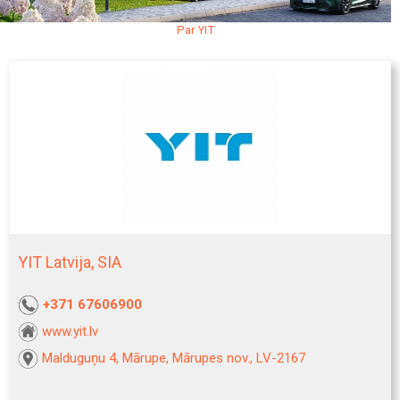
Par YIT
YIT Latvija, SIA
+371 67606900
www.yit.lv
Malduguņu 4, Mārupe, Mārupes nov., LV-2167