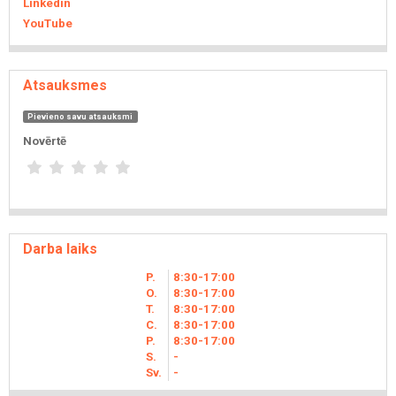
Linkedin
YouTube
Atsauksmes
Pievieno savu atsauksmi
Novērtē
Darba laiks
P.
8
30
-17
00
O.
8
30
-17
00
T.
8
30
-17
00
C.
8
30
-17
00
P.
8
30
-17
00
S.
-
Sv.
-