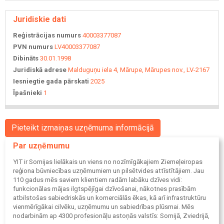
Juridiskie dati
Reģistrācijas numurs
40003377087
PVN numurs
LV40003377087
Dibināts
30.01.1998
Juridiskā adrese
Malduguņu iela 4, Mārupe, Mārupes nov., LV-2167
Iesniegtie gada pārskati
2025
Īpašnieki
1
Pieteikt izmaiņas uzņēmuma informācijā
Par uzņēmumu
YIT ir Somijas lielākais un viens no nozīmīgākajiem Ziemeļeiropas
reģiona būvniecības uzņēmumiem un pilsētvides attīstītājiem. Jau
110 gadus mēs saviem klientiem radām labāku dzīves vidi:
funkcionālas mājas ilgtspējīgai dzīvošanai, nākotnes prasībām
atbilstošas sabiedriskās un komerciālās ēkas, kā arī infrastruktūru
vienmērīgākai cilvēku, uzņēmumu un sabiedrības plūsmai. Mēs
nodarbinām ap 4300 profesionāļu astoņās valstīs: Somijā, Zviedrijā,