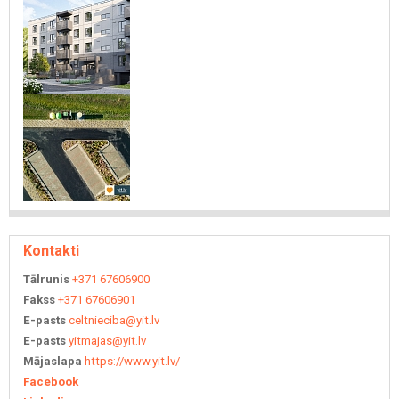
Kontakti
Tālrunis
+371 67606900
Fakss
+371 67606901
E-pasts
celtnieciba@yit.lv
E-pasts
yitmajas@yit.lv
Mājaslapa
https://www.yit.lv/
Facebook