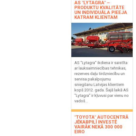
AS "LYTAGRA" –
PRODUKTU KVALITĀTE
UN INDIVIDUĀLA PIEEJA
KATRAM KLIENTAM
AS "Lytagra" ikdiena ir saistīta
ar lauksaimniecības tehnikas,
rezerves daļu tirdzniecību un
servisa pakalpojumu
sniegšanu Latvijas klientiem
kopš 2012. gada. Šajā laikā AS
"Lytagra" ir kļuvusi par vienu no
vadoš...
"TOYOTA" AUTOCENTRĀ
JĒKABPILĪ INVESTĒ
VAIRĀK NEKĀ 300 000
EIRO