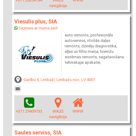
+371 26354784
WAZE
WWW
navigācija
Viesulis plus, SIA
Sazinies ar mums šeit!
auto remonts, profesionāls
autoserviss, ritošās daļas
remonts, dzinēju diagnostika,
eļļas un filtru maiņa, bremžu
sistēmas remonts, sagatavošana
tehniskajai apskatei,
Ganību 6, Limbaži, Limbažu nov., LV-4001
+371 29409733
WAZE
WWW
navigācija
Saules serviss, SIA