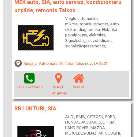
MEK auto, SIA, auto serviss, kondicionieru
uzpilde, remonts Talsos
Vieglo automašīnu,
mikroautobusu remonts, Auto
elektro diagnostika, Elektriķa
pakalpojumi, elektriķis,
Signalizācijas uzstādīšana,
signalizācijas remonts,
Krišjāņa Valdemāra 73, Talsi, Talsu nov., LV-3201
+371 26259495
WAZE
WWW
navigācija
RB LUKTURI, SIA
AUDI, BMW, CITROEN, FORD,
HONDA, JAGUAR, JEEP, KIA,
LAND ROVER, MAZDA,
MERCEDES-BENZ, MITSUBISHI,