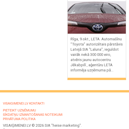
Rīga, 9.okt., LETA. Automašīnu
"Toyota" autorizētais pārstāvis
Latvijā SIA "Laluna", ieguldot
vairāk nekā 300 000 eiro,
atvēris jaunu autocentru
Jēkabpilī , aģentūru LETA
informēja uzņēmuma pā...
VISAIGIMENEI.LV KONTAKTI
PIETEIKT UZŅĒMUMU
SĪKDATŅU IZMANTOŠANAS NOTEIKUMI
PRIVĀTUMA POLITIKA
VISAIĢIMENEI.LV © 2026 SIA "heise marketing".