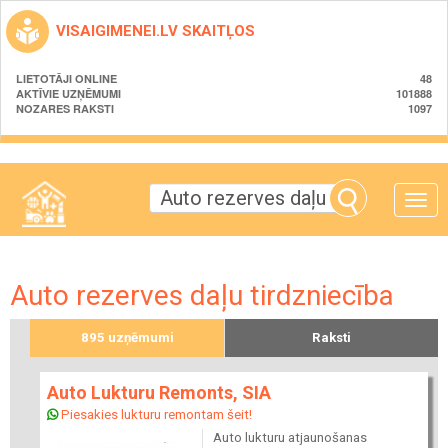
VISAIGIMENEI.LV SKAITĻOS
LIETOTĀJI ONLINE
48
AKTĪVIE UZŅĒMUMI
101888
NOZARES RAKSTI
1097
Toggle
naviga
Auto rezerves daļu tirdzniecība
895 uzņēmumi
Raksti
Auto Lukturu Remonts, SIA
Piesakies lukturu remontam šeit!
Auto lukturu atjaunošanas