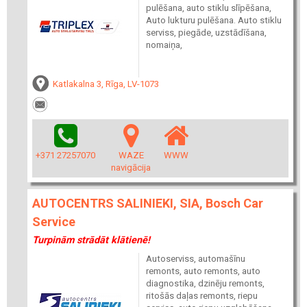
pulēšana, auto stiklu slīpēšana,
Auto lukturu pulēšana. Auto stiklu
serviss, piegāde, uzstādīšana,
nomaiņa,
Katlakalna 3, Rīga, LV-1073
+371 27257070
WAZE
WWW
navigācija
AUTOCENTRS SALINIEKI, SIA, Bosch Car
Service
Turpinām strādāt klātienē!
Autoserviss, automašīnu
remonts, auto remonts, auto
diagnostika, dzinēju remonts,
ritošās daļas remonts, riepu