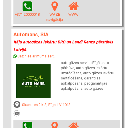
+371 20000018
WAZE
WWW
navigācija
Automans, SIA
Itāļu autogāzes iekārtu BRC un Landi Renzo pārstāvis
Latvijā.
Sazinies ar mums šeit!
autogāzes serviss Rīgā, auto
pārbūve, auto gāzes iekārtu
uzstādīšana, auto gāzes iekārtu
sertificēšana, garantijas
apkalpošana, pēcgarantijas
apkalpošana, auto gāzes
Skanstes 2 k-3, Rīga, LV-1013