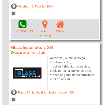
Vējstūru 11, Rīga, LV-1063
+371 29147920
WAZE
WWW
navigācija
Glass Installation, SIA
Sazinies ar mums šeit!
Autostikli, vējstiklu maiņa,
autobusu stikli,
mobilais/izbraukuma serviss,
stiklu nomaiņa, stiklu remonts,
mobilā brigāde, darba auto/busi
aprīkoti ar visu
Pasta 3A, Limbaži, Limbažu nov., LV-4001