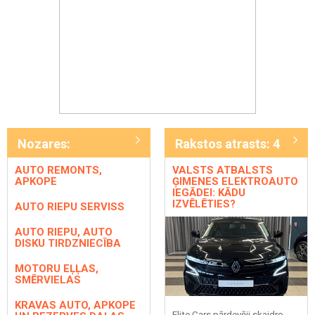
Nozares:
Rakstos atrasts: 4
AUTO REMONTS,
VALSTS ATBALSTS
APKOPE
ĢIMENES ELEKTROAUTO
IEGĀDEI: KĀDU
IZVĒLĒTIES?
AUTO RIEPU SERVISS
AUTO RIEPU, AUTO
DISKU TIRDZNIECĪBA
MOTORU EĻĻAS,
SMĒRVIELAS
KRAVAS AUTO, APKOPE
Elite Cars pārdevēji skaidro,