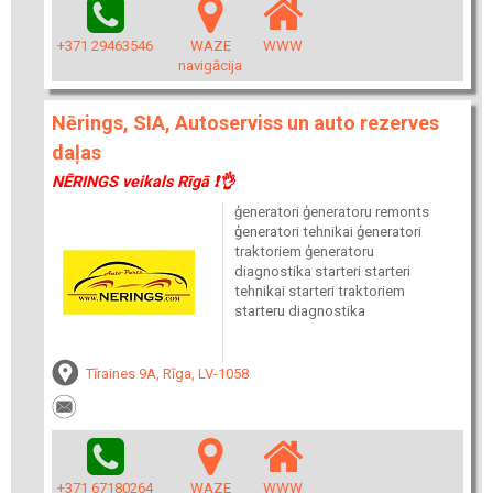
+371 29463546
WAZE
WWW
navigācija
Nērings, SIA, Autoserviss un auto rezerves
daļas
NĒRINGS veikals Rīgā ❗👌
ģeneratori ģeneratoru remonts
ģeneratori tehnikai ģeneratori
traktoriem ģeneratoru
diagnostika starteri starteri
tehnikai starteri traktoriem
starteru diagnostika
Tīraines 9A, Rīga, LV-1058
+371 67180264
WAZE
WWW