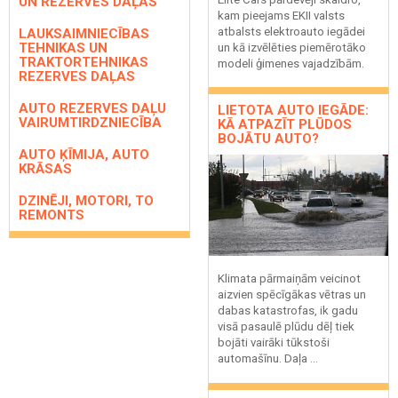
UN REZERVES DAĻAS
kam pieejams EKII valsts
atbalsts elektroauto iegādei
LAUKSAIMNIECĪBAS
TEHNIKAS UN
un kā izvēlēties piemērotāko
TRAKTORTEHNIKAS
modeli ģimenes vajadzībām.
REZERVES DAĻAS
AUTO REZERVES DAĻU
LIETOTA AUTO IEGĀDE:
VAIRUMTIRDZNIECĪBA
KĀ ATPAZĪT PLŪDOS
BOJĀTU AUTO?
AUTO ĶĪMIJA, AUTO
KRĀSAS
DZINĒJI, MOTORI, TO
REMONTS
Klimata pārmaiņām veicinot
aizvien spēcīgākas vētras un
dabas katastrofas, ik gadu
visā pasaulē plūdu dēļ tiek
bojāti vairāki tūkstoši
automašīnu. Daļa ...