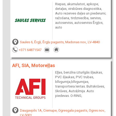
Riepas, akumulatori, apkope,
detaļas, virsbūves diagnostika,
Auto rezerves daļas un piederumi;
ražošana, tirdzniecība, serviss,
autoserviss, autoserviss Ērgļos,
auto
Saules 6, Ērgļi, Ērgļu pagasts, Madonas nov., LV-4840
+371 64871547
AFI, SIA, Motoreļļas
Eļļas, benzīna izturīgās šļaukas,
PVC šļaukas, PVC trubas,
blīvgumija,blīvgumijas,
transportiera lentas. Bultskrūves,
Skrūves, Autoķīmija. Auto
piedevas. O-RING,
Daugavpils 1A, Ciemupe, Ogresgala pagasts, Ogres nov.,
LV-5001