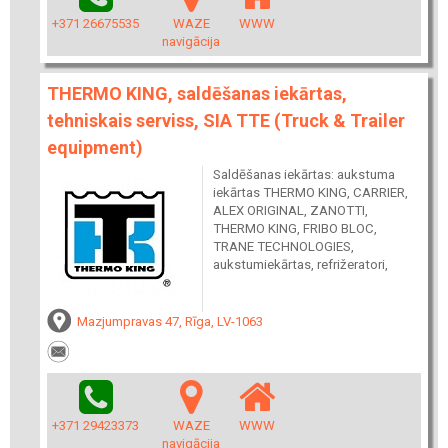
+371 26675535
WAZE
WWW
navigācija
THERMO KING, saldēšanas iekārtas,
tehniskais serviss, SIA TTE (Truck & Trailer
equipment)
Saldēšanas iekārtas: aukstuma
iekārtas THERMO KING, CARRIER,
ALEX ORIGINAL, ZANOTTI,
THERMO KING, FRIBO BLOC,
TRANE TECHNOLOGIES,
aukstumiekārtas, refrižeratori,
Mazjumpravas 47, Rīga, LV-1063
+371 29423373
WAZE
WWW
navigācija