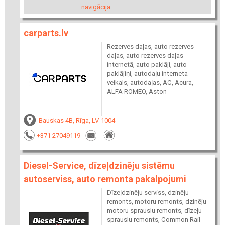
navigācija
carparts.lv
Rezerves daļas, auto rezerves
daļas, auto rezerves daļas
internetā, auto paklāji, auto
paklājiņi, autodaļu interneta
veikals, autodaļas, AC, Acura,
ALFA ROMEO, Aston
Bauskas 4B, Rīga, LV-1004
+371 27049119
Diesel-Service, dīzeļdzinēju sistēmu
autoserviss, auto remonta pakalpojumi
Dīzeļdzinēju serviss, dzinēju
remonts, motoru remonts, dzinēju
motoru sprauslu remonts, dīzeļu
sprauslu remonts, Common Rail