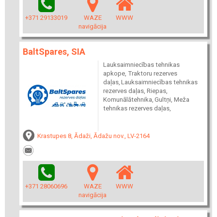
+371 29133019
WAZE
WWW
navigācija
BaltSpares, SIA
Lauksaimniecības tehnikas
apkope, Traktoru rezerves
daļas, Lauksaimniecības tehnikas
rezerves daļas, Riepas,
Komunālātehnika, Gultņi, Meža
tehnikas rezerves daļas,
Krastupes 8, Ādaži, Ādažu nov., LV-2164
+371 28060696
WAZE
WWW
navigācija