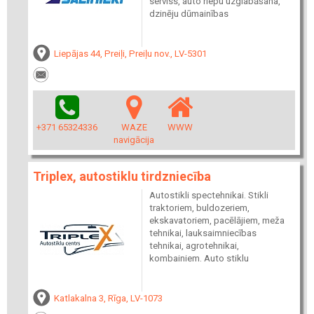
serviss, auto riepu uzglabāšana,
dzinēju dūmainības
Liepājas 44, Preiļi, Preiļu nov., LV-5301
+371 65324336
WAZE
WWW
navigācija
Triplex, autostiklu tirdzniecība
Autostikli spectehnikai. Stikli
traktoriem, buldozeriem,
ekskavatoriem, pacēlājiem, meža
tehnikai, lauksaimniecības
tehnikai, agrotehnikai,
kombainiem. Auto stiklu
Katlakalna 3, Rīga, LV-1073