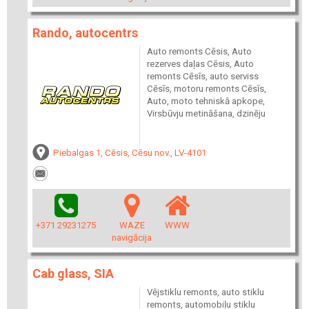
Rando, autocentrs
Auto remonts Cēsis, Auto
rezerves daļas Cēsis, Auto
remonts Cēsīs, auto serviss
Cēsīs, motoru remonts Cēsīs,
Auto, moto tehniskā apkope,
Virsbūvju metināšana, dzinēju
Piebalgas 1, Cēsis, Cēsu nov., LV-4101
+371 29231275
WAZE
WWW
navigācija
Cab glass, SIA
Vējstiklu remonts, auto stiklu
remonts, automobiļu stiklu