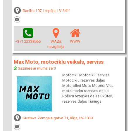
Ganību 107, Liepāja, LV-3411
+371 22338565
WAZE
WWW
navigācija
Max Moto, motociklu veikals, serviss
Sazinies ar mums šeit!
Motocikli Motociklu serviss
Motociklu rezerves daļas
Motorolleri Moto Mopēdi Visu
moto marku rezerves daļas
Rolleru rezerves daļas Skūteru
rezerves daļas Tūnings
Gustava Zemgala gatve 71, Rīga, LV-1039