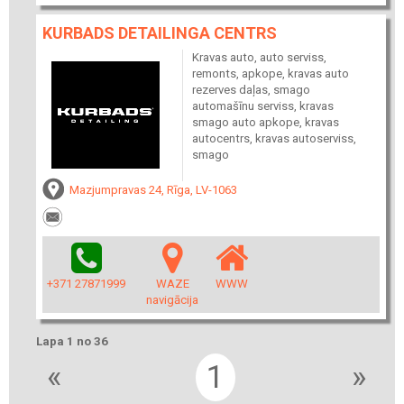
KURBADS DETAILINGA CENTRS
Kravas auto, auto serviss,
remonts, apkope, kravas auto
rezerves daļas, smago
automašīnu serviss, kravas
smago auto apkope, kravas
autocentrs, kravas autoserviss,
smago
Mazjumpravas 24, Rīga, LV-1063
+371 27871999
WAZE
WWW
navigācija
Lapa 1 no 36
«
1
»