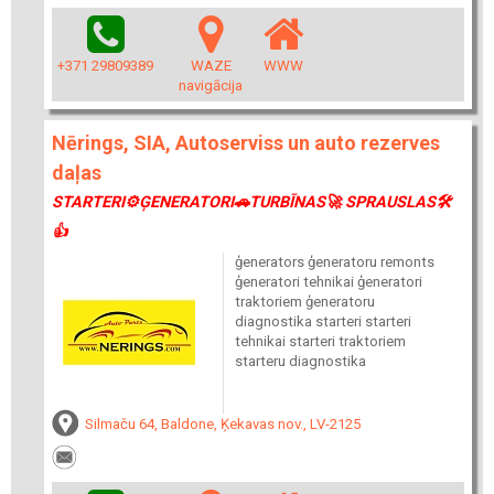
+371 29809389
WAZE
WWW
navigācija
Nērings, SIA, Autoserviss un auto rezerves
daļas
STARTERI⚙ĢENERATORI🚗TURBĪNAS🚀 SPRAUSLAS🛠
👍
ģenerators ģeneratoru remonts
ģeneratori tehnikai ģeneratori
traktoriem ģeneratoru
diagnostika starteri starteri
tehnikai starteri traktoriem
starteru diagnostika
Silmaču 64, Baldone, Ķekavas nov., LV-2125