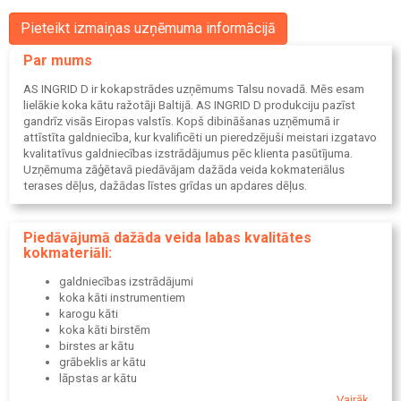
Pieteikt izmaiņas uzņēmuma informācijā
Par mums
AS INGRID D ir kokapstrādes uzņēmums Talsu novadā. Mēs esam
lielākie koka kātu ražotāji Baltijā. AS INGRID D produkciju pazīst
gandrīz visās Eiropas valstīs. Kopš dibināšanas uzņēmumā ir
attīstīta galdniecība, kur kvalificēti un pieredzējuši meistari izgatavo
kvalitatīvus galdniecības izstrādājumus pēc klienta pasūtījuma.
Uzņēmuma zāģētavā piedāvājam dažāda veida kokmateriālus
terases dēļus, dažādas līstes grīdas un apdares dēļus.
Piedāvājumā dažāda veida labas kvalitātes
kokmateriāli:
galdniecības izstrādājumi
koka kāti instrumentiem
karogu kāti
koka kāti birstēm
birstes ar kātu
grābeklis ar kātu
lāpstas ar kātu
teātra latas
Vairāk