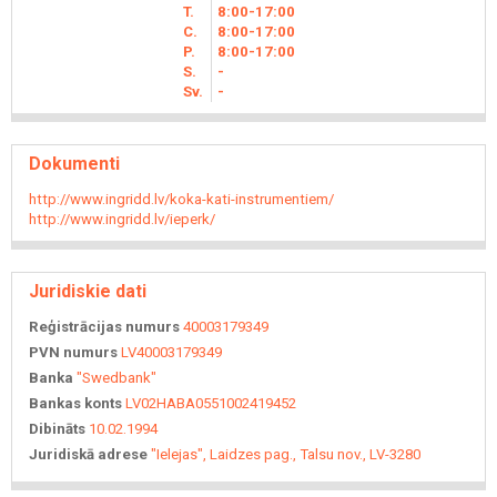
T.
8
00
-17
00
C.
8
00
-17
00
P.
8
00
-17
00
S.
-
Sv.
-
Dokumenti
http://www.ingridd.lv/koka-kati-instrumentiem/
http://www.ingridd.lv/ieperk/
Juridiskie dati
Reģistrācijas numurs
40003179349
PVN numurs
LV40003179349
Banka
"Swedbank"
Bankas konts
LV02HABA0551002419452
Dibināts
10.02.1994
Juridiskā adrese
"Ielejas", Laidzes pag., Talsu nov., LV-3280