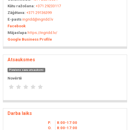
Kātu ražošana:
+371 29233117
Zāģētava:
+371 29136399
E-pasts
ingridd@ingridd.lv
Facebook
Mājaslapa
https://ingridd.lv/
Google Business Profile
Atsauksmes
Pievieno savu atsauksmi
Novērtē
Darba laiks
P.
8
00
-17
00
O.
8
00
-17
00