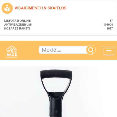
VISAIGIMENEI.LV SKAITĻOS
LIETOTĀJI ONLINE
87
AKTĪVIE UZŅĒMUMI
101904
NOZARES RAKSTI
1097
Toggle
naviga