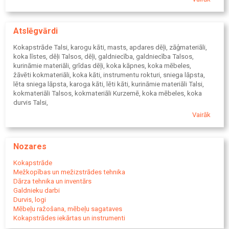
apdares dēļi
terases dēļi
kurināmā malka (malkas klucīši)
Atslēgvārdi
Kokapstrāde Talsi, karogu kāti, masts, apdares dēļi, zāģmateriāli,
koka līstes, dēļi Talsos, dēļi, galdniecība, galdniecība Talsos,
kurināmie materiāli, grīdas dēļi, koka kāpnes, koka mēbeles,
žāvēti kokmateriāli, koka kāti, instrumentu rokturi, sniega lāpsta,
lēta sniega lāpsta, karoga kāti, lēti kāti, kurināmie materiāli Talsi,
kokmateriāli Talsos, kokmateriāli Kurzemē, koka mēbeles, koka
durvis Talsi,
koka logi Talsi, iekšdurvis, koka kāpnes, apšuvuma dēļi, sniega
Vairāk
lāpsta,
koka kāti Talsos. Kokapstrādes uzņēmums, fasādes apdares dēļi,
pirts dēļi, iekšējās apdares dēļi, apdares dēļi iekštelpām,
Nozares
vagonkas dēļi, apšuvuma dēļi, ozola zāģmateriāli, oša zāģmateriāli,
malka.
Kokapstrāde
Mežkopības un mežizstrādes tehnika
Dārza tehnika un inventārs
Galdnieku darbi
Durvis, logi
Mēbeļu ražošana, mēbeļu sagataves
Kokapstrādes iekārtas un instrumenti