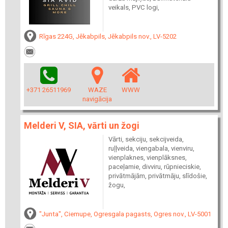
veikals, PVC logi,
Rīgas 224G, Jēkabpils, Jēkabpils nov., LV-5202
+371 26511969
WAZE
WWW
navigācija
Melderi V, SIA, vārti un žogi
Vārti, sekciju, sekcijveida,
ruļļveida, viengabala, vienviru,
vienplaknes, vienplāksnes,
paceļamie, divviru, rūpnieciskie,
privātmājām, privātmāju, slīdošie,
žogu,
"Junta", Ciemupe, Ogresgala pagasts, Ogres nov., LV-5001