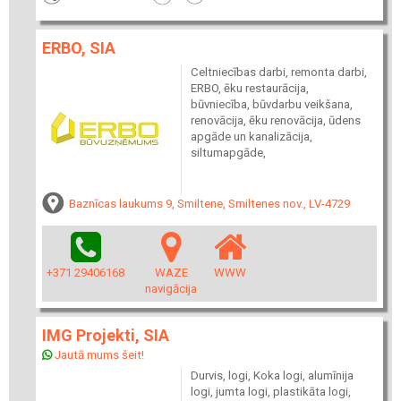
ERBO, SIA
Celtniecības darbi, remonta darbi,
ERBO, ēku restaurācija,
būvniecība, būvdarbu veikšana,
renovācija, ēku renovācija, ūdens
apgāde un kanalizācija,
siltumapgāde,
Baznīcas laukums 9, Smiltene, Smiltenes nov., LV-4729
+371 29406168
WAZE
WWW
navigācija
IMG Projekti, SIA
Jautā mums šeit!
Durvis, logi, Koka logi, alumīnija
logi, jumta logi, plastikāta logi,