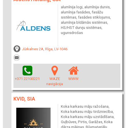
alumīnija logi, alumīnija durvis,
alumīnija fasādes, fasāžu
sistēmas, fasādes stiklojums,
alumīnija bīdāmās sistēmas,
HS/HST durvju sistēmas,
ugunsdrošas
Jūrkalnes 2A, Rīga, LV-1046
+371 22100221
WAZE
WWW
navigācija
KVID, SIA
Koka karkasu māju ražošana,
Koka karkasu māju tirdzniecība,
Koka karkasu māju uzstādīšana,
Guļbūves, Pirtis, Garāžas, Koka
dārza mājiņas, Būvmateriālu