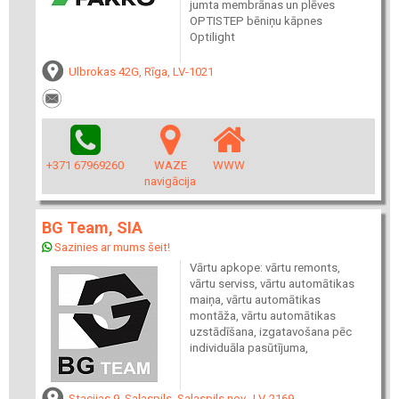
jumta membrānas un plēves
OPTISTEP bēniņu kāpnes
Optilight
Ulbrokas 42G, Rīga, LV-1021
+371 67969260
WAZE
WWW
navigācija
BG Team, SIA
Sazinies ar mums šeit!
Vārtu apkope: vārtu remonts,
vārtu serviss, vārtu automātikas
maiņa, vārtu automātikas
montāža, vārtu automātikas
uzstādīšana, izgatavošana pēc
individuāla pasūtījuma,
Stacijas 9, Salaspils, Salaspils nov., LV-2169