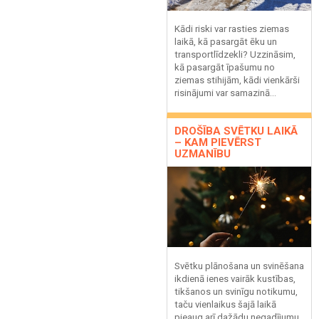
Kādi riski var rasties ziemas
laikā, kā pasargāt ēku un
transportlīdzekli? Uzzināsim,
kā pasargāt īpašumu no
ziemas stihijām, kādi vienkārši
risinājumi var samazinā...
DROŠĪBA SVĒTKU LAIKĀ
– KAM PIEVĒRST
UZMANĪBU
Svētku plānošana un svinēšana
ikdienā ienes vairāk kustības,
tikšanos un svinīgu notikumu,
taču vienlaikus šajā laikā
pieaug arī dažādu negadījumu