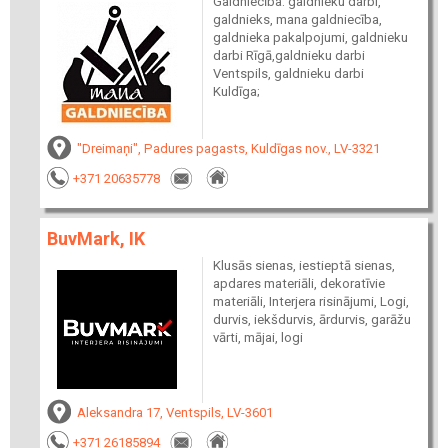
Galdniecība: galdnieku darbi,
galdnieks, mana galdniecība,
galdnieka pakalpojumi, galdnieku
darbi Rīgā,galdnieku darbi
Ventspils, galdnieku darbi
Kuldīga;
"Dreimaņi", Padures pagasts, Kuldīgas nov., LV-3321
+371 20635778
BuvMark, IK
Klusās sienas, iestieptā sienas,
apdares materiāli, dekoratīvie
materiāli, Interjera risinājumi, Logi,
durvis, iekšdurvis, ārdurvis, garāžu
vārti, mājai, logi
Aleksandra 17, Ventspils, LV-3601
+371 26185894