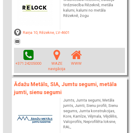
tirdzniecība Rēzeknē, metāla
kalumi, kalumi no metāla
Rēzeknē, žogu
Raiņa 10, Rēzekne, LV-4601
+371 24205000
WAZE
WWW
navigācija
Ādažu Metāls, SIA, Jumtu segumi, metāla
jumti, sienu segumi
Jumts, Jumta segumi, Metāla
jumts, Jumti, Sienu profili, Sienu
segums, Jumta konstrukcijas,
Kore, Karnīze, Vējmala, Vējdēlis,
Valcprofils, Neprofilēta loksne,
RAL,