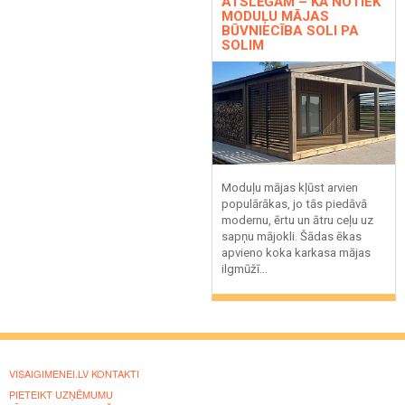
ATSLĒGĀM – KĀ NOTIEK
MODUĻU MĀJAS
BŪVNIECĪBA SOLI PA
SOLIM
Moduļu mājas kļūst arvien
populārākas, jo tās piedāvā
modernu, ērtu un ātru ceļu uz
sapņu mājokli. Šādas ēkas
apvieno koka karkasa mājas
ilgmūžī...
VISAIGIMENEI.LV KONTAKTI
PIETEIKT UZŅĒMUMU