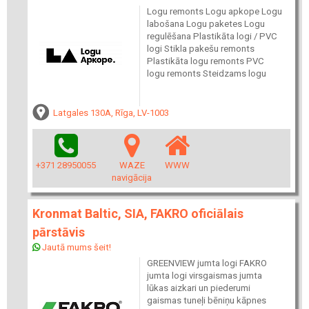
Logu remonts Logu apkope Logu
labošana Logu paketes Logu
regulēšana Plastikāta logi / PVC
logi Stikla pakešu remonts
Plastikāta logu remonts PVC
logu remonts Steidzams logu
Latgales 130A, Rīga, LV-1003
+371 28950055
WAZE
WWW
navigācija
Kronmat Baltic, SIA, FAKRO oficiālais
pārstāvis
Jautā mums šeit!
GREENVIEW jumta logi FAKRO
jumta logi virsgaismas jumta
lūkas aizkari un piederumi
gaismas tuneļi bēniņu kāpnes