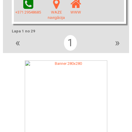
+371 29548685
WAZE
WWW
navigācija
Lapa 1 no 29
«
1
»