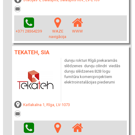
+371 28364239
WAZE
WWW
navigācija
TEKATEH, SIA
durvju rokturi Rīgā piekaramās
slēdzenes durvju cilindri viedās
durvju slēdzenes B2B logu
furnitūra komercprojektiem
elektroinstalācijas piederumi
Katlakalna 1, Rīga, LV-1073