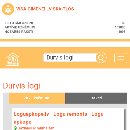
VISAIGIMENEI.LV SKAITĻOS
LIETOTĀJI ONLINE
86
AKTĪVIE UZŅĒMUMI
101888
NOZARES RAKSTI
1097
Toggle
naviga
Durvis logi
707 uzņēmumi
Raksti
Loguapkope.lv - Logu remonts - Logu
apkope
Sazinies ar mums šeit!