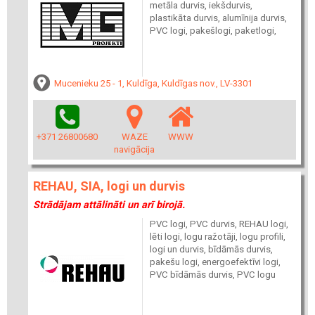
metāla durvis, iekšdurvis,
plastikāta durvis, alumīnija durvis,
PVC logi, pakešlogi, paketlogi,
Mucenieku 25 - 1, Kuldīga, Kuldīgas nov., LV-3301
+371 26800680
WAZE
WWW
navigācija
REHAU, SIA, logi un durvis
Strādājam attālināti un arī birojā.
PVC logi, PVC durvis, REHAU logi,
lēti logi, logu ražotāji, logu profili,
logi un durvis, bīdāmās durvis,
pakešu logi, energoefektīvi logi,
PVC bīdāmās durvis, PVC logu