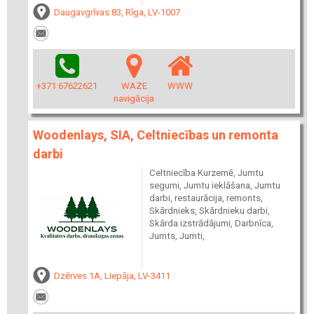
Daugavgrīvas 83, Rīga, LV-1007
+371 67622621
WAZE
WWW
navigācija
Woodenlays, SIA, Celtniecības un remonta
darbi
Celtniecība Kurzemē, Jumtu
segumi, Jumtu ieklāšana, Jumtu
darbi, restaurācija, remonts,
Skārdnieks, Skārdnieku darbi,
Skārda izstrādājumi, Darbnīca,
Jumts, Jumti,
Dzērves 1A, Liepāja, LV-3411