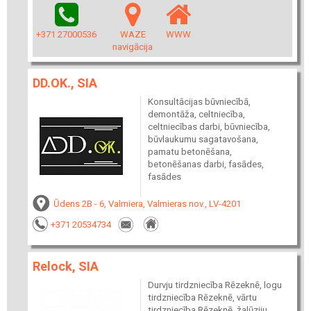
+371 27000536
WAZE
WWW
navigācija
DD.OK., SIA
Konsultācijas būvniecībā,
demontāža, celtniecība,
celtniecības darbi, būvniecība,
būvlaukumu sagatavošana,
pamatu betonēšana,
betonēšanas darbi, fasādes,
fasādes
Ūdens 2B - 6, Valmiera, Valmieras nov., LV-4201
+371 20534734
Relock, SIA
Durvju tirdzniecība Rēzeknē, logu
tirdzniecība Rēzeknē, vārtu
tirdzniecība Rēzeknē, žalūziju