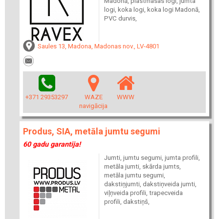
Madonā, plastmasas logi, jumta
logi, koka logi, koka logi Madonā,
PVC durvis,
Saules 13, Madona, Madonas nov., LV-4801
+371 29353297
WAZE
WWW
navigācija
Produs, SIA, metāla jumtu segumi
60 gadu garantija!
Jumti, jumtu segumi, jumta profili,
metāla jumti, skārda jumts,
metāla jumtu segumi,
dakstiņjumti, dakstiņveida jumti,
viļņveida profili, trapecveida
profili, dakstiņš,