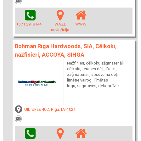
+371 29181441
WAZE
WWW
navigācija
Bohman Riga Hardwoods, SIA, Cēlkoki,
nažfinieri, ACCOYA, SIHGA
Nažfinieri, cēlkoku zāģmateriāli,
cēlkoki, terases dēļi, iDeck,
zāģmateriāli, apšuvuma dēļi,
līmētie vairogi, līmētas
logu, sagataves, dekoratīvie
Ulbrokas 40C, Rīga, LV-1021