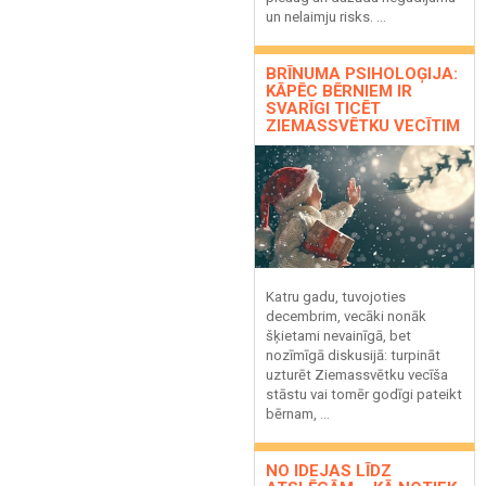
un nelaimju risks. ...
BRĪNUMA PSIHOLOĢIJA:
KĀPĒC BĒRNIEM IR
SVARĪGI TICĒT
ZIEMASSVĒTKU VECĪTIM
Katru gadu, tuvojoties
decembrim, vecāki nonāk
šķietami nevainīgā, bet
nozīmīgā diskusijā: turpināt
uzturēt Ziemassvētku vecīša
stāstu vai tomēr godīgi pateikt
bērnam, ...
NO IDEJAS LĪDZ