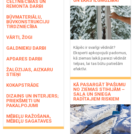
UN ĒKAS ILGMŪŽĪBAI
CELTNIECĪBAS UN
REMONTA DARBI
BŪVMATERIĀLU,
BŪVKONSTRUKCIJU
TIRDZNIECĪBA
VĀRTI, ŽOGI
Kāpēc ir svarīgi vēdināt?
GALDNIEKU DARBI
Eksperti apkopojuši padomus,
kā ziemas laikā pareizi vēdināt
APDARES DARBI
telpas, lai tas būtu patiešām
efektīvi.
ŽALŪZIJAS, AIZKARU
STIEŅI
KĀ PASARGĀT ĪPAŠUMU
KOKAPSTRĀDE
NO ZIEMAS STIHIJĀM –
SALA UN SNIEGA
DIZAINS UN INTERJERS;
RADĪTAJIEM RISKIEM
PRIEKŠMETI UN
PAKALPOJUMI
MĒBEĻU RAŽOŠANA,
MĒBEĻU SAGATAVES