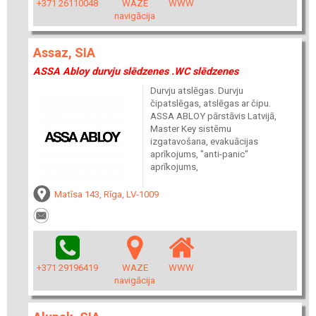
+371 26110048
WAZE
WWW
navigācija
Assaz, SIA
ASSA Abloy durvju slēdzenes .WC slēdzenes
Durvju atslēgas. Durvju
čipatslēgas, atslēgas ar čipu.
ASSA ABLOY pārstāvis Latvijā,
Master Key sistēmu
izgatavošana, evakuācijas
aprīkojums, "anti-panic"
aprīkojums,
Matīsa 143, Rīga, LV-1009
+371 29196419
WAZE
WWW
navigācija