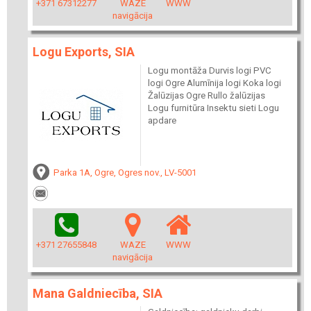
+371 67312277
WAZE
WWW
navigācija
Logu Exports, SIA
Logu montāža Durvis logi PVC
logi Ogre Alumīnija logi Koka logi
Žalūzijas Ogre Rullo žalūzijas
Logu furnitūra Insektu sieti Logu
apdare
Parka 1A, Ogre, Ogres nov., LV-5001
+371 27655848
WAZE
WWW
navigācija
Mana Galdniecība, SIA