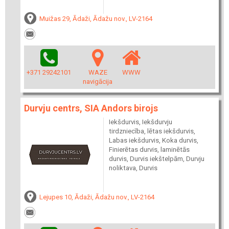
Muižas 29, Ādaži, Ādažu nov., LV-2164
+371 29242101
WAZE
WWW
navigācija
Durvju centrs, SIA Andors birojs
Iekšdurvis, Iekšdurvju
tirdzniecība, lētas iekšdurvis,
Labas iekšdurvis, Koka durvis,
Finierētas durvis, laminētās
durvis, Durvis iekštelpām, Durvju
noliktava, Durvis
Lejupes 10, Ādaži, Ādažu nov., LV-2164