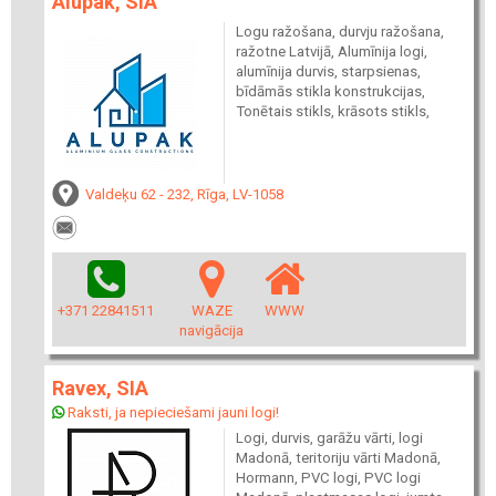
Alupak, SIA
Logu ražošana, durvju ražošana,
ražotne Latvijā, Alumīnija logi,
alumīnija durvis, starpsienas,
bīdāmās stikla konstrukcijas,
Tonētais stikls, krāsots stikls,
Valdeķu 62 - 232, Rīga, LV-1058
+371 22841511
WAZE
WWW
navigācija
Ravex, SIA
Raksti, ja nepieciešami jauni logi!
Logi, durvis, garāžu vārti, logi
Madonā, teritoriju vārti Madonā,
Hormann, PVC logi, PVC logi