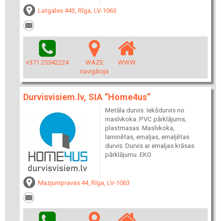
Latgales 443, Rīga, LV-1063
+371 25542224
WAZE
WWW
navigācija
Durvisvisiem.lv, SIA “Home4us”
Metāla durvis. Iekšdurvis no
masīvkoka. PVC pārklājums,
plastmasas. Masīvkoka,
laminētas, emaljas, emaljētas
durvis. Durvis ar emaljas krāsas
pārklājumu. EKO
Mazjumpravas 44, Rīga, LV-1063