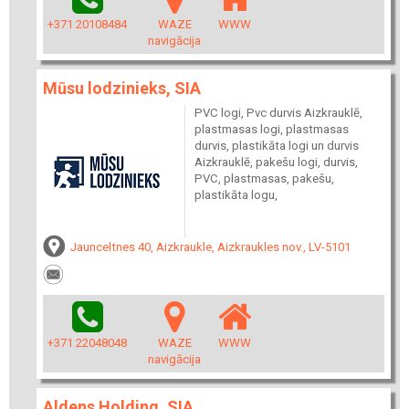
+371 20108484
WAZE
WWW
navigācija
Mūsu lodzinieks, SIA
PVC logi, Pvc durvis Aizkrauklē,
plastmasas logi, plastmasas
durvis, plastikāta logi un durvis
Aizkrauklē, pakešu logi, durvis,
PVC, plastmasas, pakešu,
plastikāta logu,
Jaunceltnes 40, Aizkraukle, Aizkraukles nov., LV-5101
+371 22048048
WAZE
WWW
navigācija
Aldens Holding, SIA