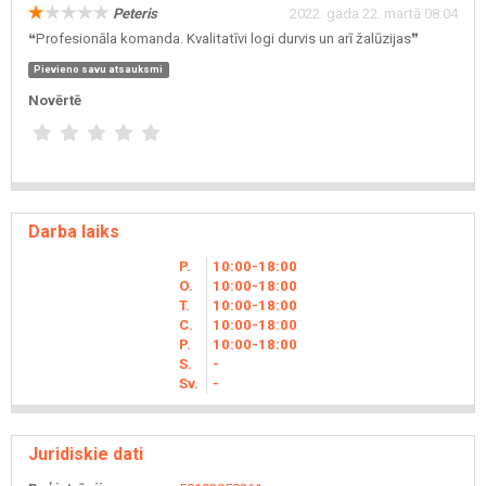
Peteris
2022. gada 22. martā 08:04
❝Profesionāla komanda. Kvalitatīvi logi durvis un arī žalūzijas❞
Pievieno savu atsauksmi
Novērtē
Darba laiks
P.
10
00
-18
00
O.
10
00
-18
00
T.
10
00
-18
00
C.
10
00
-18
00
P.
10
00
-18
00
S.
-
Sv.
-
Juridiskie dati