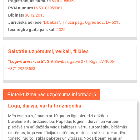
Reģistrācijas numurs
50103958361
PVN numurs
LV50103958361
Dibināts
30.12.2015
Juridiskā adrese
"Lībakas", Tīnūžu pag., Ogres nov., LV-5015
Iesniegtie gada pārskati
2025
Saistītie uzņēmumi, veikali, filiāles
"Logi-durvis-vārti", SIA
Brīvības gatve 271, Rīga, LV-1006
+371 29253553
Pieteikt izmaiņas uzņēmuma informācijā
Logu, durvju, vārtu tirdzniecība
Mēs esam uzņēmums ar 10 gadus ilgu pieredzi dažādu
būvelementu tirdzniecībā. Papildus logiem, durvīm un vārtiem
piedāvājam arī dažāda veida žalūzijas, vārtu automātiku, bīdāmās
sistēmas, logu ventilācijas sistēmas, restes un stiklu - dekoratīvo,
tonēto, rūdīto, stikla paketes un vitrāžas. Nodarbojamies arī ar