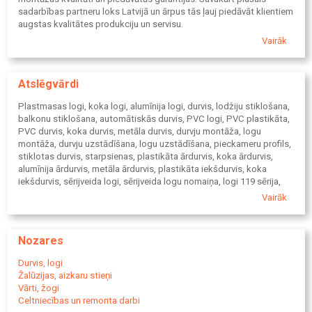
sadarbības partneru loks Latvijā un ārpus tās ļauj piedāvāt klientiem
augstas kvalitātes produkciju un servisu.
Vairāk
Atslēgvārdi
Plastmasas logi, koka logi, alumīnija logi, durvis, lodžiju stiklošana,
balkonu stiklošana, automātiskās durvis, PVC logi, PVC plastikāta,
PVC durvis, koka durvis, metāla durvis, durvju montāža, logu
montāža, durvju uzstādīšana, logu uzstādīšana, pieckameru profils,
stiklotas durvis, starpsienas, plastikāta ārdurvis, koka ārdurvis,
alumīnija ārdurvis, metāla ārdurvis, plastikāta iekšdurvis, koka
iekšdurvis, sērijveida logi, sērijveida logu nomaiņa, logi 119 sērija,
logi 602 sērija, logi 103 sērija, 119 sērija logi, 602 sērija logi, 103
Vairāk
sērija logi, logi, logi lietuviešu projekts, jaunā projekta logi, logi
Staļina projekts, logi Hruščova projekts, lietuviešu projekts logi,
jaunais projekts logi, lietuviešu vecā logi, Staļina projekts logi,
Nozares
Hruščova projekts logi, lietuviešu vecā projekta, aizsargžalūzijas,
aizsarg žalūzijas, iekšējās žalūzijas, vertikālās žalūzijas,
Durvis, logi
horizontālās žalūzijas, moskito sietiņi, moskītu sietiņi, kasešu rullo,
Žalūzijas, aizkaru stieņi
vienplaknes vārti, sekcijveida vārti, rullo vārti, teritorijas vārti,
Vārti, žogi
industriālie vārti, vienplaknes garāžas vārti, sekcijveida garāžas
Celtniecības un remonta darbi
vārti, rullo garāžas vārti, garāžas vārti, bīdāmās sistēmas, bīdāmās