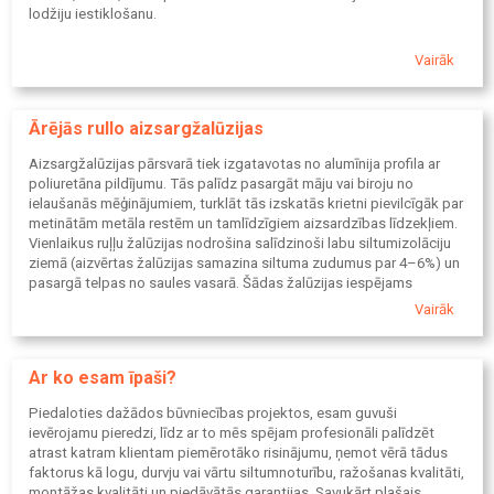
lodžiju iestiklošanu.
Vairāk
Ārējās rullo aizsargžalūzijas
Aizsargžalūzijas pārsvarā tiek izgatavotas no alumīnija profila ar
poliuretāna pildījumu. Tās palīdz pasargāt māju vai biroju no
ielaušanās mēģinājumiem, turklāt tās izskatās krietni pievilcīgāk par
metinātām metāla restēm un tamlīdzīgiem aizsardzības līdzekļiem.
Vienlaikus ruļļu žalūzijas nodrošina salīdzinoši labu siltumizolāciju
ziemā (aizvērtas žalūzijas samazina siltuma zudumus par 4–6%) un
pasargā telpas no saules vasarā. Šādas žalūzijas iespējams
uzstādīt ne tikai logiem, bet arī vitrīnām, durvīm, garāžu vārtiem vai
Vairāk
nojumēm, kā arī sadalīt telpas.
Ar ko esam īpaši?
Piedaloties dažādos būvniecības projektos, esam guvuši
ievērojamu pieredzi, līdz ar to mēs spējam profesionāli palīdzēt
atrast katram klientam piemērotāko risinājumu, ņemot vērā tādus
faktorus kā logu, durvju vai vārtu siltumnoturību, ražošanas kvalitāti,
montāžas kvalitāti un piedāvātās garantijas. Savukārt plašais