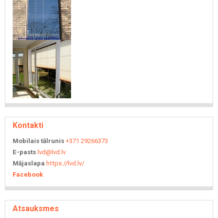
Kontakti
Mobilais tālrunis
+371 29266373
E-pasts
lvd@lvd.lv
Mājaslapa
https://lvd.lv/
Facebook
Atsauksmes