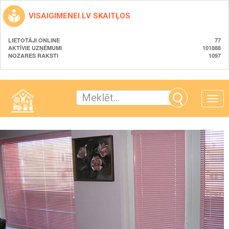
VISAIGIMENEI.LV SKAITĻOS
LIETOTĀJI ONLINE
77
AKTĪVIE UZŅĒMUMI
101888
NOZARES RAKSTI
1097
Toggle
naviga