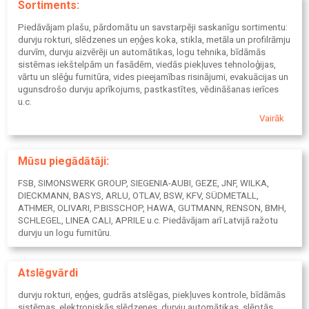
Sortiments:
aplūkojamiem produktu katalogiem un ērtu pasūtīšanas iespēju.
"SB UN PARTNERI" ir uzticams partneris gan profesionāļiem, gan
Piedāvājam plašu, pārdomātu un savstarpēji saskanīgu sortimentu:
privātiem klientiem, apvienojot pieredzi, kvalitāti un ērtu servisu
durvju rokturi, slēdzenes un eņģes koka, stikla, metāla un profilrāmju
vienuviet.
durvīm, durvju aizvērēji un automātikas, logu tehnika, bīdāmās
sistēmas iekštelpām un fasādēm, viedās piekļuves tehnoloģijas,
vārtu un slēģu furnitūra, vides pieejamības risinājumi, evakuācijas un
ugunsdrošo durvju aprīkojums, pastkastītes, vēdināšanas ierīces
u.c.
Mūsu piegādātāji ir Vācijas, Itālijas, Portugāles u.c. Eiropas valstu
Vairāk
vadošie furnitūras ražotāji, kuru produkcijas kvalitāte un uzticamība
ir atzīta visā nozarē. Galvenie kritēriji sortimenta izvēlē: ES un DIN
standartiem atbilstoša kvalitāte, tehnoloģiska saderība, stabila
Mūsu piegādātāji:
piegāde, serviss un garantijas, sortimenta dziļums, inovatīvi
risinājumi, kā arī stilu, krāsu un materiālu saderīgums. Vienotais
FSB, SIMONSWERK GROUP, SIEGENIA-AUBI, GEZE, JNF, WILKA,
arhitektoniskais koncepts: dizains, drošība, energoefektivitāte,
DIECKMANN, BASYS, ARLU, OTLAV, BSW, KFV, SÜDMETALL,
komforts, ilgtspējīgums.
ATHMER, OLIVARI, P.BISSCHOP, HAWA, GUTMANN, RENSON, BMH,
SCHLEGEL, LINEA CALI, APRILE u.c. Piedāvājam arī Latvijā ražotu
durvju un logu furnitūru.
Atslēgvārdi
durvju rokturi, eņģes, gudrās atslēgas, piekļuves kontrole, bīdāmās
sistēmas, elektroniskās slēdzenes, durvju automātikas, slēptās