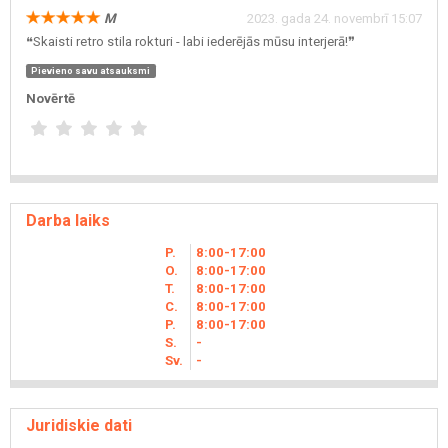
M
2023. gada 24. novembrī 15:07
❝Skaisti retro stila rokturi - labi iederējās mūsu interjerā!❞
Pievieno savu atsauksmi
Novērtē
Darba laiks
P.
8
00
-17
00
O.
8
00
-17
00
T.
8
00
-17
00
C.
8
00
-17
00
P.
8
00
-17
00
S.
-
Sv.
-
Juridiskie dati