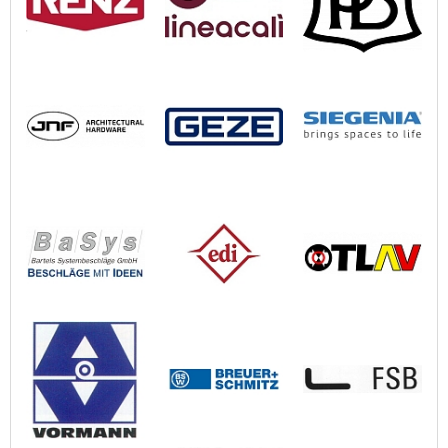
NEMEF, OTLAV, OLDA INNOVATION, OLIVARI, OGRO, DENI,
OGRO+DENI, PAULAT, PAULI + SOHN, P.BISSHOP, POLLMANN,
PRIMO, REHAU, REGUITTI, RENSON, RENZ, ROB, SAG, SCHLEGEL,
SIMONSWERK, SIEGENIA, SIEGENIA-AUBI, SECUKEY, SSF, STORK,
STRENGER, SUEDMETALL, SUDMETALL, SÜDMETALL,
TUMMERSCHEIDT, VERUM, VORMANN, WILKA, WOELM, YALE