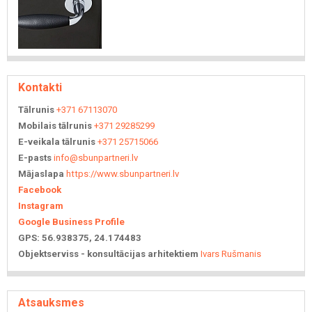
Kontakti
Tālrunis
+371 67113070
Mobilais tālrunis
+371 29285299
E-veikala tālrunis
+371 25715066
E-pasts
info@sbunpartneri.lv
Mājaslapa
https://www.sbunpartneri.lv
Facebook
Instagram
Google Business Profile
GPS: 56.938375, 24.174483
Objektserviss - konsultācijas arhitektiem
Ivars Rušmanis
Atsauksmes