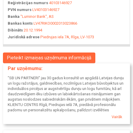
Reģistrācijas numurs
40103146927
PVN numurs
LV40103146927
Banka
"Luminor Bank", AS
Bankas konts
LV47RIKO0002013023866
Dibināts
20.12.1994
Juridiskā adrese
Piedrujas iela 7A, Rīga, LV-1073
Pieteikt izmaiņas uzņēmuma informācijā
Par uzņēmumu:
"SB UN PARTNERI" jau 30 gadus konsultē un apgādā Latvijas durvju
un logu ražotājus, galdniecības, nozīmīgus Latvijas būvobjektus un
individuālos pircējus ar augstvērtīgu durvju un logu furnitūru, kā arī
daudzveidīgiem ēku izbūves un labiekārtošanas risinājumiem gan
augstas noslodzes sabiedriskām ēkām, gan privātiem mājokļiem.
KLIENTU CENTRS Rīgā, Piedrujas ielā 7A, piedāvā profesionālu
padomu un personalizētu apkalpošanu, palīdzot izvēlēties
piemērotākos produktus un risinājumus katram projektam, ievērojot
Vairāk
katra klienta individuālās vēlmes, tehniskos nosacījumus un gaumi.
Savukārt e-veikals sbunpartneri.lv nodrošina ātru piekļuvi plašam
produktu klāstam ar detalizētu tehnisko informāciju, elektroniski