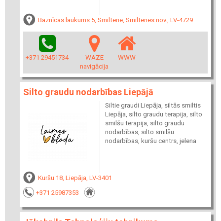
Baznīcas laukums 5, Smiltene, Smiltenes nov., LV-4729
+371 29451734
WAZE
WWW
navigācija
Silto graudu nodarbības Liepājā
Siltie graudi Liepāja, siltās smiltis
Liepāja, silto graudu terapija, silto
smilšu terapija, silto graudu
nodarbības, silto smilšu
nodarbības, kuršu centrs, jelena
Kuršu 18, Liepāja, LV-3401
+371 25987353