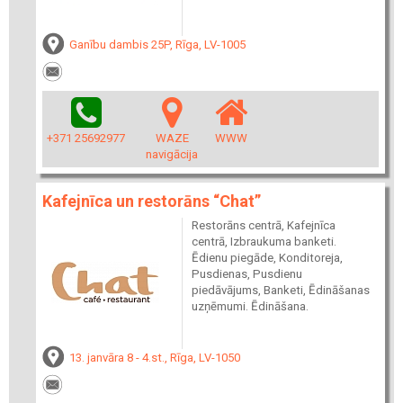
Ganību dambis 25P, Rīga, LV-1005
+371 25692977
WAZE
WWW
navigācija
Kafejnīca un restorāns “Chat”
Restorāns centrā, Kafejnīca
centrā, Izbraukuma banketi.
Ēdienu piegāde, Konditoreja,
Pusdienas, Pusdienu
piedāvājums, Banketi, Ēdināšanas
uzņēmumi. Ēdināšana.
13. janvāra 8 - 4.st., Rīga, LV-1050