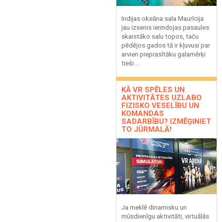
Indijas okeāna sala Maurīcija
jau izsenis ierindojas pasaules
skaistāko salu topos, taču
pēdējos gados tā ir kļuvusi par
arvien pieprasītāku galamērķi
tieši ...
KĀ VR SPĒLES UN
AKTIVITĀTES UZLABO
FIZISKO VESELĪBU UN
KOMANDAS
SADARBĪBU? IZMĒĢINIET
TO JŪRMALĀ!
Ja meklē dinamisku un
mūsdienīgu aktivitāti, virtuālās