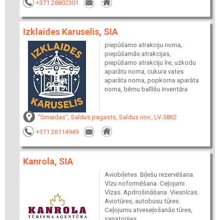
+371 28802301
Izklaides Karuselis, SIA
piepūšamo atrakciju noma,
piepūšamās atrakcijas,
piepūšamo atrakciju īre, uzkodu
aparātu noma, cukura vates
aparāta noma, popkorna aparāta
noma, bērnu ballīšu inventāra
"Smaidas", Saldus pagasts, Saldus nov., LV-3862
+371 26114949
Kanrola, SIA
Aviobiļetes. Biļešu rezervēšana.
Vīzu noformēšana. Ceļojumi.
Vīzas. Apdrošināšana. Viesnīcas.
Aviotūres, autobusu tūres.
Ceļojumu atveseļošanās tūres,
sanatorijas,