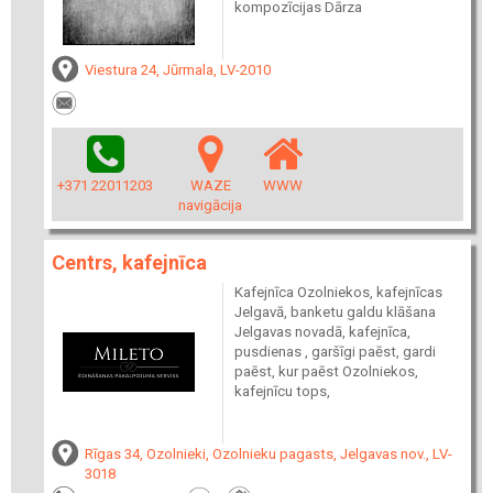
kompozīcijas Dārza
Viestura 24, Jūrmala, LV-2010
+371 22011203
WAZE
WWW
navigācija
Centrs, kafejnīca
Kafejnīca Ozolniekos, kafejnīcas
Jelgavā, banketu galdu klāšana
Jelgavas novadā, kafejnīca,
pusdienas , garšīgi paēst, gardi
paēst, kur paēst Ozolniekos,
kafejnīcu tops,
Rīgas 34, Ozolnieki, Ozolnieku pagasts, Jelgavas nov., LV-
3018