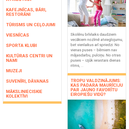
KAFEJNĪCAS, BĀRI,
RESTORĀNI
TŪRISMS UN CEĻOJUMI
Skolēnu brīvlaiks daudziem
VIESNĪCAS
vecākiem nozīmē atvieglojumu,
bet vienlaikus arī spriedzi. No
SPORTA KLUBI
vienas puses – bērniem nav
mājasdarbu, pulciņu. No otras
KULTŪRAS CENTRI UN
NAMI
puses – izjūk ierastais dienas
ritms, ...
MUZEJI
TROPU VALDZINĀJUMS:
SUVENĪRI, DĀVANAS
KAS PADARA MAURĪCIJU
PAR JAUNO FAVORĪTU
MĀKSLINIECISKIE
EIROPIEŠU VIDŪ?
KOLEKTĪVI