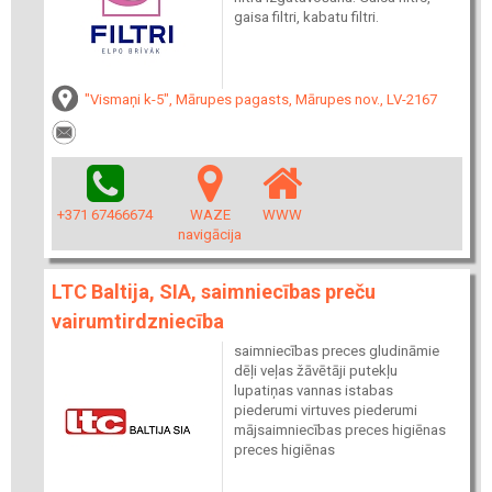
gaisa filtri, kabatu filtri.
"Vismaņi k-5", Mārupes pagasts, Mārupes nov., LV-2167
+371 67466674
WAZE
WWW
navigācija
LTC Baltija, SIA, saimniecības preču
vairumtirdzniecība
saimniecības preces gludināmie
dēļi veļas žāvētāji putekļu
lupatiņas vannas istabas
piederumi virtuves piederumi
mājsaimniecības preces higiēnas
preces higiēnas