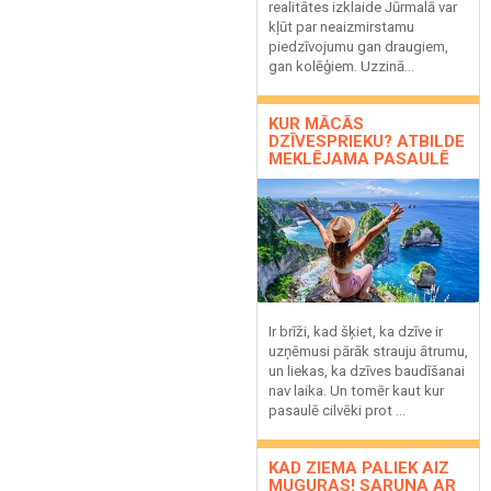
realitātes izklaide
Jūrmalā
var
kļūt par neaizmirstamu
piedzīvojumu gan draugiem,
gan kolēģiem. Uzzinā...
KUR MĀCĀS
DZĪVESPRIEKU? ATBILDE
MEKLĒJAMA PASAULĒ
Ir brīži, kad šķiet, ka dzīve ir
uzņēmusi pārāk strauju ātrumu,
un liekas, ka dzīves baudīšanai
nav laika. Un tomēr kaut kur
pasaulē cilvēki prot ...
KAD ZIEMA PALIEK AIZ
MUGURAS! SARUNA AR