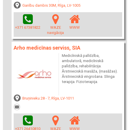
Ganību dambis 30M, Rīga, LV-1005
+371 67381822
WAZE
WWW
navigācija
Arho medicīnas serviss, SIA
Medicīniskā palīdzība,
ambulatorā, medicīniskā
palīdzība, rehabilitācija.
Ārstnieciskā masāža, (masāžas).
Ārstnieciskā vingrošana. Slinga
terapija. Fizioterapija.
Bruņinieku 28 - 7, Rīga, LV-1011
+371 26410810
WAZE
WWW