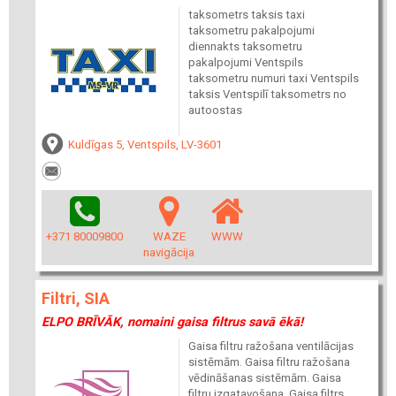
taksometrs taksis taxi
taksometru pakalpojumi
diennakts taksometru
pakalpojumi Ventspils
taksometru numuri taxi Ventspils
taksis Ventspilī taksometrs no
autoostas
Kuldīgas 5, Ventspils, LV-3601
+371 80009800
WAZE
WWW
navigācija
Filtri, SIA
ELPO BRĪVĀK, nomaini gaisa filtrus savā ēkā!
Gaisa filtru ražošana ventilācijas
sistēmām. Gaisa filtru ražošana
vēdināšanas sistēmām. Gaisa
filtru izgatavošana. Gaisa filtrs,