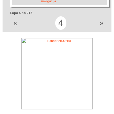
navigācija
Lapa 4 no 215
«
4
»