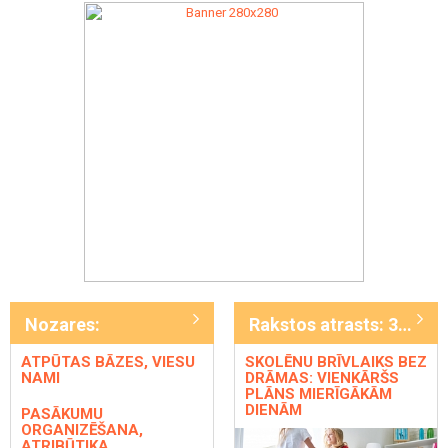
Nozares:
Rakstos atrasts: 346
ATPŪTAS BĀZES, VIESU
SKOLĒNU BRĪVLAIKS BEZ
NAMI
DRĀMAS: VIENKĀRŠS
PLĀNS MIERĪGĀKĀM
DIENĀM
PASĀKUMU
ORGANIZĒŠANA,
ATRIBŪTIKA