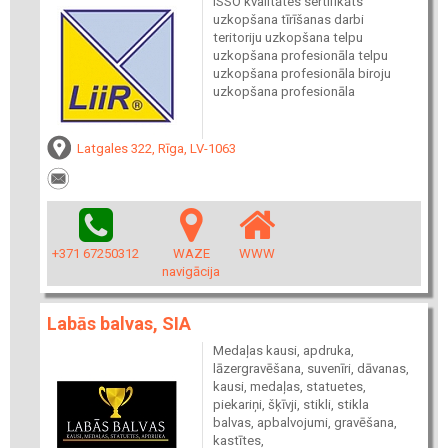
ISSO kvalitātes sertifikāts
uzkopšana tīrīšanas darbi
teritoriju uzkopšana telpu
uzkopšana profesionāla telpu
uzkopšana profesionāla biroju
uzkopšana profesionāla
Latgales 322, Rīga, LV-1063
+371 67250312
WAZE
WWW
navigācija
Labās balvas, SIA
Medaļas kausi, apdruka,
lāzergravēšana, suvenīri, dāvanas,
kausi, medaļas, statuetes,
piekariņi, šķīvji, stikli, stikla
balvas, apbalvojumi, gravēšana,
kastītes,