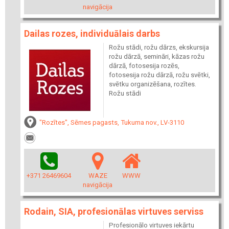
navigācija
Dailas rozes, individuālais darbs
Rožu stādi, rožu dārzs, ekskursija
rožu dārzā, semināri, kāzas rožu
dārzā, fotosesija rozēs,
fotosesija rožu dārzā, rožu svētki,
svētku organizēšana, rozītes.
Rožu stādi
"Rozītes", Sēmes pagasts, Tukuma nov., LV-3110
+371 26469604
WAZE
WWW
navigācija
Rodain, SIA, profesionālas virtuves serviss
Profesionālo virtuves iekārtu