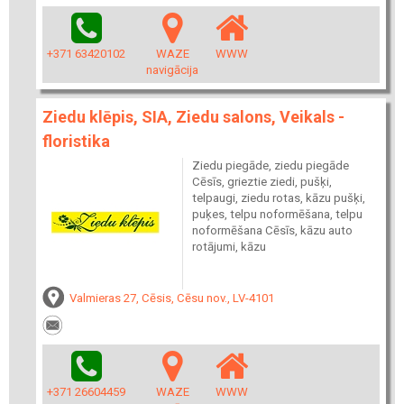
+371 63420102
WAZE
WWW
navigācija
Ziedu klēpis, SIA, Ziedu salons, Veikals -
floristika
Ziedu piegāde, ziedu piegāde
Cēsīs, grieztie ziedi, pušķi,
telpaugi, ziedu rotas, kāzu pušķi,
puķes, telpu noformēšana, telpu
noformēšana Cēsīs, kāzu auto
rotājumi, kāzu
Valmieras 27, Cēsis, Cēsu nov., LV-4101
+371 26604459
WAZE
WWW