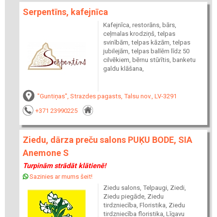
Serpentīns, kafejnīca
Kafejnīca, restorāns, bārs,
ceļmalas krodziņš, telpas
svinībām, telpas kāzām, telpas
jubilejām, telpas ballēm līdz 50
cilvēkiem, bērnu stūrītis, banketu
galdu klāšana,
"Guntiņas", Strazdes pagasts, Talsu nov., LV-3291
+371 23990225
Ziedu, dārza preču salons PUĶU BODE, SIA
Anemone S
Turpinām strādāt klātienē!
Sazinies ar mums šeit!
Ziedu salons, Telpaugi, Ziedi,
Ziedu piegāde, Ziedu
tirdzniecība, Floristika, Ziedu
tirdzniecība floristika, Līgavu