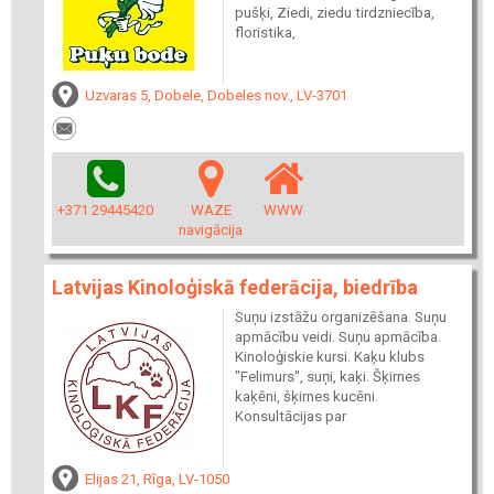
pušķi, Ziedi, ziedu tirdzniecība,
floristika,
Uzvaras 5, Dobele, Dobeles nov., LV-3701
+371 29445420
WAZE
WWW
navigācija
Latvijas Kinoloģiskā federācija, biedrība
Suņu izstāžu organizēšana. Suņu
apmācību veidi. Suņu apmācība.
Kinoloģiskie kursi. Kaķu klubs
"Felimurs", suņi, kaķi. Šķirnes
kaķēni, šķirnes kucēni.
Konsultācijas par
Elijas 21, Rīga, LV-1050