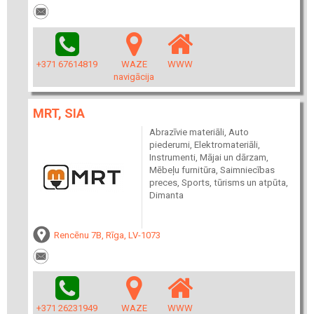
+371 67614819
WAZE
WWW
navigācija
MRT, SIA
Abrazīvie materiāli, Auto
piederumi, Elektromateriāli,
Instrumenti, Mājai un dārzam,
Mēbeļu furnitūra, Saimniecības
preces, Sports, tūrisms un atpūta,
Dimanta
Rencēnu 7B, Rīga, LV-1073
+371 26231949
WAZE
WWW