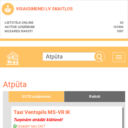
VISAIGIMENEI.LV SKAITĻOS
LIETOTĀJI ONLINE
63
AKTĪVIE UZŅĒMUMI
101904
NOZARES RAKSTI
1097
Toggle
naviga
Atpūta
5370 uzņēmumi
Raksti
Taxi Ventspils MS-VR IK
Turpinām strādāt klātienē!
Izsaukt taxi 24/7