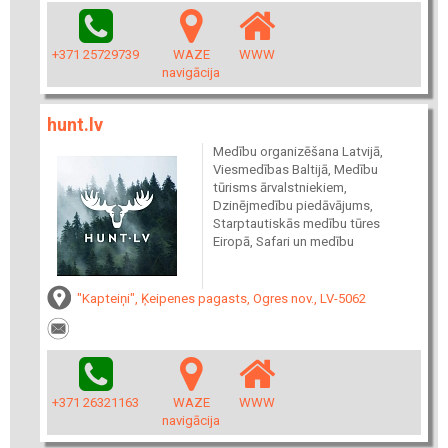
+371 25729739
WAZE
WWW
navigācija
hunt.lv
Medību organizēšana Latvijā,
Viesmedības Baltijā, Medību
tūrisms ārvalstniekiem,
Dzinējmedību piedāvājums,
Starptautiskās medību tūres
Eiropā, Safari un medību
"Kapteiņi", Ķeipenes pagasts, Ogres nov., LV-5062
+371 26321163
WAZE
WWW
navigācija