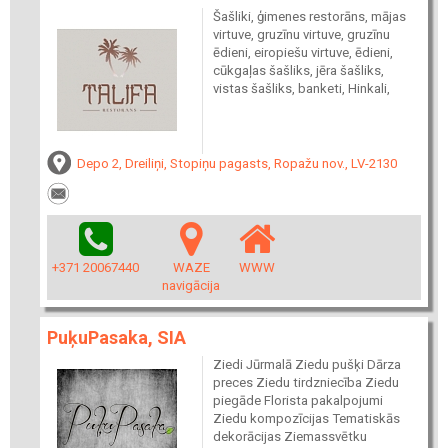
Šašliki, ģimenes restorāns, mājas
virtuve, gruzīnu virtuve, gruzīnu
ēdieni, eiropiešu virtuve, ēdieni,
cūkgaļas šašliks, jēra šašliks,
vistas šašliks, banketi, Hinkali,
Depo 2, Dreiliņi, Stopiņu pagasts, Ropažu nov., LV-2130
+371 20067440
WAZE
WWW
navigācija
PuķuPasaka, SIA
Ziedi Jūrmalā Ziedu pušķi Dārza
preces Ziedu tirdzniecība Ziedu
piegāde Florista pakalpojumi
Ziedu kompozīcijas Tematiskās
dekorācijas Ziemassvētku