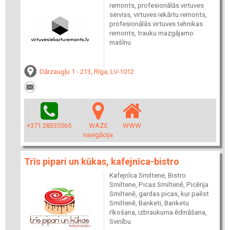
remonts, profesionālās virtuves
serviss, virtuves iekārtu remonts,
profesionālās virtuves tehnikas
remonts, trauku mazgājamo
mašīnu
Dārzaugļu 1 - 213, Rīga, LV-1012
+371 28335565
WAZE
WWW
navigācija
Trīs pipari un kūkas, kafejnīca-bistro
Kafejnīca Smiltene, Bistro
Smiltene, Picas Smiltenē, Picērija
Smiltenē, gardas picas, kur paēst
Smiltenē, Banketi, Banketu
rīkošana, izbraukuma ēdināšana,
Svinību