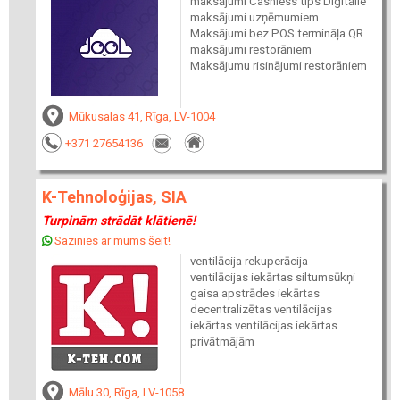
maksājumi Cashless tips Digitālie
maksājumi uzņēmumiem
Maksājumi bez POS termināļa QR
maksājumi restorāniem
Maksājumu risinājumi restorāniem
Mūkusalas 41, Rīga, LV-1004
+371 27654136
K-Tehnoloģijas, SIA
Turpinām strādāt klātienē!
Sazinies ar mums šeit!
ventilācija rekuperācija
ventilācijas iekārtas siltumsūkņi
gaisa apstrādes iekārtas
decentralizētas ventilācijas
iekārtas ventilācijas iekārtas
privātmājām
Mālu 30, Rīga, LV-1058