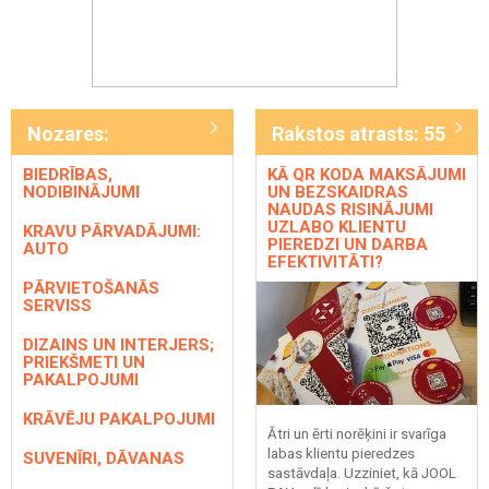
Nozares:
Rakstos atrasts: 55
BIEDRĪBAS,
KĀ QR KODA MAKSĀJUMI
NODIBINĀJUMI
UN BEZSKAIDRAS
NAUDAS RISINĀJUMI
UZLABO KLIENTU
KRAVU PĀRVADĀJUMI:
PIEREDZI UN DARBA
AUTO
EFEKTIVITĀTI?
PĀRVIETOŠANĀS
SERVISS
DIZAINS UN INTERJERS;
PRIEKŠMETI UN
PAKALPOJUMI
KRĀVĒJU PAKALPOJUMI
Ātri un ērti norēķini ir svarīga
labas klientu pieredzes
SUVENĪRI, DĀVANAS
sastāvdaļa. Uzziniet, kā JOOL