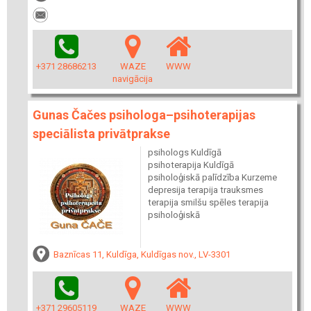
+371 28686213
WAZE
WWW
navigācija
Gunas Čačes psihologa–psihoterapijas
speciālista privātprakse
psihologs Kuldīgā
psihoterapija Kuldīgā
psiholoģiskā palīdzība Kurzeme
depresija terapija trauksmes
terapija smilšu spēles terapija
psiholoģiskā
Baznīcas 11, Kuldīga, Kuldīgas nov., LV-3301
+371 29605119
WAZE
WWW