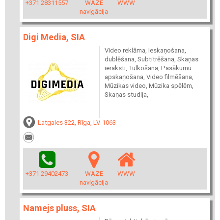
+371 28311557
WAZE
WWW
navigācija
Digi Media, SIA
Video reklāma, Ieskaņošana,
dublēšana, Subtitrēšana, Skaņas
ieraksti, Tulkošana, Pasākumu
apskaņošana, Video filmēšana,
Mūzikas video, Mūzika spēlēm,
Skaņas studija,
Latgales 322, Rīga, LV-1063
+371 29402473
WAZE
WWW
navigācija
Namejs pluss, SIA