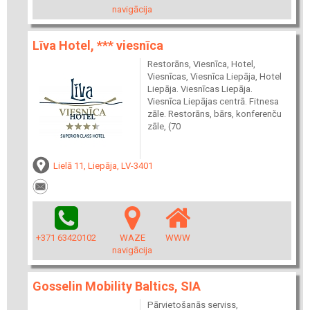
navigācija
Līva Hotel, *** viesnīca
Restorāns, Viesnīca, Hotel,
Viesnīcas, Viesnīca Liepāja, Hotel
Liepāja. Viesnīcas Liepāja.
Viesnīca Liepājas centrā. Fitnesa
zāle. Restorāns, bārs, konferenču
zāle, (70
Lielā 11, Liepāja, LV-3401
+371 63420102
WAZE
WWW
navigācija
Gosselin Mobility Baltics, SIA
Pārvietošanās serviss,