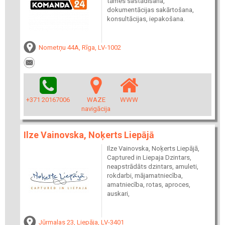
tāmes sastādīšana,
dokumentācijas sakārtošana,
konsultācijas, iepakošana.
Nometņu 44A, Rīga, LV-1002
+371 20167006
WAZE
WWW
navigācija
Ilze Vainovska, Noķerts Liepājā
Ilze Vainovska, Noķerts Liepājā,
Captured in Liepaja Dzintars,
neapstrādāts dzintars, amuleti,
rokdarbi, mājamatniecība,
amatniecība, rotas, aproces,
auskari,
Jūrmalas 23, Liepāja, LV-3401