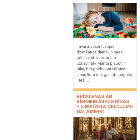
Tavai atvasei tuvojas
dzimšanas diena un neesi
pārliecināts, ko viņam
uzdāvināt? Mantu plaukti ir
pilni, bet prieks par vēl vienu
jaunu lietu diezgan ātri pagaist.
Tieši ...
BRĪVDIENAS AR
BĒRNIEM ĀRPUS RĪGAS
– 5 BUDŽETA CEĻOJUMU
GALAMĒRĶI