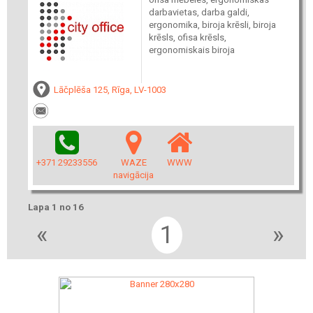
darbavietas, darba galdi,
ergonomika, biroja krēsli, biroja
krēsls, ofisa krēsls,
ergonomiskais biroja
Lāčplēša 125, Rīga, LV-1003
+371 29233556
WAZE
WWW
navigācija
Lapa 1 no 16
«
1
»