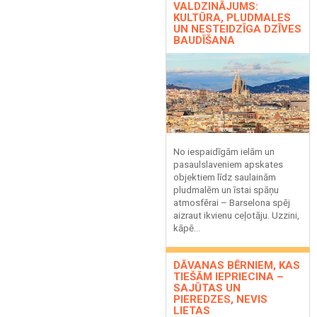
VALDZINĀJUMS:
KULTŪRA, PLUDMALES
UN NESTEIDZĪGA DZĪVES
BAUDĪŠANA
No iespaidīgām ielām un
pasaulslaveniem apskates
objektiem līdz saulainām
pludmalēm un īstai spāņu
atmosfērai – Barselona spēj
aizraut ikvienu ceļotāju. Uzzini,
kāpē...
DĀVANAS BĒRNIEM, KAS
TIEŠĀM IEPRIECINA –
SAJŪTAS UN
PIEREDZES, NEVIS
LIETAS