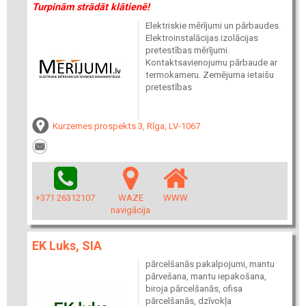
Turpinām strādāt klātienē!
Elektriskie mērījumi un pārbaudes.
Elektroinstalācijas izolācijas
pretestības mērījumi.
Kontaktsavienojumu pārbaude ar
termokameru. Zemējuma ietaišu
pretestības
Kurzemes prospekts 3, Rīga, LV-1067
+371 26312107
WAZE
WWW
navigācija
EK Luks, SIA
pārcelšanās pakalpojumi, mantu
pārvešana, mantu iepakošana,
biroja pārcelšanās, ofisa
pārcelšanās, dzīvokļa