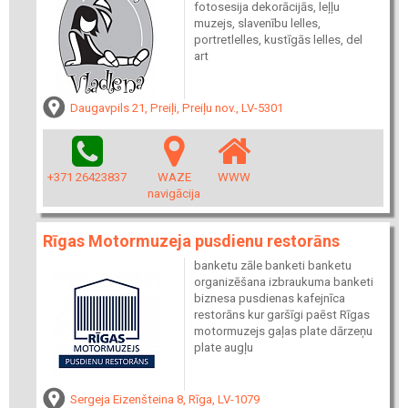
fotosesija dekorācijās, leļļu
muzejs, slavenību lelles,
portretlelles, kustīgās lelles, del
art
Daugavpils 21, Preiļi, Preiļu nov., LV-5301
+371 26423837
WAZE
WWW
navigācija
Rīgas Motormuzeja pusdienu restorāns
banketu zāle banketi banketu
organizēšana izbraukuma banketi
biznesa pusdienas kafejnīca
restorāns kur garšīgi paēst Rīgas
motormuzejs gaļas plate dārzeņu
plate augļu
Sergeja Eizenšteina 8, Rīga, LV-1079