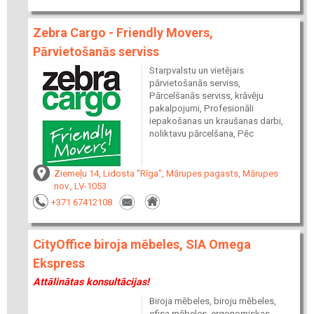
Zebra Cargo - Friendly Movers,
Pārvietošanās serviss
Starpvalstu un vietējais
pārvietošanās serviss,
Pārcelšanās serviss, krāvēju
pakalpojumi, Profesionāli
iepakošanas un kraušanas darbi,
noliktavu pārcelšana, Pēc
Ziemeļu 14, Lidosta "Rīga", Mārupes pagasts, Mārupes
nov., LV-1053
+371 67412108
CityOffice biroja mēbeles, SIA Omega
Ekspress
Attālinātas konsultācijas!
Biroja mēbeles, biroju mēbeles,
ofisa mēbeles, ergonomiskas