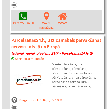
+371 26559958
WAZE
WWW
navigācija
Pārcelšanās24.lv, Uzticamākais pārvākšanās
serviss Latvijā un Eiropā
Izdevīgi, rūpīgi, pieejami 24/7 - Pārcelšanās24.lv 🤝
Sazinies ar mums šeit!
Mantu pārvešana, mantu
pārvietošana, pārvešana,
pārvietošanās serviss, biroja
pārvietošana, ofisa pārcelšana,
pārcelšanās serviss, biroju
pārvešana, ofisu pārvešana,
Margrietas 7 k-3, Rīga, LV-1083