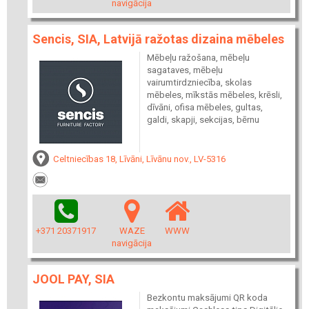
navigācija
Sencis, SIA, Latvijā ražotas dizaina mēbeles
Mēbeļu ražošana, mēbeļu
sagataves, mēbeļu
vairumtirdzniecība, skolas
mēbeles, mīkstās mēbeles, krēsli,
dīvāni, ofisa mēbeles, gultas,
galdi, skapji, sekcijas, bērnu
Celtniecības 18, Līvāni, Līvānu nov., LV-5316
+371 20371917
WAZE
WWW
navigācija
JOOL PAY, SIA
Bezkontu maksājumi QR koda