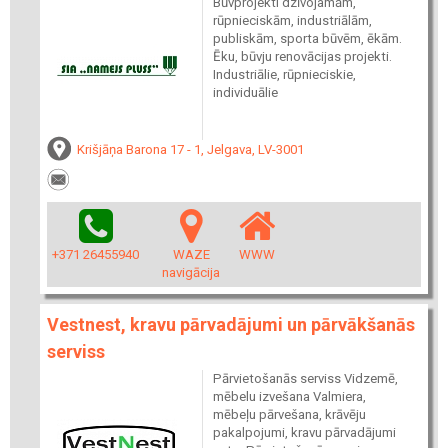
Būvprojekti dzīvojamām,
rūpnieciskām, industriālām,
publiskām, sporta būvēm, ēkām.
Ēku, būvju renovācijas projekti.
Industriālie, rūpnieciskie,
individuālie
Krišjāņa Barona 17 - 1, Jelgava, LV-3001
+371 26455940
WAZE
WWW
navigācija
Vestnest, kravu pārvadājumi un pārvākšanās
serviss
Pārvietošanās serviss Vidzemē,
mēbelu izvešana Valmiera,
mēbeļu pārvešana, krāvēju
pakalpojumi, kravu pārvadājumi