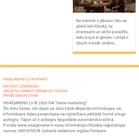
Ne vienmēr ir jābrauc tālu vai
jātērē lieli līdzekļi, lai
interesanti un aktīvi pavadītu
laiku kopā ar ģimeni. Latvijā ir
daudz mazāk zināmu ...
VISAIGIMENEI.LV KONTAKTI
PIETEIKT UZŅĒMUMU
SĪKDATŅU IZMANTOŠANAS NOTEIKUMI
PRIVĀTUMA POLITIKA
VISAIĢIMENEI.LV © 2026 SIA "heise marketing".
Šīs datu bāzes, tās daļas vai datu bāzē iekļautās informācijas, vai
informācijas daļas pavairošana vai izplatīšana jebkādā formā stingri
aizliegta. Tāpat arī ir aizliegta lejupielāde automātiskā režīmā.
Portāla www.visaigimenei.lv masu informācijas līdzekļa reģistrācijas
numurs: 0007470578. Galvenā redaktore: Ingūna Pempere.