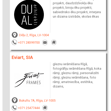
projekti, daudzdzīvokļu ēku
projekti, biroju ēku projekti,
sabiedrisko ēku projekti, interjera
un dizaina izstrāde, skolas ēkas
Dēļu 2, Rīga, LV-1004
+371 28399700
Eviart, SIA
gleznu ierāmēšana Rīgā,
fotogrāfiju ierāmēšana Rīgā, koka
rāmji, gleznu rāmji, personalizēti
rāmji, gleznu ierāmēšana, foto
rāmji, amatniecība, estētika,
dizains,
Bukultu 7A, Rīga, LV-1005
+371 25477444