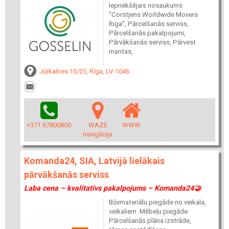
Iepriekšējais nosaukums
"Corstjens Worldwide Movers
Riga", Pārcelšanās serviss,
Pārcelšanās pakalpojumi,
Pārvākšanās serviss, Pārvest
mantas,
Jūrkalnes 15/25, Rīga, LV-1046
+371 67800800
WAZE
WWW
navigācija
Komanda24, SIA, Latvijā lielākais
pārvākšanās serviss
Laba cena – kvalitatīvs pakalpojums – Komanda24🤝
Būvmateriālu piegāde no veikala,
veikaliem. Mēbeļu piegāde.
Pārcelšanās plāna izstrāde,