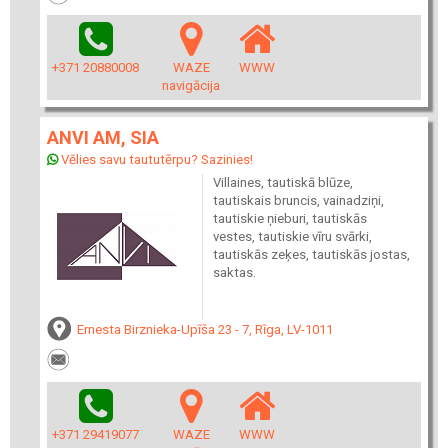
+371 20880008
WAZE
WWW
navigācija
ANVI AM, SIA
Vēlies savu taututērpu? Sazinies!
Villaines, tautiskā blūze,
tautiskais bruncis, vainadziņi,
tautiskie ņieburi, tautiskās
vestes, tautiskie vīru svārki,
tautiskās zeķes, tautiskās jostas,
saktas.
Ernesta Birznieka-Upīša 23 - 7, Rīga, LV-1011
+371 29419077
WAZE
WWW