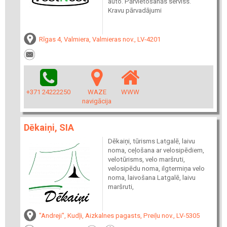
auto. Pārvietošanās serviss.
Kravu pārvadājumi
Rīgas 4, Valmiera, Valmieras nov., LV-4201
+371 24222250
WAZE
WWW
navigācija
Dēkaiņi, SIA
Dēkaiņi, tūrisms Latgalē, laivu
noma, ceļošana ar velosipēdiem,
velotūrisms, velo maršruti,
velosipēdu noma, ilgtermiņa velo
noma, laivošana Latgalē, laivu
maršruti,
"Andreji", Kudļi, Aizkalnes pagasts, Preiļu nov., LV-5305