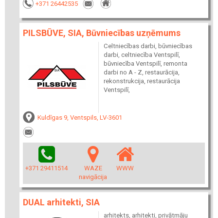
+371 26442535
PILSBŪVE, SIA, Būvniecības uzņēmums
Celtniecības darbi, būvniecības
darbi, celtniecība Ventspilī,
būvniecība Ventspilī, remonta
darbi no A - Z, restaurācija,
rekonstrukcija, restaurācija
Ventspilī,
Kuldīgas 9, Ventspils, LV-3601
+371 29411514
WAZE
WWW
navigācija
DUAL arhitekti, SIA
arhitekts, arhitekti, privātmāju