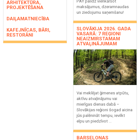
PAY palīdz vienkāršot
ARHITEKTŪRA,
maksājumus, dzeramnaudas
PROJEKTĒŠANA
un ziedojumu saņemšanu!
DAIĻAMATNIECĪBA
SLOVĀKIJA 2026. GADA
KAFEJNĪCAS, BĀRI,
VASARĀ: 7 REĢIONI
RESTORĀNI
NEAIZMIRSTAMAM
ATVAĻINĀJUMAM
Vai meklējat ģimenes atpūtu,
aktīvu atvaļinājumu vai
mierīgas dienas dabā –
Slovākijas reģioni šogad aicina
jūs palēnināt tempu, ievilkt
elpu un piedzīvot ...
BARSELONAS