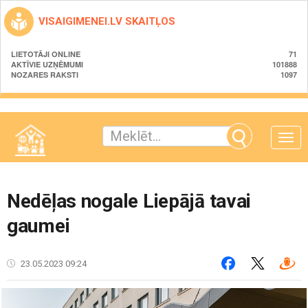
VISAIGIMENEI.LV SKAITĻOS
LIETOTĀJI ONLINE
71
AKTĪVIE UZŅĒMUMI
101888
NOZARES RAKSTI
1097
Toggle
naviga
Nedēļas nogale Liepājā tavai
gaumei
23.05.2023 09:24