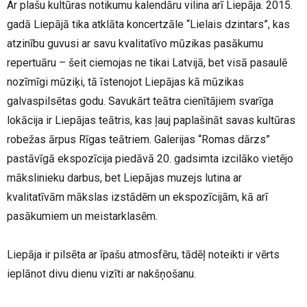
Ar plašu kultūras notikumu kalendāru vilina arī Liepāja. 2015.
gadā Liepājā tika atklāta koncertzāle “Lielais dzintars”, kas
atzinību guvusi ar savu kvalitatīvo mūzikas pasākumu
repertuāru – šeit ciemojas ne tikai Latvijā, bet visā pasaulē
nozīmīgi mūziķi, tā īstenojot Liepājas kā mūzikas
galvaspilsētas godu. Savukārt teātra cienītājiem svarīga
lokācija ir Liepājas teātris, kas ļauj paplašināt savas kultūras
robežas ārpus Rīgas teātriem. Galerijas “Romas dārzs”
pastāvīgā ekspozīcija piedāvā 20. gadsimta izcilāko vietējo
mākslinieku darbus, bet Liepājas muzejs lutina ar
kvalitatīvām mākslas izstādēm un ekspozīcijām, kā arī
pasākumiem un meistarklasēm.
Liepāja ir pilsēta ar īpašu atmosfēru, tādēļ noteikti ir vērts
ieplānot divu dienu vizīti ar nakšņošanu.