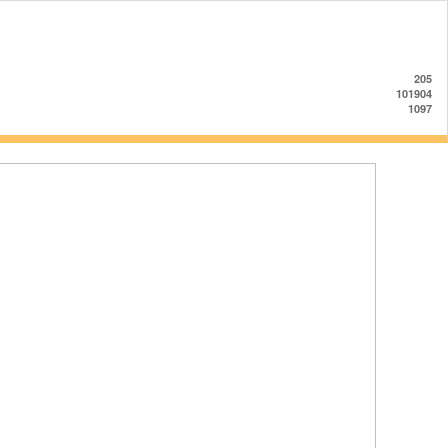
205
101904
1097