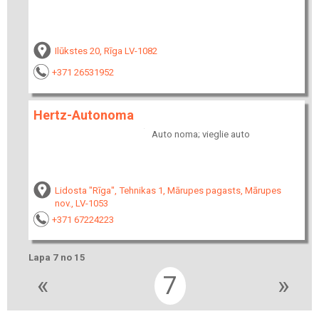
Ilūkstes 20, Rīga LV-1082
+371 26531952
Hertz-Autonoma
Auto noma; vieglie auto
Lidosta "Rīga", Tehnikas 1, Mārupes pagasts, Mārupes
nov., LV-1053
+371 67224223
Lapa 7 no 15
«
7
»