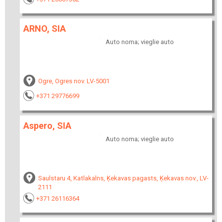
ARNO, SIA
Auto noma; vieglie auto
Ogre, Ogres nov. LV-5001
+371 29776699
Aspero, SIA
Auto noma; vieglie auto
Saulstaru 4, Katlakalns, Ķekavas pagasts, Ķekavas nov., LV-
2111
+371 26116364