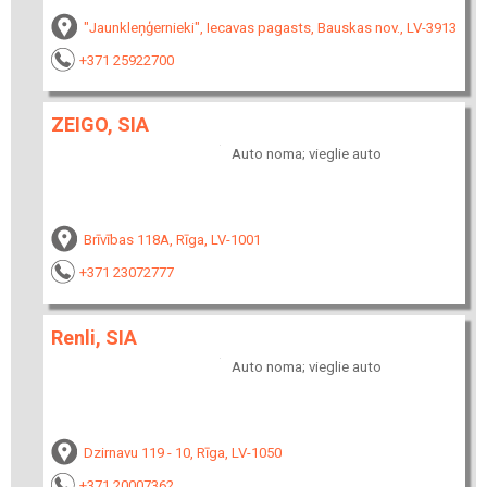
"Jaunkleņģernieki", Iecavas pagasts, Bauskas nov., LV-3913
+371 25922700
ZEIGO, SIA
Auto noma; vieglie auto
Brīvības 118A, Rīga, LV-1001
+371 23072777
Renli, SIA
Auto noma; vieglie auto
Dzirnavu 119 - 10, Rīga, LV-1050
+371 20007362