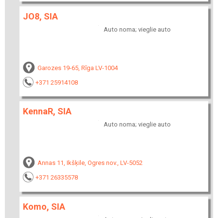
JO8, SIA
Auto noma; vieglie auto
Garozes 19-65, Rīga LV-1004
+371 25914108
KennaR, SIA
Auto noma; vieglie auto
Annas 11, Ikšķile, Ogres nov., LV-5052
+371 26335578
Komo, SIA