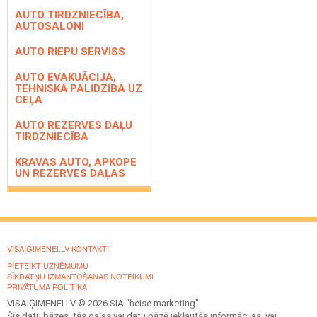
AUTO TIRDZNIECĪBA,
AUTOSALONI
AUTO RIEPU SERVISS
AUTO EVAKUĀCIJA,
TEHNISKĀ PALĪDZĪBA UZ
CEĻA
AUTO REZERVES DAĻU
TIRDZNIECĪBA
KRAVAS AUTO, APKOPE
UN REZERVES DAĻAS
VISAIGIMENEI.LV KONTAKTI
PIETEIKT UZŅĒMUMU
SĪKDATŅU IZMANTOŠANAS NOTEIKUMI
PRIVĀTUMA POLITIKA
VISAIĢIMENEI.LV © 2026 SIA "heise marketing".
Šīs datu bāzes, tās daļas vai datu bāzē iekļautās informācijas, vai