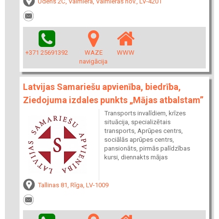
Ūdens 2C, Valmiera, Valmieras nov., LV-4201
+371 25691392
WAZE
WWW
navigācija
Latvijas Samariešu apvienība, biedrība,
Ziedojuma izdales punkts „Mājas atbalstam”
Transports invalīdiem, krīzes
situācija, specializētais
transports, Aprūpes centrs,
sociālās aprūpes centrs,
pansionāts, pirmās palīdzības
kursi, diennakts mājas
Tallinas 81, Rīga, LV-1009