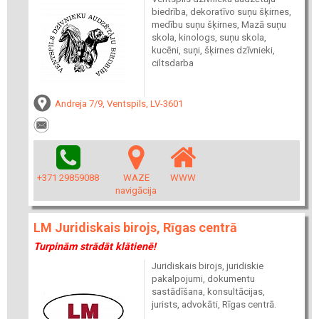
biedrība, dekoratīvo suņu šķirnes,
medību suņu šķirnes, Mazā suņu
skola, kinologs, suņu skola,
kucēni, suņi, šķirnes dzīvnieki,
ciltsdarba
Andreja 7/9, Ventspils, LV-3601
+371 29859088
WAZE
WWW
navigācija
LM Juridiskais birojs, Rīgas centrā
Turpinām strādāt klātienē!
Juridiskais birojs, juridiskie
pakalpojumi, dokumentu
sastādīšana, konsultācijas,
jurists, advokāti, Rīgas centrā.