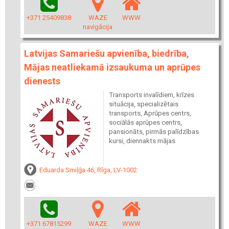
+371 25409838
WAZE
WWW
navigācija
Latvijas Samariešu apvienība, biedrība,
Mājas neatliekamā izsaukuma un aprūpes
dienests
Transports invalīdiem, krīzes
situācija, specializētais
transports, Aprūpes centrs,
sociālās aprūpes centrs,
pansionāts, pirmās palīdzības
kursi, diennakts mājas
Eduarda Smiļģa 46, Rīga, LV-1002
+371 67815299
WAZE
WWW