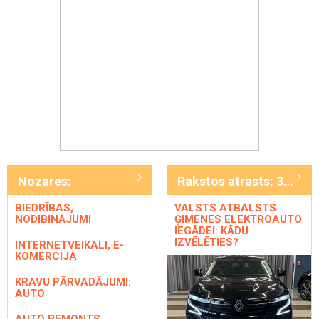
Nozares:
Rakstos atrasts: 300
BIEDRĪBAS,
VALSTS ATBALSTS
NODIBINĀJUMI
ĢIMENES ELEKTROAUTO
IEGĀDEI: KĀDU
IZVĒLĒTIES?
INTERNETVEIKALI, E-
KOMERCIJA
KRAVU PĀRVADĀJUMI:
AUTO