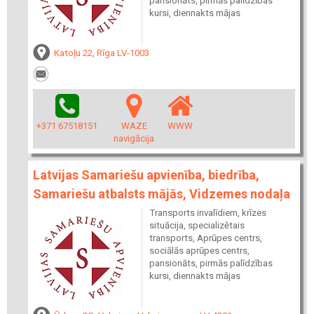
pansionāts, pirmās palīdzības
kursi, diennakts mājas
Katoļu 22, Rīga LV-1003
+371 67518151
WAZE
WWW
navigācija
Latvijas Samariešu apvienība, biedrība,
Samariešu atbalsts mājās, Vidzemes nodaļa
Transports invalīdiem, krīzes
situācija, specializētais
transports, Aprūpes centrs,
sociālās aprūpes centrs,
pansionāts, pirmās palīdzības
kursi, diennakts mājas