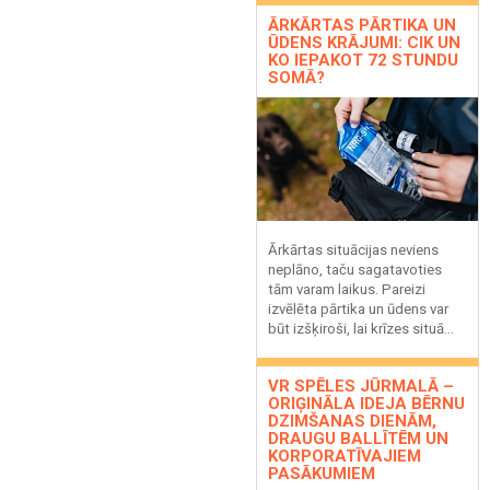
ĀRKĀRTAS PĀRTIKA UN
ŪDENS KRĀJUMI: CIK UN
KO IEPAKOT 72 STUNDU
SOMĀ?
Ārkārtas situācijas neviens
neplāno, taču sagatavoties
tām varam laikus. Pareizi
izvēlēta pārtika un ūdens var
būt izšķiroši, lai krīzes situā...
VR SPĒLES JŪRMALĀ –
ORIĢINĀLA IDEJA BĒRNU
DZIMŠANAS DIENĀM,
DRAUGU BALLĪTĒM UN
KORPORATĪVAJIEM
PASĀKUMIEM