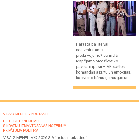
Parasta ballīte vai
neaizmirstams
piedzīvojums? Jūrmalā
iespējams piedzīvot ko
pavisam īpašu – VR spēles,
komandas azartu un emocijas,
kas vieno bērnus, draugus un ...
VISAIGIMENEI.LV KONTAKTI
PIETEIKT UZŅĒMUMU
SĪKDATŅU IZMANTOŠANAS NOTEIKUMI
PRIVĀTUMA POLITIKA
VISAIĢIMENEI.LV © 2026 SIA "heise marketing".