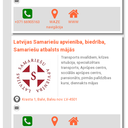
+371 66905163
WAZE
WWW
navigācija
Latvijas Samariešu apvienība, biedrība,
Samariešu atbalsts mājās
Transports invalīdiem, krīzes
situācija, specializētais
transports, Aprūpes centrs,
sociālās aprūpes centrs,
pansionāts, pirmās palīdzības
kursi, diennakts mājas
Krasta 1, Balvi, Balvu nov. LV-4501