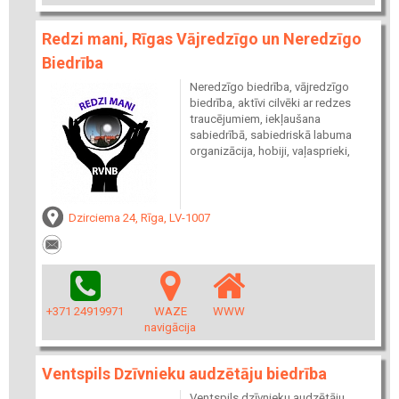
Redzi mani, Rīgas Vājredzīgo un Neredzīgo
Biedrība
Neredzīgo biedrība, vājredzīgo
biedrība, aktīvi cilvēki ar redzes
traucējumiem, iekļaušana
sabiedrībā, sabiedriskā labuma
organizācija, hobiji, vaļasprieki,
Dzirciema 24, Rīga, LV-1007
+371 24919971
WAZE
WWW
navigācija
Ventspils Dzīvnieku audzētāju biedrība
Ventspils dzīvnieku audzētāju