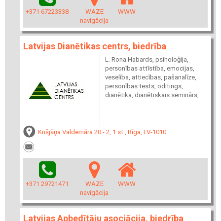
+371 67223338
WAZE
WWW
navigācija
Latvijas Dianētikas centrs, biedrība
L. Rona Habards, psiholoģija,
personības attīstība, emocijas,
veselība, attiecības, pašanalīze,
personības tests, oditings,
dianētika, dianētiskais seminārs,
Krišjāņa Valdemāra 20 - 2, 1.st., Rīga, LV-1010
+371 29721471
WAZE
WWW
navigācija
Latvijas Apbedītāju asociācija, biedrība