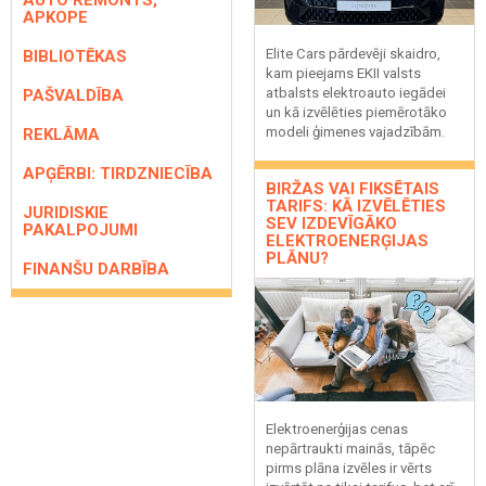
AUTO REMONTS,
APKOPE
Elite Cars pārdevēji skaidro,
BIBLIOTĒKAS
kam pieejams EKII valsts
atbalsts elektroauto iegādei
PAŠVALDĪBA
un kā izvēlēties piemērotāko
modeli ģimenes vajadzībām.
REKLĀMA
APĢĒRBI: TIRDZNIECĪBA
BIRŽAS VAI FIKSĒTAIS
TARIFS: KĀ IZVĒLĒTIES
JURIDISKIE
SEV IZDEVĪGĀKO
PAKALPOJUMI
ELEKTROENERĢIJAS
PLĀNU?
FINANŠU DARBĪBA
Elektroenerģijas cenas
nepārtraukti mainās, tāpēc
pirms plāna izvēles ir vērts