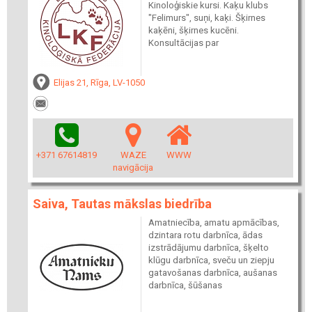
Kinoloģiskie kursi. Kaķu klubs
"Felimurs", suņi, kaķi. Šķirnes
kaķēni, šķirnes kucēni.
Konsultācijas par
Elijas 21, Rīga, LV-1050
+371 67614819
WAZE
WWW
navigācija
Saiva, Tautas mākslas biedrība
Amatniecība, amatu apmācības,
dzintara rotu darbnīca, ādas
izstrādājumu darbnīca, šķelto
klūgu darbnīca, sveču un ziepju
gatavošanas darbnīca, aušanas
darbnīca, šūšanas