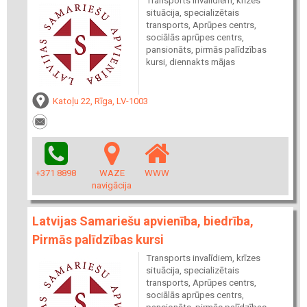
Transports invalīdiem, krīzes
situācija, specializētais
transports, Aprūpes centrs,
sociālās aprūpes centrs,
pansionāts, pirmās palīdzības
kursi, diennakts mājas
Katoļu 22, Rīga, LV-1003
+371 8898
WAZE
WWW
navigācija
Latvijas Samariešu apvienība, biedrība,
Pirmās palīdzības kursi
Transports invalīdiem, krīzes
situācija, specializētais
transports, Aprūpes centrs,
sociālās aprūpes centrs,