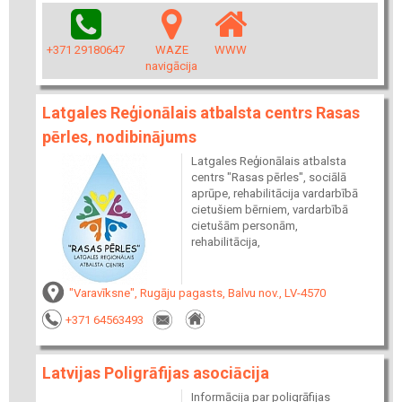
+371 29180647
WAZE
WWW
navigācija
Latgales Reģionālais atbalsta centrs Rasas
pērles, nodibinājums
Latgales Reģionālais atbalsta
centrs "Rasas pērles", sociālā
aprūpe, rehabilitācija vardarbībā
cietušiem bērniem, vardarbībā
cietušām personām,
rehabilitācija,
"Varavīksne", Rugāju pagasts, Balvu nov., LV-4570
+371 64563493
Latvijas Poligrāfijas asociācija
Informācija par poligrāfijas