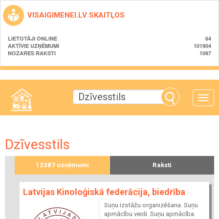
VISAIGIMENEI.LV SKAITĻOS
LIETOTĀJI ONLINE
64
AKTĪVIE UZŅĒMUMI
101904
NOZARES RAKSTI
1097
Toggle
naviga
Dzīvesstils
12387 uzņēmumi
Raksti
Latvijas Kinoloģiskā federācija, biedrība
Suņu izstāžu organizēšana. Suņu
apmācību veidi. Suņu apmācība.