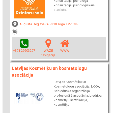
konsultācija, psihologa
konsultācija, psiholoģiskais
atbalsts,
Augusta Deglava 66 - 310, Rīga, LV-1035
+371 29503297
WAZE
WWW
navigācija
Latvijas Kosmētiķu un kosmetologu
asociācija
Latvijas Kosmētiķu un
Kosmetologu asociācija, LKKA,
Sabiedriska organizācija,
profesionālā asociācija, biedrība,
kosmētiķu sertifikācija,
kosmētiķu