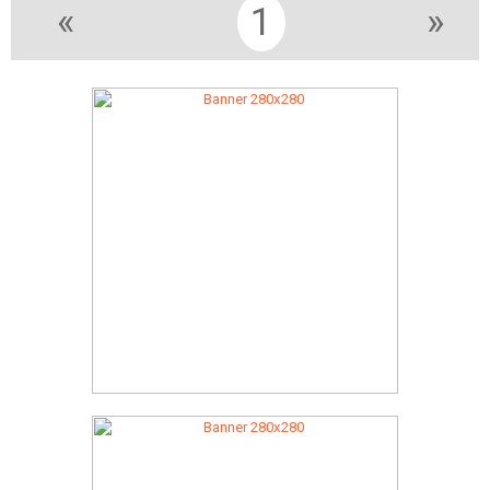
«
1
»