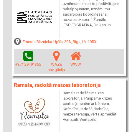
uzņēmumiem un to piedāvātajiem
pakalpojumiem, uzņēmumu
sadarbības koordinēšana,
nozares eksperti, Žurnāls
IESPIEDGRAFIKA, Drukas un
Ernesta Birznieka-Upīša 20A, Rīga, LV-1050
+371 29491355
WAZE
WWW
navigācija
Ramala, radošā maizes laboratorija
Ramala radošās maizes
laboratorija, Paspārne krīzes
centrs ģimenēm ar bērniem.
Kafejnīca, radošā darbnīca,
maizes terapija, vērts apmeklēt
Ventspilī, Ventspils.