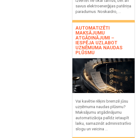
izvērtēt ne tikai tarifus, bet arī
savus elektroenerģijas patēriņa
paradumus. Noskaidro, ...
AUTOMATIZĒTI
MAKSĀJUMU
ATGĀDINĀJUMI –
IESPĒJA UZLABOT
UZŅĒMUMA NAUDAS
PLŪSMU
Vai kavētie rēķini bremzē jūsu
uzņēmuma naudas plūsmu?
Maksājumu atgādinājumu
automatizācija palīdz ietaupīt
laiku, samazināt administratīvo
slogu un veicina ...