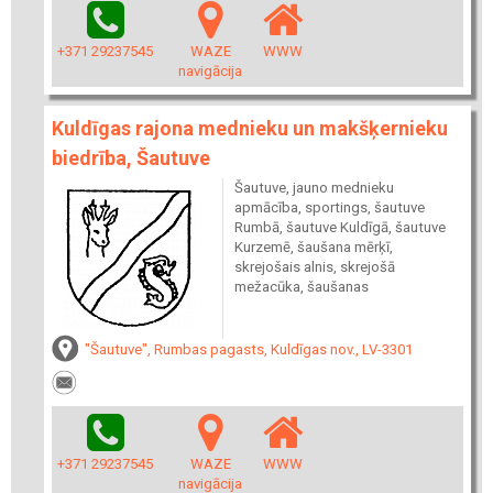
+371 29237545
WAZE
WWW
navigācija
Kuldīgas rajona mednieku un makšķernieku
biedrība, Šautuve
Šautuve, jauno mednieku
apmācība, sportings, šautuve
Rumbā, šautuve Kuldīgā, šautuve
Kurzemē, šaušana mērķī,
skrejošais alnis, skrejošā
mežacūka, šaušanas
"Šautuve", Rumbas pagasts, Kuldīgas nov., LV-3301
+371 29237545
WAZE
WWW
navigācija