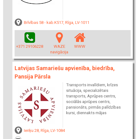
Brīvības 58 - kab.K517, Rīga, LV-1011
+371 29106228
WAZE
WWW
navigācija
Latvijas Samariešu apvienība, biedrība,
Pansija Pārsla
Transports invalīdiem, krīzes
situācija, specializētais
transports, Aprūpes centrs,
sociālās aprūpes centrs,
pansionāts, pirmās palīdzības
kursi, diennakts mājas
Ieriķu 28, Rīga, LV-1084