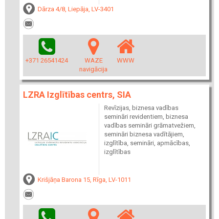
Dārza 4/8, Liepāja, LV-3401
+371 26541424
WAZE
WWW
navigācija
LZRA Izglītības centrs, SIA
Revīzijas, biznesa vadības
semināri revidentiem, biznesa
vadības semināri grāmatvežiem,
semināri biznesa vadītājiem,
izglītība, semināri, apmācības,
izglītības
Krišjāņa Barona 15, Rīga, LV-1011