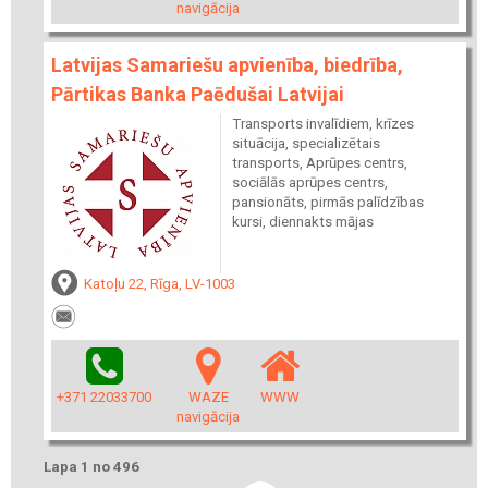
navigācija
Latvijas Samariešu apvienība, biedrība,
Pārtikas Banka Paēdušai Latvijai
Transports invalīdiem, krīzes
situācija, specializētais
transports, Aprūpes centrs,
sociālās aprūpes centrs,
pansionāts, pirmās palīdzības
kursi, diennakts mājas
Katoļu 22, Rīga, LV-1003
+371 22033700
WAZE
WWW
navigācija
Lapa 1 no 496