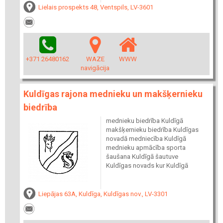
Lielais prospekts 48, Ventspils, LV-3601
+371 26480162
WAZE
WWW
navigācija
Kuldīgas rajona mednieku un makšķernieku
biedrība
mednieku biedrība Kuldīgā
makšķernieku biedrība Kuldīgas
novadā medniecība Kuldīgā
mednieku apmācība sporta
šaušana Kuldīgā šautuve
Kuldīgas novads kur Kuldīgā
Liepājas 63A, Kuldīga, Kuldīgas nov., LV-3301