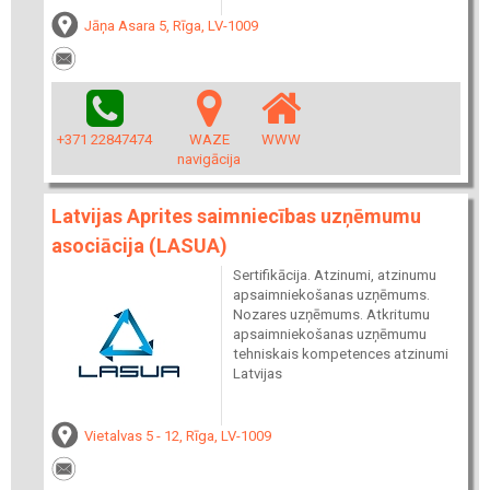
Jāņa Asara 5, Rīga, LV-1009
+371 22847474
WAZE
WWW
navigācija
Latvijas Aprites saimniecības uzņēmumu
asociācija (LASUA)
Sertifikācija. Atzinumi, atzinumu
apsaimniekošanas uzņēmums.
Nozares uzņēmums. Atkritumu
apsaimniekošanas uzņēmumu
tehniskais kompetences atzinumi
Latvijas
Vietalvas 5 - 12, Rīga, LV-1009