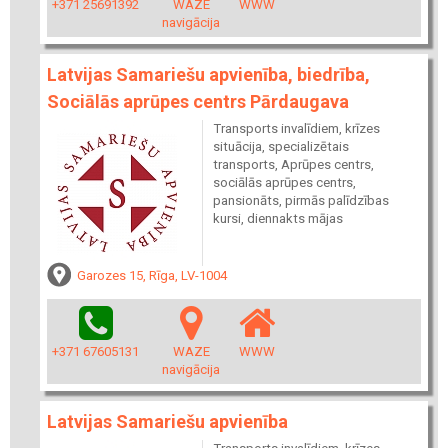
+371 25691392
WAZE
WWW
navigācija
Latvijas Samariešu apvienība, biedrība,
Sociālās aprūpes centrs Pārdaugava
Transports invalīdiem, krīzes
situācija, specializētais
transports, Aprūpes centrs,
sociālās aprūpes centrs,
pansionāts, pirmās palīdzības
kursi, diennakts mājas
Garozes 15, Rīga, LV-1004
+371 67605131
WAZE
WWW
navigācija
Latvijas Samariešu apvienība