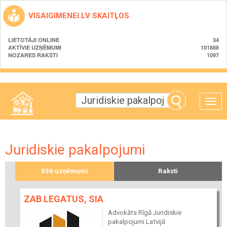
VISAIGIMENEI.LV SKAITĻOS
LIETOTĀJI ONLINE
34
AKTĪVIE UZŅĒMUMI
101888
NOZARES RAKSTI
1097
Toggle
naviga
Juridiskie pakalpojumi
936 uzņēmumi
Raksti
ZAB LEGATUS, SIA
Advokāts Rīgā Juridiskie
pakalpojumi Latvijā