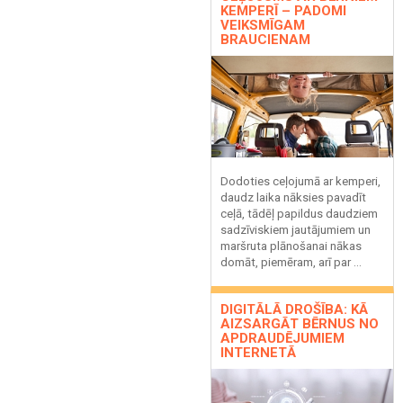
KEMPERĪ – PADOMI
VEIKSMĪGAM
BRAUCIENAM
Dodoties ceļojumā ar kemperi,
daudz laika nāksies pavadīt
ceļā, tādēļ papildus daudziem
sadzīviskiem jautājumiem un
maršruta plānošanai nākas
domāt, piemēram, arī par ...
DIGITĀLĀ DROŠĪBA: KĀ
AIZSARGĀT BĒRNUS NO
APDRAUDĒJUMIEM
INTERNETĀ