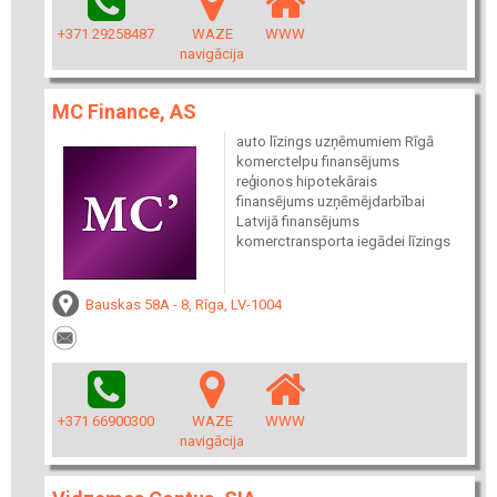
+371 29258487
WAZE
WWW
navigācija
MC Finance, AS
auto līzings uzņēmumiem Rīgā
komerctelpu finansējums
reģionos hipotekārais
finansējums uzņēmējdarbībai
Latvijā finansējums
komerctransporta iegādei līzings
Bauskas 58A - 8, Rīga, LV-1004
+371 66900300
WAZE
WWW
navigācija