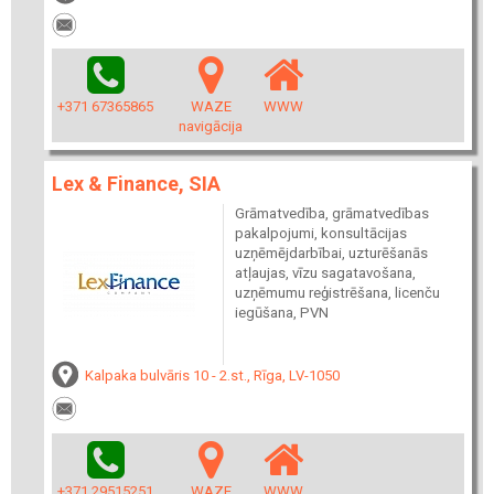
+371 67365865
WAZE
WWW
navigācija
Lex & Finance, SIA
Grāmatvedība, grāmatvedības
pakalpojumi, konsultācijas
uzņēmējdarbībai, uzturēšanās
atļaujas, vīzu sagatavošana,
uzņēmumu reģistrēšana, licenču
iegūšana, PVN
Kalpaka bulvāris 10 - 2.st., Rīga, LV-1050
+371 29515251
WAZE
WWW