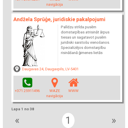
navigācija
Andžela Sprūģe, juridiskie pakalpojumi
Palīdzu strīda pusēm
domstarpības atrisināt ārpus
tiesas un sagatavot pusēm
juridiski saistošu vienošanos.
Specializējos domstarpību
risināšanā ģimenes lietās
Daugavas 24, Daugavpils, LV-5401
+371 25911496
WAZE
WWW
navigācija
Lapa 1 no 38
«
1
»