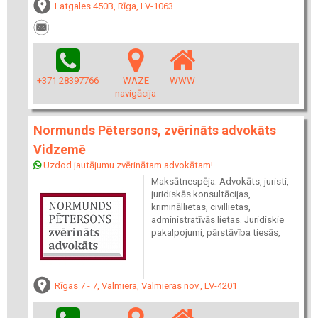
Latgales 450B, Rīga, LV-1063
+371 28397766
WAZE
WWW
navigācija
Normunds Pētersons, zvērināts advokāts
Vidzemē
Uzdod jautājumu zvērinātam advokātam!
Maksātnespēja. Advokāts, juristi,
juridiskās konsultācijas,
krimināllietas, civillietas,
administratīvās lietas. Juridiskie
pakalpojumi, pārstāvība tiesās,
Rīgas 7 - 7, Valmiera, Valmieras nov., LV-4201