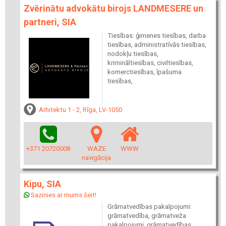
Zvērinātu advokātu birojs LANDMESERE un
partneri, SIA
Tiesības: ģimenes tiesības, darba
tiesības, administratīvās tiesības,
nodokļu tiesības,
krimināltiesības, civiltiesības,
komerctiesības, īpašuma
tiesības,
Arhitektu 1 - 2, Rīga, LV-1050
+371 20720008
WAZE
WWW
navigācija
Kipu, SIA
Sazinies ar mums šeit!
Grāmatvedības pakalpojumi:
grāmatvedība, grāmatveža
pakalpojumi, grāmatvedības