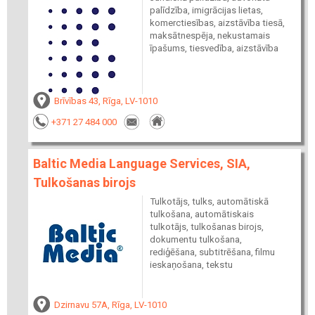
palīdzība, imigrācijas lietas,
komerctiesības, aizstāvība tiesā,
maksātnespēja, nekustamais
īpašums, tiesvedība, aizstāvība
Brīvības 43, Rīga, LV-1010
+371 27 484 000
Baltic Media Language Services, SIA,
Tulkošanas birojs
Tulkotājs, tulks, automātiskā
tulkošana, automātiskais
tulkotājs, tulkošanas birojs,
dokumentu tulkošana,
rediģēšana, subtitrēšana, filmu
ieskaņošana, tekstu
Dzirnavu 57A, Rīga, LV-1010