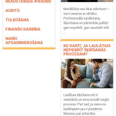
NEKUSTAMAIS ĪPAŠUMS
Metāllūžņi nav tikai atkritumi –
AUDITS
tie ir resurss ar vērtību.
Profesionāla savākšana,
TULKOŠANA
šķirošana un pārstrāde palīdz
gan nopelnīt, gan saudzēt vidi.
FINANŠU DARBĪBA
...
NAMU
APSAIMNIEKOŠANA
KO DARĪT, JA LAULĀTAIS
NEPIEKRĪT ŠĶIRŠANĀS
PROCESAM?
Laulības šķiršana reti ir
vienkāršs un emocionāli viegls
process. Pat tad, ja viens no
laulātajiem jau ir pieņēmis
lēmumu par attiecību