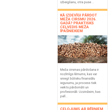
izbeigšanu, otra puse ...
KĀ IZDEVĪGI PĀRDOT
MEŽA CIRSMU 2026.
GADĀ? PRAKTISKS
CEĻVEDIS MEŽA
ĪPAŠNIEKIEM
Meža cirsmas pārdošana ir
nozīmīgs lēmums, kas var
sniegt būtisku finansiālu
ieguvumu, ja process tiek
veikts pārdomāti un
profesionāli. Uzzināsim, kas
palī...
CEĻOJUMS AR BĒRNIEM