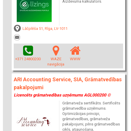
Aizdevuma kalkulators.
Lāčplēša 51, Rīga, LV-1011
+371 24800200
WAZE
WWW
navigācija
ARI Accounting Service, SIA, Grāmatvedības
pakalpojumi
Licencēts grāmatvedības uzņēmums AGL000200 ©
Grāmatveža sertifikāts. Sertificēts
grāmatvedība uzņēmums.
Optimizācijas principi,
grāmatvedības, grāmatveža
pakalpojumi, pilns grāmatvedības
cikls, atjaunošana,