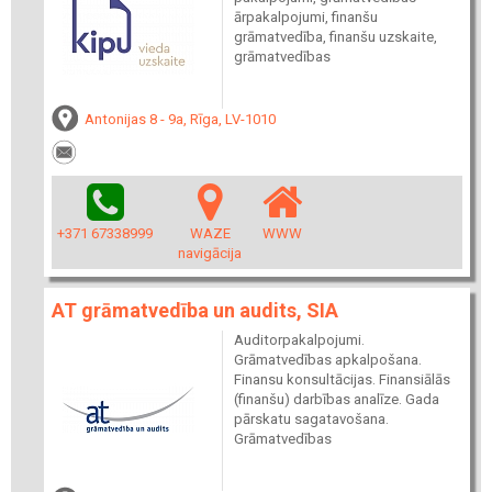
ārpakalpojumi, finanšu
grāmatvedība, finanšu uzskaite,
grāmatvedības
Antonijas 8 - 9a, Rīga, LV-1010
+371 67338999
WAZE
WWW
navigācija
AT grāmatvedība un audits, SIA
Auditorpakalpojumi.
Grāmatvedības apkalpošana.
Finansu konsultācijas. Finansiālās
(finanšu) darbības analīze. Gada
pārskatu sagatavošana.
Grāmatvedības