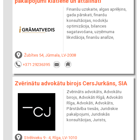
pakalpojumi klātienē un attālināti
Finanšu uzskaite, algas aprēķins,
gada pārskati, finanšu
konsultācijas, nodokļu
optimizācija, bilances
sagatavošana, uzņēmuma
likvidācija, finanšu analīze,
Žubītes 54, Jūrmala, LV-2008
+371 29236395
Zvērinātu advokātu birojs CersJurkāns, SIA
Zvērināts advokāts, Advokātu
birojs, Advokāti Rīgā, Advokāti
Rīga, Advokāti, Advokāts,
Pārstāvība tiesās, Juridiskie
pakalpojumi, Juridiskās
konsultācijas, Jurists,
Strēlnieku 9 - 4, Rīga, LV-1010