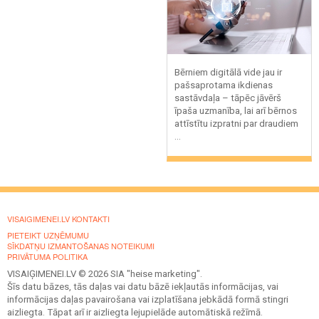
Bērniem digitālā vide jau ir
pašsaprotama ikdienas
sastāvdaļa – tāpēc jāvērš
īpaša uzmanība, lai arī bērnos
attīstītu izpratni par draudiem
...
VISAIGIMENEI.LV KONTAKTI
PIETEIKT UZŅĒMUMU
SĪKDATŅU IZMANTOŠANAS NOTEIKUMI
PRIVĀTUMA POLITIKA
VISAIĢIMENEI.LV © 2026 SIA "heise marketing".
Šīs datu bāzes, tās daļas vai datu bāzē iekļautās informācijas, vai
informācijas daļas pavairošana vai izplatīšana jebkādā formā stingri
aizliegta. Tāpat arī ir aizliegta lejupielāde automātiskā režīmā.