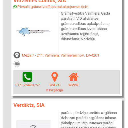
Vidzemes Contus, SIA
Piesaki grāmatvedības pakalpojumus šeit!
Grāmatvedība Valmierā. Gada
pārskati, VID atskaites,
grāmatvedības apkalpošana,
grāmatvedības izveidošana,
uzņēmumu reģistrācija,
dibināšana. Nodokļu
Meža 7 - 211, Valmiera, Valmieras nov., LV-4201
+371 26428757
WAZE
WWW
navigācija
Verdikts, SIA
parādu piedziņa parādu atgūšana
debitoru parādu atgūšana inkaso
pakalpojumi ārpustiesas parādu