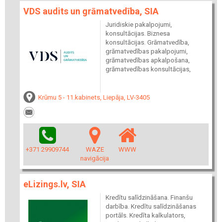
VDS audits un grāmatvedība, SIA
Juridiskie pakalpojumi,
konsultācijas. Biznesa
konsultācijas. Grāmatvedība,
grāmatvedības pakalpojumi,
grāmatvedības apkalpošana,
grāmatvedības konsultācijas,
Krūmu 5 - 11.kabinets, Liepāja, LV-3405
+371 29909744
WAZE
WWW
navigācija
eLizings.lv, SIA
Kredītu salīdzināšana. Finanšu
darbība. Kredītu salīdzināšanas
portāls. Kredīta kalkulators,