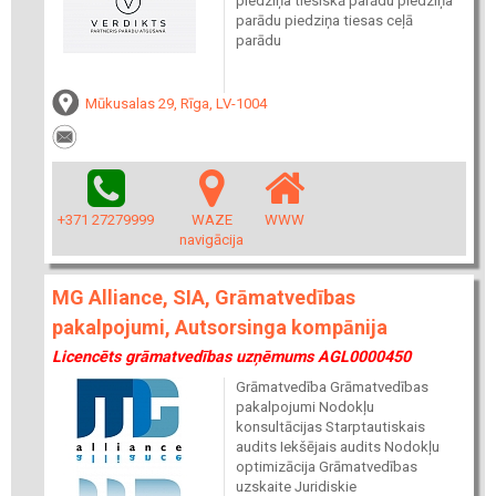
piedziņa tiesiskā parādu piedziņa
parādu piedziņa tiesas ceļā
parādu
Mūkusalas 29, Rīga, LV-1004
+371 27279999
WAZE
WWW
navigācija
MG Alliance, SIA, Grāmatvedības
pakalpojumi, Autsorsinga kompānija
Licencēts grāmatvedības uzņēmums AGL0000450
Grāmatvedība Grāmatvedības
pakalpojumi Nodokļu
konsultācijas Starptautiskais
audits Iekšējais audits Nodokļu
optimizācija Grāmatvedības
uzskaite Juridiskie