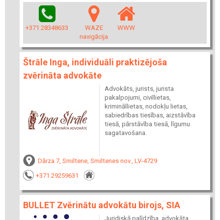
+371 28348633
WAZE
WWW
navigācija
Štrāle Inga, individuāli praktizējoša
zvērināta advokāte
Advokāts, jurists, jurista
pakalpojumi, civillietas,
krimināllietas, nodokļu lietas,
sabiedrības tiesības, aizstāvība
tiesā, pārstāvība tiesā, līgumu
sagatavošana.
Dārza 7, Smiltene, Smiltenes nov., LV-4729
+371 29259631
BULLET Zvērinātu advokātu birojs, SIA
Juridiskā palīdzība, advokāta