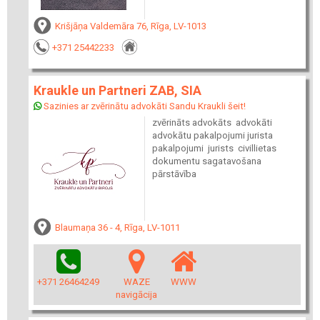
Krišjāņa Valdemāra 76, Rīga, LV-1013
+371 25442233
Kraukle un Partneri ZAB, SIA
Sazinies ar zvērinātu advokāti Sandu Kraukli šeit!
zvērināts advokāts advokāti
advokātu pakalpojumi jurista
pakalpojumi jurists civillietas
dokumentu sagatavošana
pārstāvība
Blaumaņa 36 - 4, Rīga, LV-1011
+371 26464249
WAZE
WWW
navigācija