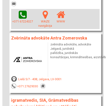
+371 67224327
WAZE
WWW
navigācija
Zvērināta advokāte Antra Zomerovska
zvērināta advokāte, advokāte
Jelgavā, juridiskā
palīdzība, juridiskās
konsultācijas, krimināltiesības, aizstāvī
Lielā 5/7 - 408, Jelgava, LV-3001
+371 27629330
igramatvedis, SIA, Grāmatvedības