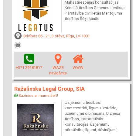
Maksātnespējas konsultācijas
Krimināltiesības Ģimenes tiesības
Pārstāvība civillietās Mantojuma
tiesības Ššķiršanās
Brīvības 85 - 21.,3.stāvs, Rīga, LV-1001
+371 29181817
WAZE
WWW
navigācija
Ražalinska Legal Group, SIA
Sazinies ar mums šeit!
Uzņēmumu tiesības:
komercstrīdi, līgumu izstrāde,
uzņēmumu dibināšana, biznesa
tiesības, korporatīvās
konsultācijas, uzņēmumu
pārstāvība, līgumi, dāvinājumi,