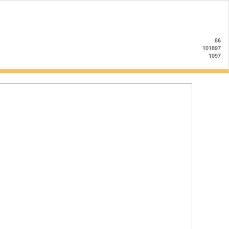
86
101897
1097