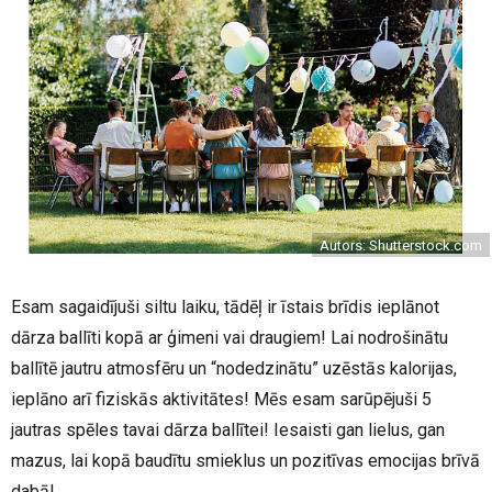
Autors: Shutterstock.com
Esam sagaidījuši siltu laiku, tādēļ ir īstais brīdis ieplānot
dārza ballīti kopā ar ģimeni vai draugiem! Lai nodrošinātu
ballītē jautru atmosfēru un “nodedzinātu” uzēstās kalorijas,
ieplāno arī fiziskās aktivitātes! Mēs esam sarūpējuši 5
jautras spēles tavai dārza ballītei! Iesaisti gan lielus, gan
mazus, lai kopā baudītu smieklus un pozitīvas emocijas brīvā
dabā!