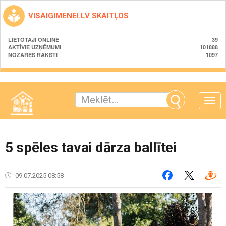
VISAIGIMENEI.LV SKAITĻOS
LIETOTĀJI ONLINE
39
AKTĪVIE UZŅĒMUMI
101888
NOZARES RAKSTI
1097
Toggle
naviga
5 spēles tavai dārza ballītei
09.07.2025 08:58