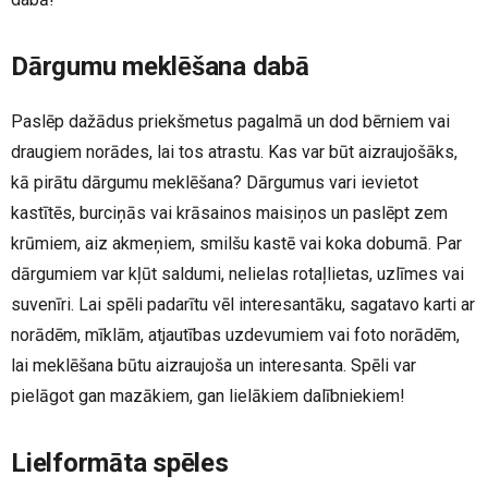
Dārgumu meklēšana dabā
Paslēp dažādus priekšmetus pagalmā un dod bērniem vai
draugiem norādes, lai tos atrastu. Kas var būt aizraujošāks,
kā pirātu dārgumu meklēšana? Dārgumus vari ievietot
kastītēs, burciņās vai krāsainos maisiņos un paslēpt zem
krūmiem, aiz akmeņiem, smilšu kastē vai koka dobumā. Par
dārgumiem var kļūt saldumi, nelielas rotaļlietas, uzlīmes vai
suvenīri. Lai spēli padarītu vēl interesantāku, sagatavo karti ar
norādēm, mīklām, atjautības uzdevumiem vai foto norādēm,
lai meklēšana būtu aizraujoša un interesanta. Spēli var
pielāgot gan mazākiem, gan lielākiem dalībniekiem!
Lielformāta spēles