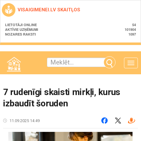
VISAIGIMENEI.LV SKAITĻOS
LIETOTĀJI ONLINE
54
AKTĪVIE UZŅĒMUMI
101904
NOZARES RAKSTI
1097
Toggle
naviga
7 rudenīgi skaisti mirkļi, kurus
izbaudīt šoruden
11.09.2025 14:49