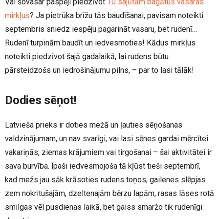
Vai šovasar paspēji piedzīvot
10 sajūtām bagātus vasaras
mirkļus
? Ja pietrūka brīžu tās baudīšanai, pavisam noteikti
septembris sniedz iespēju pagarināt vasaru, bet rudenī…
Rudenī turpinām baudīt un iedvesmoties! Kādus mirkļus
noteikti piedzīvot šajā gadalaikā, lai rudens būtu
pārsteidzošs un iedrošinājumu pilns, – par to lasi tālāk!
Dodies sēņot!
Latvieša prieks ir doties mežā un ļauties sēņošanas
valdzinājumam, un nav svarīgi, vai lasi sēnes gardai mērcītei
vakariņās, ziemas krājumiem vai tirgošanai – šai aktivitātei ir
sava burvība. Īpaši iedvesmojoša tā kļūst tieši septembrī,
kad mežs jau sāk krāsoties rudens toņos, gailenes slēpjas
zem nokritušajām, dzeltenajām bērzu lapām, rasas lāses rotā
smilgas vēl pusdienas laikā, bet gaiss smaržo tik rudenīgi