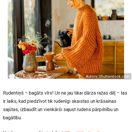
Autors: Shutterstock.com
Rudentiņš – bagāts vīrs! Un ne jau tikai dārza ražas dēļ – tas
ir laiks, kad piedzīvot tik rudenīgi skaistas un krāsainas
sajūtas, izbaudīt un vienkārši sajust rudens pārpilnību un
bagātību.