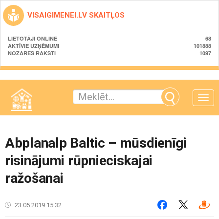
VISAIGIMENEI.LV SKAITĻOS
LIETOTĀJI ONLINE
68
AKTĪVIE UZŅĒMUMI
101888
NOZARES RAKSTI
1097
Toggle
naviga
Abplanalp Baltic – mūsdienīgi
risinājumi rūpnieciskajai
ražošanai
23.05.2019 15:32