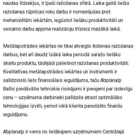
naudas līdzekļus, it īpaši ražošanas sfērā. Laika gaitā lielās
ražošanas rūpnīcas roku darbu ir nomainījušas pret
mehanizētām iekārtām, iegūstot lielāku produktivitāti un
veicamo darbu apjoma realizāciju trīsreiz mazākā laikā.
Metālapstrādes iekārtas ne tikai atvieglo ikdienas ražošanas
darbus, bet arī daudz īsākā laika periodā saražo lielāku
skaitu produktu, tādējādi palielinot ražošanas produktivitāti.
Kvalitatīvas metālapstrādes iekārtas un instrumenti ir
salīdzinoši liels finansiālais ieguldījums, taču Abplanalp
Baltic piedāvātie tehniskie risinājumi ir pieejami par izdevīgu
cenu – uzņēmuma darbinieki palīdzēs atrast optimālāko
tehnoloģijas izvēli, ņemot vērā klienta paredzēto finanšu
ieguldījumu.
Abplanalp ir viens no lielākajiem uzņēmumiem Centrālajā