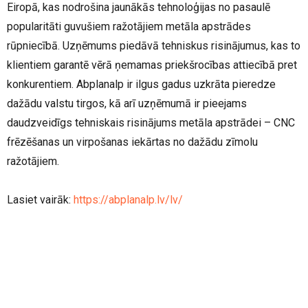
Eiropā, kas nodrošina jaunākās tehnoloģijas no pasaulē
popularitāti guvušiem ražotājiem metāla apstrādes
rūpniecībā. Uzņēmums piedāvā tehniskus risinājumus, kas to
klientiem garantē vērā ņemamas priekšrocības attiecībā pret
konkurentiem. Abplanalp ir ilgus gadus uzkrāta pieredze
dažādu valstu tirgos, kā arī uzņēmumā ir pieejams
daudzveidīgs tehniskais risinājums metāla apstrādei – CNC
frēzēšanas un virpošanas iekārtas no dažādu zīmolu
ražotājiem.
Lasiet vairāk:
https://abplanalp.lv/lv/