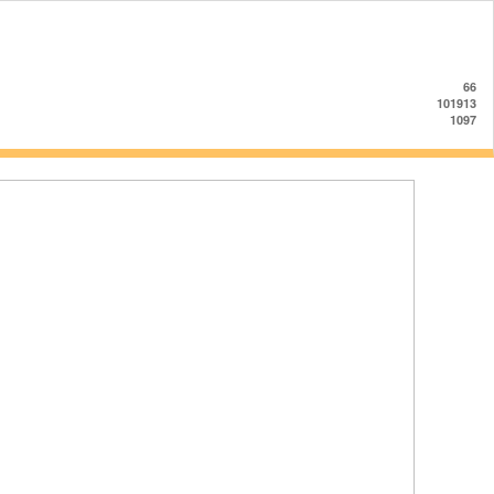
66
101913
1097