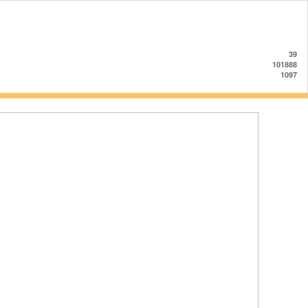
39
101888
1097