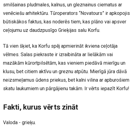
smilšainas pludmales, kalnus, un gleznainus ciematus ar
venēciešu arhitektūru. Tūroperators “Novatours” ir apkopojis
būtiskākos faktus, kas noderēs tiem, kas plāno vai apsver
ceļojumu uz daudzpusīgo Grieķijas salu Korfu.
Tā vien šķiet, ka Korfu spēj apmierināt ikviena ceļotāja
vēlmes. Salas piekraste ir izraibināta ar lielākām vai
mazākām kūrortpilsētām, kas vieniem piedāvā mierīgu un
klusu, bet citiem aktīvu un greznu atpūtu. Mierīgā jūra dāvā
neizsmeļamus ūdens priekus, bet kalni vilina ar apburošiem
skatu laukumiem un pārgājienu takām. Ir vērts iepazīt Korfu!
Fakti, kurus vērts zināt
Valoda - grieķu.