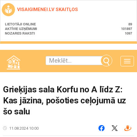
VISAIGIMENEI.LV SKAITĻOS
LIETOTĀJI ONLINE
89
AKTĪVIE UZŅĒMUMI
101897
NOZARES RAKSTI
1097
Toggle
naviga
Grieķijas sala Korfu no A līdz Z:
Kas jāzina, pošoties ceļojumā uz
šo salu
11.08.2024 10:00