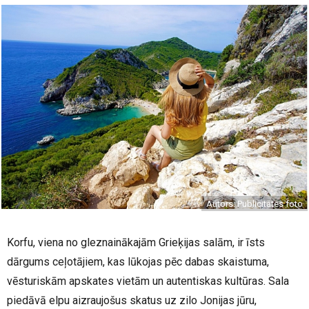
Autors: Publicitātes foto
Korfu, viena no gleznainākajām Grieķijas salām, ir īsts
dārgums ceļotājiem, kas lūkojas pēc dabas skaistuma,
vēsturiskām apskates vietām un autentiskas kultūras. Sala
piedāvā elpu aizraujošus skatus uz zilo Jonijas jūru,