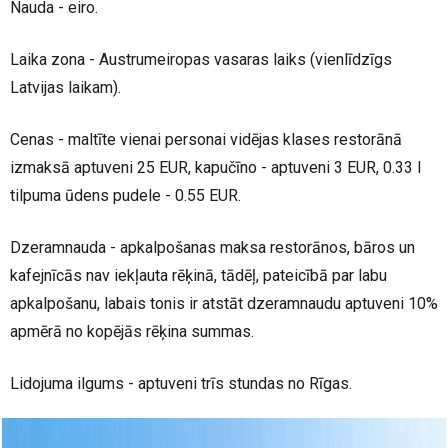
Nauda - eiro.
Laika zona - Austrumeiropas vasaras laiks (vienlīdzīgs
Latvijas laikam).
Cenas - maltīte vienai personai vidējas klases restorānā
izmaksā aptuveni 25 EUR, kapučīno - aptuveni 3 EUR, 0.33 l
tilpuma ūdens pudele - 0.55 EUR.
Dzeramnauda - apkalpošanas maksa restorānos, bāros un
kafejnīcās nav iekļauta rēķinā, tādēļ, pateicībā par labu
apkalpošanu, labais tonis ir atstāt dzeramnaudu aptuveni 10%
apmērā no kopējās rēķina summas.
Lidojuma ilgums - aptuveni trīs stundas no Rīgas.